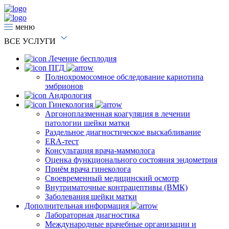
меню
ВСЕ
УСЛУГИ
Лечение бесплодия
ПГД
Полнохромосомное обследование кариотипа
эмбрионов
Андрология
Гинекология
Аргоноплазменная коагуляция в лечении
патологии шейки матки
Раздельное диагностическое выскабливание
ERA-тест
Консультация врача-маммолога
Оценка функционального состояния эндометрия
Приём врача гинеколога
Своевременный медицинский осмотр
Внутриматочные контрацептивы (ВМК)
Заболевания шейки матки
Дополнительная информация
Лабораторная диагностика
Международные врачебные организации и