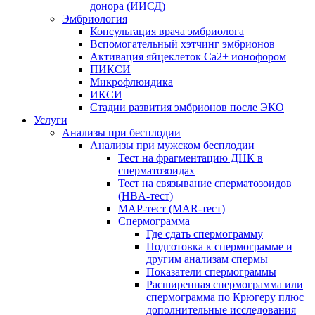
донора (ИИСД)
Эмбриология
Консультация врача эмбриолога
Вспомогательный хэтчинг эмбрионов
Активация яйцеклеток Са2+ ионофором
ПИКСИ
Микрофлюидика
ИКСИ
Стадии развития эмбрионов после ЭКО
Услуги
Анализы при бесплодии
Анализы при мужском бесплодии
Тест на фрагментацию ДНК в
сперматозоидах
Тест на связывание сперматозоидов
(HBA-тест)
МАР-тест (MAR-тест)
Спермограмма
Где сдать спермограмму
Подготовка к спермограмме и
другим анализам спермы
Показатели спермограммы
Расширенная спермограмма или
спермограмма по Крюгеру плюс
дополнительные исследования