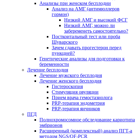
Анализы при женском бесплодии
Анализ на АМГ (антимюллеров
гормон)
Низкий АМГ и высокий ФСГ
Низкий АМГ, можно ли
забеременеть самостоятельно?
Посткоитальный тест или проба
Шуварского
Зачем сдавать прогестерон перед
пункцией?
Генетические анализы для подготовки к
беременности
Лечение бесплодия
Лечение мужского бесплодия
Лечение женского бесплодия
Гистероскопия
Стимуляция овуляции
Прием врача гемостазиолога
PRP-терапия эндометрия
PRP-терапия яичников
ПГД
Полнохромосомное обследование кариотипа
эмбрионов
Расширенный (комплексный) анализ ПГТ-а
методом NGS/QF-PCR