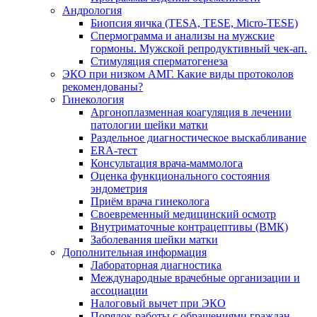
Андрология
Биопсия яичка (TESA, TESE, Micro-TESE)
Спермограмма и анализы на мужские
гормоны. Мужской репродуктивный чек-ап.
Стимуляция сперматогенеза
ЭКО при низком АМГ. Какие виды протоколов
рекомендованы?
Гинекология
Аргоноплазменная коагуляция в лечении
патологии шейки матки
Раздельное диагностическое выскабливание
ERA-тест
Консультация врача-маммолога
Оценка функционального состояния
эндометрия
Приём врача гинеколога
Своевременный медицинский осмотр
Внутриматочные контрацептивы (ВМК)
Заболевания шейки матки
Дополнительная информация
Лабораторная диагностика
Международные врачебные организации и
ассоциации
Налоговый вычет при ЭКО
Порядок работы с обращениями граждан