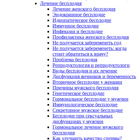
Лечение бесплодия
Лечение женского бесплодия
Эндокринное бесплодие
Идиопатическое бесплодие
Иммунное бесплодие
Инфекции и бесплодие
Профилактика женского бесплодия
Не получается забеременеть год
Не получается забеременеть: когда
стоит обратиться к врачу?
Проблема бесплодия
Репродуктология и репродуктологи
Виды бесплодия и их лечение
Дисфункция яичников и беременность
Вторичное бесплодие у женщин
Причины мужского бесплодия
Генетическое бесплодие
Гормональное бесплодие у мужчин
Иммунологическое бесплодие
Секреторное мужское бесплодие
Бесплодие при сексуальных
дисфункциях у мужчин
Гормональное лечение мужского
бесплодия
Как улучшить качество спермы?