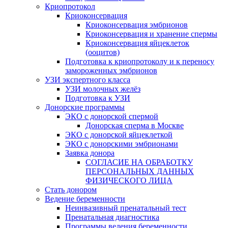
Криопротокол
Криоконсервация
Криоконсервация эмбрионов
Криоконсервация и хранение спермы
Криоконсервация яйцеклеток
(ооцитов)
Подготовка к криопротоколу и к переносу
замороженных эмбрионов
УЗИ экспертного класса
УЗИ молочных желёз
Подготовка к УЗИ
Донорские программы
ЭКО с донорской спермой
Донорская сперма в Москве
ЭКО с донорской яйцеклеткой
ЭКО с донорскими эмбрионами
Заявка донора
СОГЛАСИЕ НА ОБРАБОТКУ
ПЕРСОНАЛЬНЫХ ДАННЫХ
ФИЗИЧЕСКОГО ЛИЦА
Стать донором
Ведение беременности
Неинвазивный пренатальный тест
Пренатальная диагностика
Программы ведения беременности