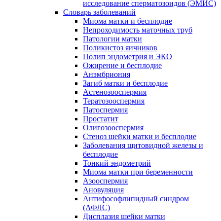
исследование сперматозоидов (ЭМИC)
Словарь заболеваний
Миома матки и бесплодие
Непроходимость маточных труб
Патологии матки
Поликистоз яичников
Полип эндометрия и ЭКО
Ожирение и бесплодие
Анэмбриония
Загиб матки и бесплодие
Астенозооспермия
Тератозооспермия
Патоспермия
Простатит
Олигозооспермия
Стеноз шейки матки и бесплодие
Заболевания щитовидной железы и
бесплодие
Тонкий эндометрий
Миома матки при беременности
Азооспермия
Ановуляция
Антифософлипидный синдром
(АФЛС)
Дисплазия шейки матки