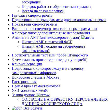
ассоциации
Порядок работы с обращениями граждан
Всегда на связи с врачом
Где сдать спермограмму
Подготовка к спермограмме и другим анализам спермы
Показатели спермограммы
Расширенная спермограмма или спермограмма по
Крюгеру плюс дополнительные исследования
Анализ на АМГ (антимюллеров гормон)
Низкий АМГ и высокий ФСГ
Низкий АМГ, можно ли забеременеть
самостоятельно?
Посткоитальный тест или проба Шуварского
Зачем сдавать прогестерон перед пункцией?
Криоконсервация
Подготовка к криопротоколу и к переносу
замороженных эмбрионов
Донорская сперма в Москве
Гистероскопия
Прием врача гемостазиолога
УЗИ молочных желёз
Заявка донора
СОГЛАСИЕ НА ОБРАБОТКУ ПЕРСОНАЛЬНЫХ
ДАННЫХ ФИЗИЧЕСКОГО ЛИЦА
Все услуги