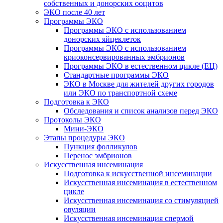
собственных и донорских ооцитов
ЭКО после 40 лет
Программы ЭКО
Программы ЭКО с использованием
донорских яйцеклеток
Программы ЭКО с использованием
криоконсервированных эмбрионов
Программы ЭКО в естественном цикле (ЕЦ)
Стандартные программы ЭКО
ЭКО в Москве для жителей других городов
или ЭКО по транспортной схеме
Подготовка к ЭКО
Обследования и список анализов перед ЭКО
Протоколы ЭКО
Мини-ЭКО
Этапы процедуры ЭКО
Пункция фолликулов
Перенос эмбрионов
Искусственная инсеминация
Подготовка к искусственной инсеминации
Искусственная инсеминация в естественном
цикле
Искусственная инсеминация со стимуляцией
овуляции
Искусственная инсеминация спермой