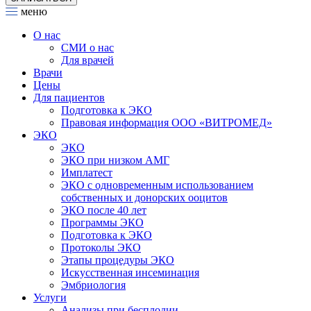
меню
О нас
СМИ о нас
Для врачей
Врачи
Цены
Для пациентов
Подготовка к ЭКО
Правовая информация ООО «ВИТРОМЕД»
ЭКО
ЭКО
ЭКО при низком АМГ
Имплатест
ЭКО с одновременным использованием
собственных и донорских ооцитов
ЭКО после 40 лет
Программы ЭКО
Подготовка к ЭКО
Протоколы ЭКО
Этапы процедуры ЭКО
Искусственная инсеминация
Эмбриология
Услуги
Анализы при бесплодии