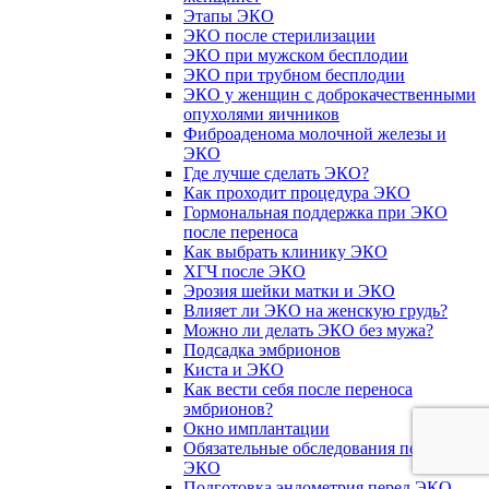
Этапы ЭКО
ЭКО после стерилизации
ЭКО при мужском бесплодии
ЭКО при трубном бесплодии
ЭКО у женщин с доброкачественными
опухолями яичников
Фиброаденома молочной железы и
ЭКО
Где лучше сделать ЭКО?
Как проходит процедура ЭКО
Гормональная поддержка при ЭКО
после переноса
Как выбрать клинику ЭКО
ХГЧ после ЭКО
Эрозия шейки матки и ЭКО
Влияет ли ЭКО на женскую грудь?
Можно ли делать ЭКО без мужа?
Подсадка эмбрионов
Киста и ЭКО
Как вести себя после переноса
эмбрионов?
Окно имплантации
Обязательные обследования перед
ЭКО
Подготовка эндометрия перед ЭКО