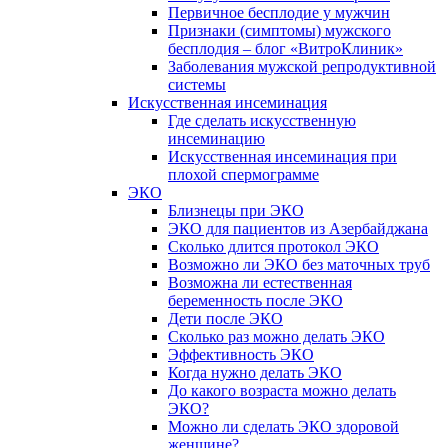
Первичное бесплодие у мужчин
Признаки (симптомы) мужского
бесплодия – блог «ВитроКлиник»
Заболевания мужской репродуктивной
системы
Искусственная инсеминация
Где сделать искусственную
инсеминацию
Искусственная инсеминация при
плохой спермограмме
ЭКО
Близнецы при ЭКО
ЭКО для пациентов из Азербайджана
Сколько длится протокол ЭКО
Возможно ли ЭКО без маточных труб
Возможна ли естественная
беременность после ЭКО
Дети после ЭКО
Сколько раз можно делать ЭКО
Эффективность ЭКО
Когда нужно делать ЭКО
До какого возраста можно делать
ЭКО?
Можно ли сделать ЭКО здоровой
женщине?