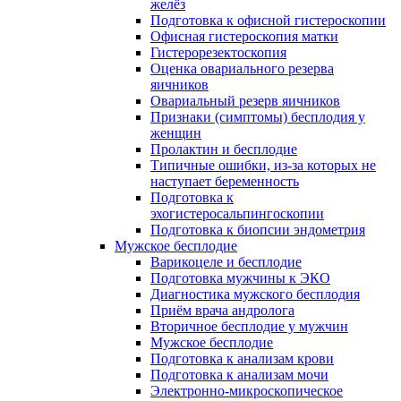
желёз
Подготовка к офисной гистероскопии
Офисная гистероскопия матки
Гистерорезектоскопия
Оценка овариального резерва
яичников
Овариальный резерв яичников
Признаки (симптомы) бесплодия у
женщин
Пролактин и бесплодие
Типичные ошибки, из-за которых не
наступает беременность
Подготовка к
эхогистеросальпингоскопии
Подготовка к биопсии эндометрия
Мужское бесплодие
Варикоцеле и бесплодие
Подготовка мужчины к ЭКО
Диагностика мужского бесплодия
Приём врача андролога
Вторичное бесплодие у мужчин
Мужское бесплодие
Подготовка к анализам крови
Подготовка к анализам мочи
Электронно-микроскопическое