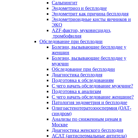
Сальпингит
Эндометриоз и бесплодие
Эндометрит как причина бесплодия
Эндометриоидные кисты яичников и
ЭКО
AZF-фактор, муковисцидоз,
тромбофилия
Обследование при бесплодии
Болезни, вызывающие бесплодие у
женщин
Болезни, вызывающие бесплодие у
мужчин
Обследование при бесплодии
Диагностика бесплодия
Подготовка к обследованиям
С чего начать обследование мужчине?
Подготовка к анализам
С чего начать обследование женщине?
Патология эндометрия и бесплодие
Олигоастенотератозооспермия (ОАТ-
синдром)
Анализы по сниженным ценам в
Москве
Диагностика женского бесплодия
АСАТ (антиспермальные антитела)