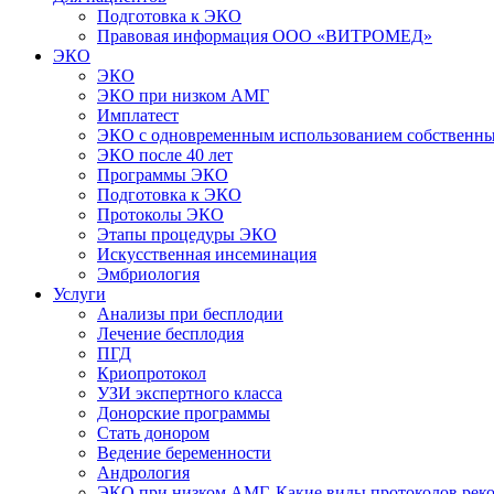
Подготовка к ЭКО
Правовая информация ООО «ВИТРОМЕД»
ЭКО
ЭКО
ЭКО при низком АМГ
Имплатест
ЭКО с одновременным использованием собственны
ЭКО после 40 лет
Программы ЭКО
Подготовка к ЭКО
Протоколы ЭКО
Этапы процедуры ЭКО
Искусственная инсеминация
Эмбриология
Услуги
Анализы при бесплодии
Лечение бесплодия
ПГД
Криопротокол
УЗИ экспертного класса
Донорские программы
Стать донором
Ведение беременности
Андрология
ЭКО при низком АМГ. Какие виды протоколов рек