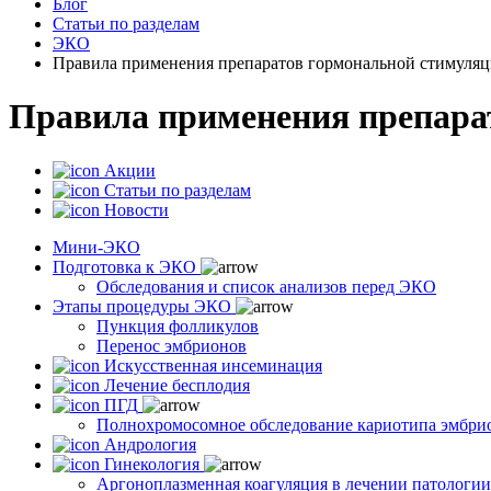
Блог
Статьи по разделам
ЭКО
Правила применения препаратов гормональной стимуля
Правила применения препара
Акции
Статьи по разделам
Новости
Мини-ЭКО
Подготовка к ЭКО
Обследования и список анализов перед ЭКО
Этапы процедуры ЭКО
Пункция фолликулов
Перенос эмбрионов
Искусственная инсеминация
Лечение бесплодия
ПГД
Полнохромосомное обследование кариотипа эмбри
Андрология
Гинекология
Аргоноплазменная коагуляция в лечении патологи