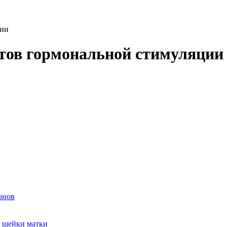
ции
тов гормональной стимуляции
онов
и шейки матки