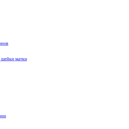
онов
и шейки матки
ции