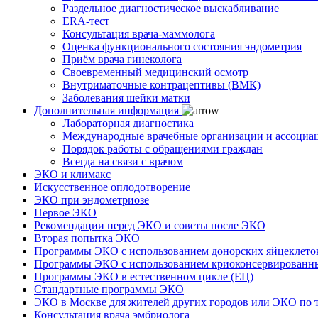
Раздельное диагностическое выскабливание
ERA-тест
Консультация врача-маммолога
Оценка функционального состояния эндометрия
Приём врача гинеколога
Своевременный медицинский осмотр
Внутриматочные контрацептивы (ВМК)
Заболевания шейки матки
Дополнительная информация
Лабораторная диагностика
Международные врачебные организации и ассоциа
Порядок работы с обращениями граждан
Всегда на связи с врачом
ЭКО и климакс
Искусственное оплодотворение
ЭКО при эндометриозе
Первое ЭКО
Рекомендации перед ЭКО и советы после ЭКО
Вторая попытка ЭКО
Программы ЭКО с использованием донорских яйцеклето
Программы ЭКО с использованием криоконсервированн
Программы ЭКО в естественном цикле (ЕЦ)
Стандартные программы ЭКО
ЭКО в Москве для жителей других городов или ЭКО по 
Консультация врача эмбриолога