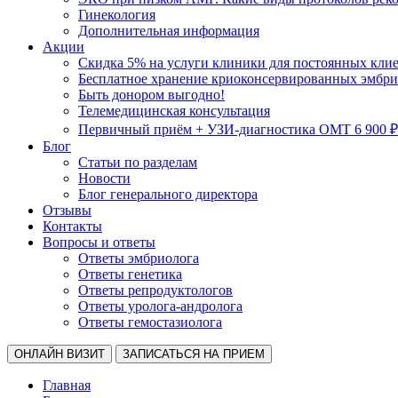
Гинекология
Дополнительная информация
Акции
Скидка 5% на услуги клиники для постоянных кли
Бесплатное хранение криоконсервированных эмбрио
Быть донором выгодно!
Телемедицинская консультация
Первичный приём + УЗИ-диагностика ОМТ 6 900 ₽
Блог
Статьи по разделам
Новости
Блог генерального директора
Отзывы
Контакты
Вопросы и ответы
Ответы эмбриолога
Ответы генетика
Ответы репродуктологов
Ответы уролога-андролога
Ответы гемостазиолога
ОНЛАЙН ВИЗИТ
ЗАПИСАТЬСЯ НА ПРИЕМ
Главная