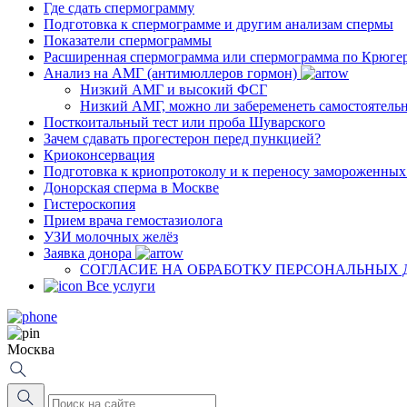
Где сдать спермограмму
Подготовка к спермограмме и другим анализам спермы
Показатели спермограммы
Расширенная спермограмма или спермограмма по Крюге
Анализ на АМГ (антимюллеров гормон)
Низкий АМГ и высокий ФСГ
Низкий АМГ, можно ли забеременеть самостоятель
Посткоитальный тест или проба Шуварского
Зачем сдавать прогестерон перед пункцией?
Криоконсервация
Подготовка к криопротоколу и к переносу замороженны
Донорская сперма в Москве
Гистероскопия
Прием врача гемостазиолога
УЗИ молочных желёз
Заявка донора
СОГЛАСИЕ НА ОБРАБОТКУ ПЕРСОНАЛЬНЫХ
Все услуги
Москва