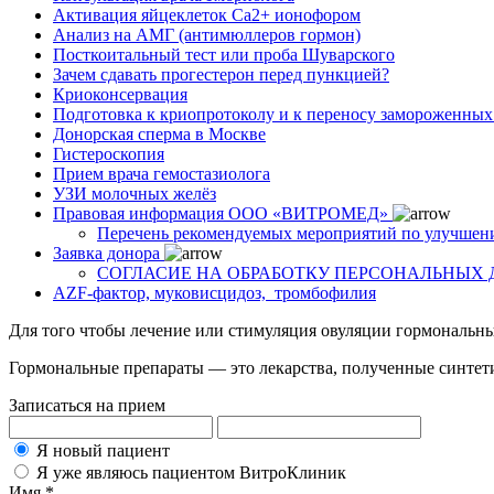
Активация яйцеклеток Са2+ ионофором
Анализ на АМГ (антимюллеров гормон)
Посткоитальный тест или проба Шуварского
Зачем сдавать прогестерон перед пункцией?
Криоконсервация
Подготовка к криопротоколу и к переносу замороженны
Донорская сперма в Москве
Гистероскопия
Прием врача гемостазиолога
УЗИ молочных желёз
Правовая информация ООО «ВИТРОМЕД»
Перечень рекомендуемых мероприятий по улучшен
Заявка донора
СОГЛАСИЕ НА ОБРАБОТКУ ПЕРСОНАЛЬНЫХ
AZF-фактор, муковисцидоз, тромбофилия
Для того чтобы лечение или стимуляция овуляции гормональн
Гормональные препараты — это лекарства, полученные синтет
Записаться на прием
Я новый пациент
Я уже являюсь пациентом ВитроКлиник
Имя *