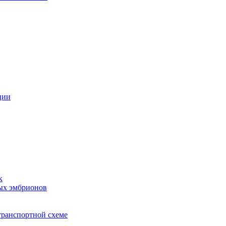
ции
к
ых эмбрионов
транспортной схеме