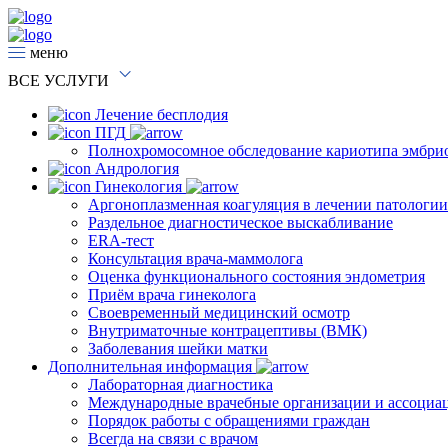
меню
ВСЕ
УСЛУГИ
Лечение бесплодия
ПГД
Полнохромосомное обследование кариотипа эмбри
Андрология
Гинекология
Аргоноплазменная коагуляция в лечении патологи
Раздельное диагностическое выскабливание
ERA-тест
Консультация врача-маммолога
Оценка функционального состояния эндометрия
Приём врача гинеколога
Своевременный медицинский осмотр
Внутриматочные контрацептивы (ВМК)
Заболевания шейки матки
Дополнительная информация
Лабораторная диагностика
Международные врачебные организации и ассоциа
Порядок работы с обращениями граждан
Всегда на связи с врачом