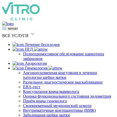
меню
ВСЕ
УСЛУГИ
Лечение бесплодия
ПГД
Полнохромосомное обследование кариотипа
эмбрионов
Андрология
Гинекология
Аргоноплазменная коагуляция в лечении
патологии шейки матки
Раздельное диагностическое выскабливание
ERA-тест
Консультация врача-маммолога
Оценка функционального состояния эндометрия
Приём врача гинеколога
Своевременный медицинский осмотр
Внутриматочные контрацептивы (ВМК)
Заболевания шейки матки