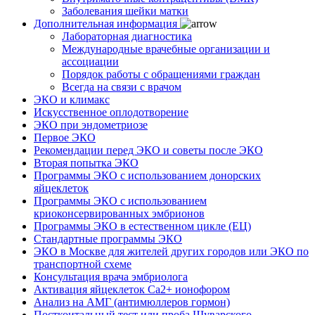
Заболевания шейки матки
Дополнительная информация
Лабораторная диагностика
Международные врачебные организации и
ассоциации
Порядок работы с обращениями граждан
Всегда на связи с врачом
ЭКО и климакс
Искусственное оплодотворение
ЭКО при эндометриозе
Первое ЭКО
Рекомендации перед ЭКО и советы после ЭКО
Вторая попытка ЭКО
Программы ЭКО с использованием донорских
яйцеклеток
Программы ЭКО с использованием
криоконсервированных эмбрионов
Программы ЭКО в естественном цикле (ЕЦ)
Стандартные программы ЭКО
ЭКО в Москве для жителей других городов или ЭКО по
транспортной схеме
Консультация врача эмбриолога
Активация яйцеклеток Са2+ ионофором
Анализ на АМГ (антимюллеров гормон)
Посткоитальный тест или проба Шуварского