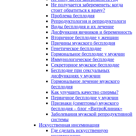
Не получается забеременеть: когда
стоит обратиться к врачу?
Проблема бесплодия
Репродуктология и репродуктологи
Виды бесплодия и их лечение
Дисфункция яичников и беременность
Вторичное бесплодие у женщин
Причины мужского бесплодия
Генетическое бесплодие
Гормональное бесплодие у мужчин
Иммунологическое бесплодие
Секреторное мужское бесплодие
Бесплодие при сексуальных
дисфункциях у мужчин
Гормональное лечение мужского
бесплодия
Как улучшить качество спермы?
Первичное бесплодие у мужчин
Признаки (симптомы) мужского
бесплодия – блог «ВитроКлиник»
Заболевания мужской репродуктивной
системы
Искусственная инсеминация
Где сделать искусственную
инсеминацию