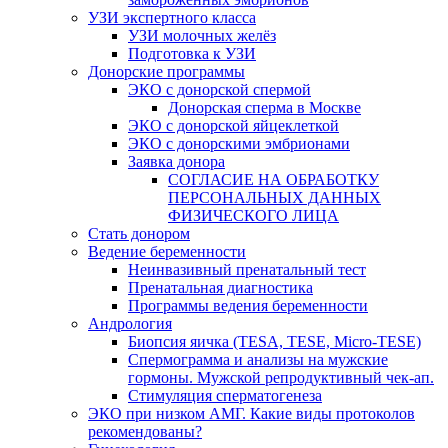
УЗИ экспертного класса
УЗИ молочных желёз
Подготовка к УЗИ
Донорские программы
ЭКО с донорской спермой
Донорская сперма в Москве
ЭКО с донорской яйцеклеткой
ЭКО с донорскими эмбрионами
Заявка донора
СОГЛАСИЕ НА ОБРАБОТКУ
ПЕРСОНАЛЬНЫХ ДАННЫХ
ФИЗИЧЕСКОГО ЛИЦА
Стать донором
Ведение беременности
Неинвазивный пренатальный тест
Пренатальная диагностика
Программы ведения беременности
Андрология
Биопсия яичка (TESA, TESE, Micro-TESE)
Спермограмма и анализы на мужские
гормоны. Мужской репродуктивный чек-ап.
Стимуляция сперматогенеза
ЭКО при низком АМГ. Какие виды протоколов
рекомендованы?