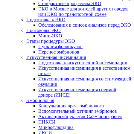
Стандартные программы ЭКО
ЭКО в Москве для жителей других городов
или ЭКО по транспортной схеме
Подготовка к ЭКО
Обследования и список анализов перед ЭКО
Протоколы ЭКО
Мини-ЭКО
Этапы процедуры ЭКО
Пункция фолликулов
Перенос эмбрионов
Искусственная инсеминация
Подготовка к искусственной инсеминации
Искусственная инсеминация в естественном
цикле
Искусственная инсеминация со стимуляцией
овуляции
Искусственная инсеминация спермой
донора (ИИСД)
Эмбриология
Консультация врача эмбриолога
Вспомогательный хэтчинг эмбрионов
Активация яйцеклеток Са2+ ионофором
ПИКСИ
Микрофлюидика
ИКСИ