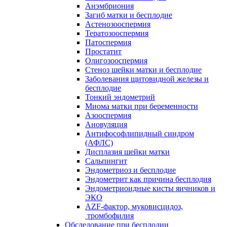
Анэмбриония
Загиб матки и бесплодие
Астенозооспермия
Тератозооспермия
Патоспермия
Простатит
Олигозооспермия
Стеноз шейки матки и бесплодие
Заболевания щитовидной железы и
бесплодие
Тонкий эндометрий
Миома матки при беременности
Азооспермия
Ановуляция
Антифософлипидный синдром
(АФЛС)
Дисплазия шейки матки
Сальпингит
Эндометриоз и бесплодие
Эндометрит как причина бесплодия
Эндометриоидные кисты яичников и
ЭКО
AZF-фактор, муковисцидоз,
тромбофилия
Обследование при бесплодии