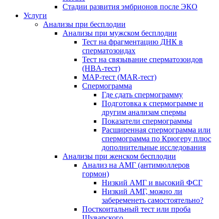
Стадии развития эмбрионов после ЭКО
Услуги
Анализы при бесплодии
Анализы при мужском бесплодии
Тест на фрагментацию ДНК в
сперматозоидах
Тест на связывание сперматозоидов
(HBA-тест)
МАР-тест (MAR-тест)
Спермограмма
Где сдать спермограмму
Подготовка к спермограмме и
другим анализам спермы
Показатели спермограммы
Расширенная спермограмма или
спермограмма по Крюгеру плюс
дополнительные исследования
Анализы при женском бесплодии
Анализ на АМГ (антимюллеров
гормон)
Низкий АМГ и высокий ФСГ
Низкий АМГ, можно ли
забеременеть самостоятельно?
Посткоитальный тест или проба
Шуварского