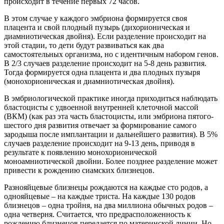
происходит в течение первых 72 часов.
В этом случае у каждого эмбриона формируется своя
плацента и свой плодный пузырь (дихорионическая и
диамниотическая двойня). Если разделение происходит на
этой стадии, то дети будут развиваться как два
самостоятельных организма, но с идентичным набором генов.
В 2/3 случаев разделение происходит на 5-8 день развития.
Тогда формируется одна плацента и два плодных пузыря
(монохорионическая и диамниотическая двойня).
В эмбриологической практике иногда приходиться наблюдать
бластоцисты с удвоенной внутренней клеточной массой
(ВКМ) (как раз эта часть бластоцисты, или эмбриона пятого-
шестого дня развития отвечает за формирование самого
зародыша после имплантации и дальнейшего развития). В 5%
случаев разделение происходит на 9-13 день, приводя в
результате к появлению монохорионической
моноамниотической двойни. Более позднее разделение может
привести к рождению сиамских близнецов.
Разнояйцевые близнецы рождаются на каждые сто родов, а
однояйцевые – на каждые триста. На каждые 130 родов
близнецов – одна тройня, на два миллиона обычных родов –
одна четверня. Считается, что предрасположенность к
рождению близнецов передается по материнской линии. Но