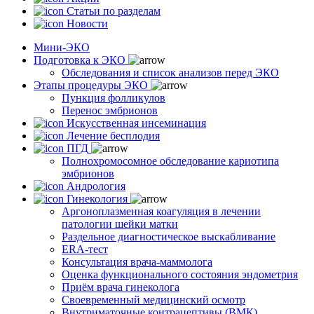
Статьи по разделам
Новости
Мини-ЭКО
Подготовка к ЭКО
Обследования и список анализов перед ЭКО
Этапы процедуры ЭКО
Пункция фолликулов
Перенос эмбрионов
Искусственная инсеминация
Лечение бесплодия
ПГД
Полнохромосомное обследование кариотипа
эмбрионов
Андрология
Гинекология
Аргоноплазменная коагуляция в лечении
патологии шейки матки
Раздельное диагностическое выскабливание
ERA-тест
Консультация врача-маммолога
Оценка функционального состояния эндометрия
Приём врача гинеколога
Своевременный медицинский осмотр
Внутриматочные контрацептивы (ВМК)