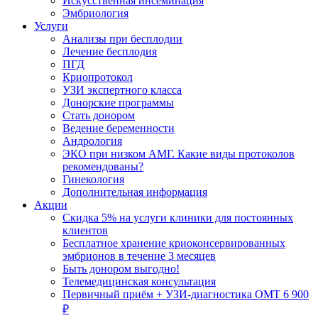
Искусственная инсеминация
Эмбриология
Услуги
Анализы при бесплодии
Лечение бесплодия
ПГД
Криопротокол
УЗИ экспертного класса
Донорские программы
Стать донором
Ведение беременности
Андрология
ЭКО при низком АМГ. Какие виды протоколов
рекомендованы?
Гинекология
Дополнительная информация
Акции
Скидка 5% на услуги клиники для постоянных
клиентов
Бесплатное хранение криоконсервированных
эмбрионов в течение 3 месяцев
Быть донором выгодно!
Телемедицинская консультация
Первичный приём + УЗИ-диагностика ОМТ 6 900
₽