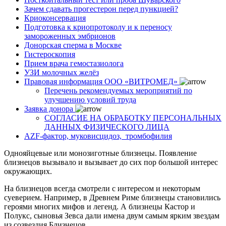
Зачем сдавать прогестерон перед пункцией?
Криоконсервация
Подготовка к криопротоколу и к переносу
замороженных эмбрионов
Донорская сперма в Москве
Гистероскопия
Прием врача гемостазиолога
УЗИ молочных желёз
Правовая информация ООО «ВИТРОМЕД»
Перечень рекомендуемых мероприятий по
улучшению условий труда
Заявка донора
СОГЛАСИЕ НА ОБРАБОТКУ ПЕРСОНАЛЬНЫХ
ДАННЫХ ФИЗИЧЕСКОГО ЛИЦА
AZF-фактор, муковисцидоз, тромбофилия
Однояйцевые или монозиготные близнецы. Появление
близнецов вызывало и вызывает до сих пор большой интерес
окружающих.
На близнецов всегда смотрели с интересом и некоторым
суеверием. Например, в Древнем Риме близнецы становились
героями многих мифов и легенд. А близнецы Кастор и
Полукс, сыновья Зевса дали имена двум самым ярким звездам
из созвездия Близнецов.