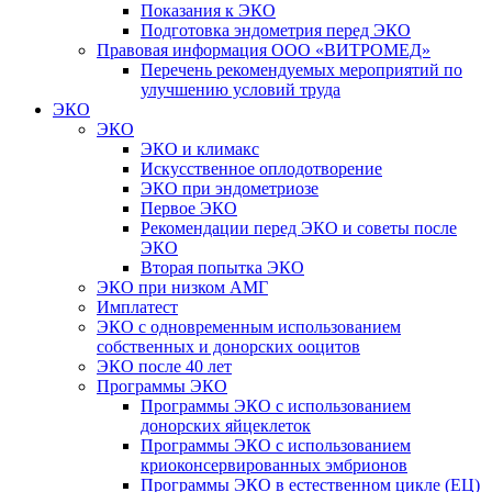
Показания к ЭКО
Подготовка эндометрия перед ЭКО
Правовая информация ООО «ВИТРОМЕД»
Перечень рекомендуемых мероприятий по
улучшению условий труда
ЭКО
ЭКО
ЭКО и климакс
Искусственное оплодотворение
ЭКО при эндометриозе
Первое ЭКО
Рекомендации перед ЭКО и советы после
ЭКО
Вторая попытка ЭКО
ЭКО при низком АМГ
Имплатест
ЭКО с одновременным использованием
собственных и донорских ооцитов
ЭКО после 40 лет
Программы ЭКО
Программы ЭКО с использованием
донорских яйцеклеток
Программы ЭКО с использованием
криоконсервированных эмбрионов
Программы ЭКО в естественном цикле (ЕЦ)