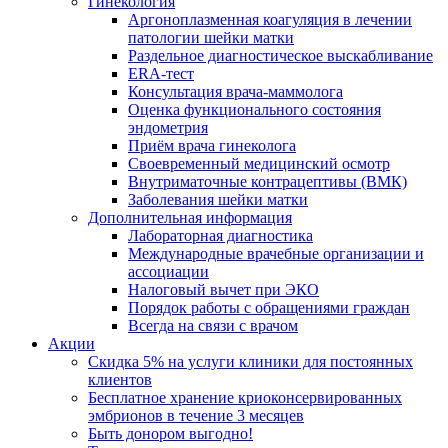
Гинекология
Аргоноплазменная коагуляция в лечении
патологии шейки матки
Раздельное диагностическое выскабливание
ERA-тест
Консультация врача-маммолога
Оценка функционального состояния
эндометрия
Приём врача гинеколога
Своевременный медицинский осмотр
Внутриматочные контрацептивы (ВМК)
Заболевания шейки матки
Дополнительная информация
Лабораторная диагностика
Международные врачебные организации и
ассоциации
Налоговый вычет при ЭКО
Порядок работы с обращениями граждан
Всегда на связи с врачом
Акции
Скидка 5% на услуги клиники для постоянных
клиентов
Бесплатное хранение криоконсервированных
эмбрионов в течение 3 месяцев
Быть донором выгодно!