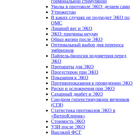
гормональной стимуляции
Уколы в протоколе ЭКО: делаем сами
Утрожестан
В каких случаях не подходит ЭКО по
ОМС
Лишний вес и ЭКО
ЭКО: причины неудач
Образ жизни после ЭКО
Оптимальный выбор дня переноса
эмбрионов
Пайпель-биопсия эндометрия перед
ЭКО
Препараты для ЭКО
Прогестерон при ЭКО
Показания к ЭКО
Противопоказания к проведению ЭКО
Риски и осложнения при ЭКО
Сахарный диабет и ЭКО
Синдром гиперстимуляции яичников
(СГЯ)
Статистика протоколов ЭКО в
«ВитроКлиник»
Стоимость ЭКО
УЗИ после ЭКО
Высокий ФСГ