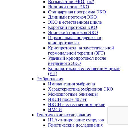
Вызывает ли ЭКО рак?
Яичники после ЭКО
Стандартная программа ЭКО
Длинный протокол ЭКО
ЭКО в естественном цикле
Короткий протокол ЭКО
Японский протокол ЭКО
Гормональная поддержка в
криопротоколах
Криопротокол на заместительной
гормональной терапии (ЗГТ)
Удачный криопротокол после
неудачного ЭКО
Криопротокол в естественном цикле
(ЕЦ)
Эмбриология
Имплантация эмбриона
Характеристика эмбрионов ЭКО
Монозиготные близнецы
ИКСИ после 40 лет
ИКСИ в естественном цикле
ИМСИ
Генетические исследования
HLA-типирование супругов
Генетические исследования