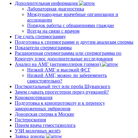
Дополнительная информация
Лабораторная диагностика
Международные врачебные организации и
ассоциации
Порядок работы с обращениями граждан
Всегда на связи с врачом
Где сдать спермограмму
Подготовка к спермограмме и другим анализам спермы
Показатели спермограммы
Расширенная спермограмма или спермограмма по
Крюгеру плюс дополнительные исследования
Анализ на АМГ (антимюллеров гормон)
Низкий АМГ и высокий ФСГ
Низкий АМГ, можно ли забеременеть
самостоятельно?
Посткоитальный тест или проба Шуварского
Зачем сдавать прогестерон перед пункцией?
Криоконсервация
Подготовка к криопротоколу и к переносу
замороженных эмбрионов
Донорская сперма в Москве
Гистероскопия
Прием врача гемостазиолога
УЗИ молочных желёз
Заявка донора