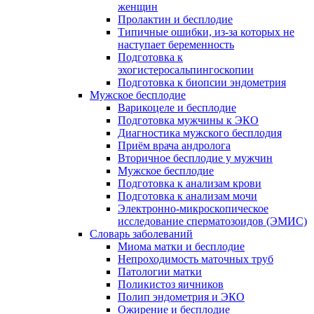
женщин
Пролактин и бесплодие
Типичные ошибки, из-за которых не
наступает беременность
Подготовка к
эхогистеросальпингоскопии
Подготовка к биопсии эндометрия
Мужское бесплодие
Варикоцеле и бесплодие
Подготовка мужчины к ЭКО
Диагностика мужского бесплодия
Приём врача андролога
Вторичное бесплодие у мужчин
Мужское бесплодие
Подготовка к анализам крови
Подготовка к анализам мочи
Электронно-микроскопическое
исследование сперматозоидов (ЭМИC)
Словарь заболеваний
Миома матки и бесплодие
Непроходимость маточных труб
Патологии матки
Поликистоз яичников
Полип эндометрия и ЭКО
Ожирение и бесплодие