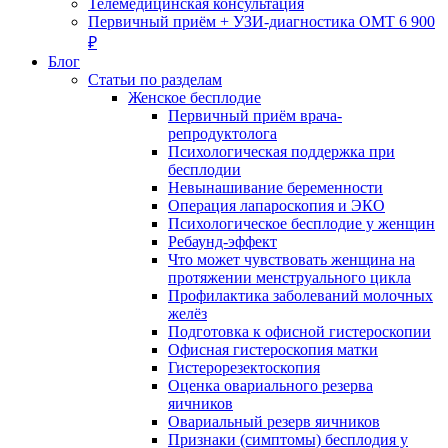
Телемедицинская консультация
Первичный приём + УЗИ-диагностика ОМТ 6 900
₽
Блог
Статьи по разделам
Женское бесплодие
Первичный приём врача-
репродуктолога
Психологическая поддержка при
бесплодии
Невынашивание беременности
Операция лапароскопия и ЭКО
Психологическое бесплодие у женщин
Ребаунд-эффект
Что может чувствовать женщина на
протяжении менструального цикла
Профилактика заболеваний молочных
желёз
Подготовка к офисной гистероскопии
Офисная гистероскопия матки
Гистерорезектоскопия
Оценка овариального резерва
яичников
Овариальный резерв яичников
Признаки (симптомы) бесплодия у