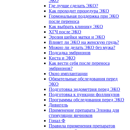
ЭКО
Где лучше сделать ЭКО?
Как проходит процедура ЭКО
Гормональная поддержка при ЭКО
после переноса
Как выбрать клинику ЭКО
ХГЧ после ЭКО
Эрозия шейки матки и ЭКО
Влияет ли ЭКО на женскую грудь?
Можно ли делать ЭКО без мужа?
Подсадка эмбрионов
Киста и ЭКО
Как вести себя после переноса
эмбрионов?
Окно имплантации
Обязательные обследования перед
ЭКО
Подготовка эндометрия перед ЭКО
Подготовка к пункции фолликулов
Программы обследования перед ЭКО
Дивигель
Применение препарата Элонва для
стимуляции яичников
Гонал Ф
Правила применения препаратов