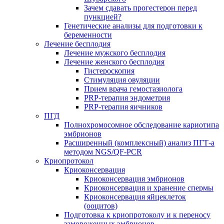
Зачем сдавать прогестерон перед
пункцией?
Генетические анализы для подготовки к
беременности
Лечение бесплодия
Лечение мужского бесплодия
Лечение женского бесплодия
Гистероскопия
Стимуляция овуляции
Прием врача гемостазиолога
PRP-терапия эндометрия
PRP-терапия яичников
ПГД
Полнохромосомное обследование кариотипа
эмбрионов
Расширенный (комплексный) анализ ПГТ-а
методом NGS/QF-PCR
Криопротокол
Криоконсервация
Криоконсервация эмбрионов
Криоконсервация и хранение спермы
Криоконсервация яйцеклеток
(ооцитов)
Подготовка к криопротоколу и к переносу
замороженных эмбрионов