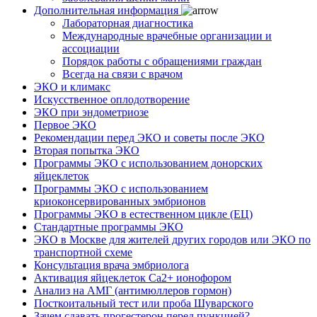
Дополнительная информация
Лабораторная диагностика
Международные врачебные организации и
ассоциации
Порядок работы с обращениями граждан
Всегда на связи с врачом
ЭКО и климакс
Искусственное оплодотворение
ЭКО при эндометриозе
Первое ЭКО
Рекомендации перед ЭКО и советы после ЭКО
Вторая попытка ЭКО
Программы ЭКО с использованием донорских
яйцеклеток
Программы ЭКО с использованием
криоконсервированных эмбрионов
Программы ЭКО в естественном цикле (ЕЦ)
Стандартные программы ЭКО
ЭКО в Москве для жителей других городов или ЭКО по
транспортной схеме
Консультация врача эмбриолога
Активация яйцеклеток Са2+ ионофором
Анализ на АМГ (антимюллеров гормон)
Посткоитальный тест или проба Шуварского
Зачем сдавать прогестерон перед пункцией?