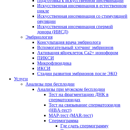
Подготовка к искусственной инсеминации
Искусственная инсеминация в естественном
цикле
Искусственная инсеминация со стимуляцией
овуляции
Искусственная инсеминация спермой
донора (ИИСД)
Эмбриология
Консультация врача эмбриолога
Вспомогательный хэтчинг эмбрионов
Активация яйцеклеток Са2+ ионофором
ПИКСИ
Микрофлюидика
ИКСИ
Стадии развития эмбрионов после ЭКО
Услуги
Анализы при бесплодии
Анализы при мужском бесплодии
Тест на фрагментацию ДНК в
сперматозоидах
Тест на связывание сперматозоидов
(HBA-тест)
МАР-тест (MAR-тест)
Спермограмма
Где сдать спермограмму