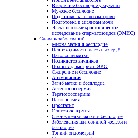
Вторичное бесплодие у мужчин
Мужское бесплодие
Подготовка к анализам крови
Подготовка к анализам мочи
Электронно-микроскопическое
исследование сперматозоидов (ЭМИC)
Словарь заболеваний
Миома матки и бесплодие
Непроходимость маточных труб
Патологии матки
Поликистоз яичников
Полип эндометрия и ЭКО
Ожирение и бесплодие
Анэмбриония
Загиб матки и бесплодие
Астенозооспермия
Тератозооспермия
Патоспермия
Простатит
Олигозооспермия
Стеноз шейки матки и бесплодие
Заболевания щитовидной железы и
бесплодие
Тонкий эндометрий