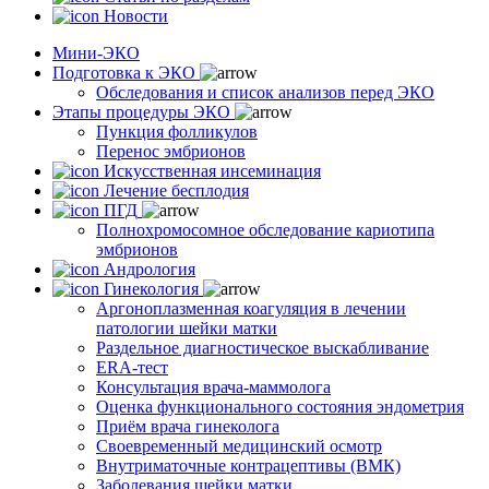
Новости
Мини-ЭКО
Подготовка к ЭКО
Обследования и список анализов перед ЭКО
Этапы процедуры ЭКО
Пункция фолликулов
Перенос эмбрионов
Искусственная инсеминация
Лечение бесплодия
ПГД
Полнохромосомное обследование кариотипа
эмбрионов
Андрология
Гинекология
Аргоноплазменная коагуляция в лечении
патологии шейки матки
Раздельное диагностическое выскабливание
ERA-тест
Консультация врача-маммолога
Оценка функционального состояния эндометрия
Приём врача гинеколога
Своевременный медицинский осмотр
Внутриматочные контрацептивы (ВМК)
Заболевания шейки матки