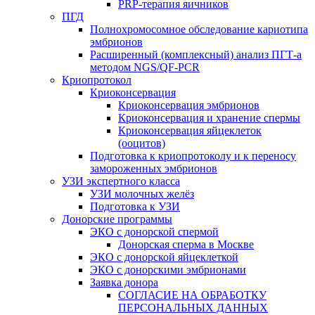
PRP-терапия яичников
ПГД
Полнохромосомное обследование кариотипа
эмбрионов
Расширенный (комплексный) анализ ПГТ-а
методом NGS/QF-PCR
Криопротокол
Криоконсервация
Криоконсервация эмбрионов
Криоконсервация и хранение спермы
Криоконсервация яйцеклеток
(ооцитов)
Подготовка к криопротоколу и к переносу
замороженных эмбрионов
УЗИ экспертного класса
УЗИ молочных желёз
Подготовка к УЗИ
Донорские программы
ЭКО с донорской спермой
Донорская сперма в Москве
ЭКО с донорской яйцеклеткой
ЭКО с донорскими эмбрионами
Заявка донора
СОГЛАСИЕ НА ОБРАБОТКУ
ПЕРСОНАЛЬНЫХ ДАННЫХ