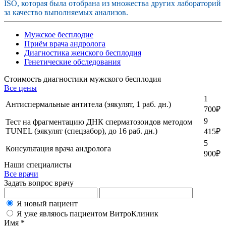
ISO, которая была отобрана из множества других лабораторий
за качество выполняемых анализов.
Мужское бесплодие
Приём врача андролога
Диагностика женского бесплодия
Генетические обследования
Стоимость диагностики мужского бесплодия
Все цены
1
Антиспермальные антитела (эякулят, 1 раб. дн.)
700
₽
9
Тест на фрагментацию ДНК сперматозоидов методом
TUNEL (эякулят (спецзабор), до 16 раб. дн.)
415
₽
5
Консультация врача андролога
900
₽
Наши специалисты
Все врачи
Задать вопрос врачу
Я новый пациент
Я уже являюсь пациентом ВитроКлиник
Имя *