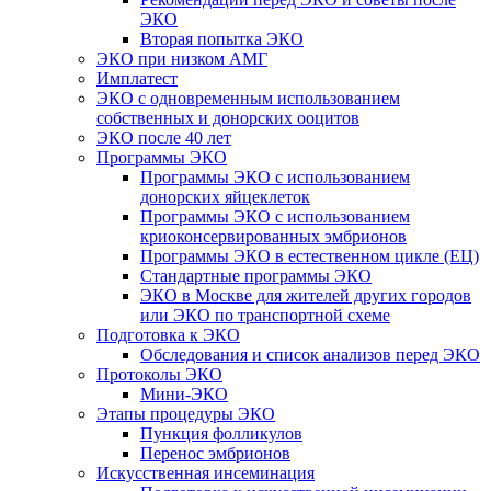
ЭКО
Вторая попытка ЭКО
ЭКО при низком АМГ
Имплатест
ЭКО с одновременным использованием
собственных и донорских ооцитов
ЭКО после 40 лет
Программы ЭКО
Программы ЭКО с использованием
донорских яйцеклеток
Программы ЭКО с использованием
криоконсервированных эмбрионов
Программы ЭКО в естественном цикле (ЕЦ)
Стандартные программы ЭКО
ЭКО в Москве для жителей других городов
или ЭКО по транспортной схеме
Подготовка к ЭКО
Обследования и список анализов перед ЭКО
Протоколы ЭКО
Мини-ЭКО
Этапы процедуры ЭКО
Пункция фолликулов
Перенос эмбрионов
Искусственная инсеминация