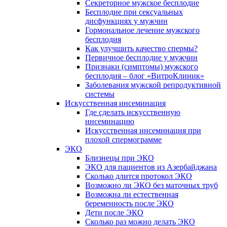
Секреторное мужское бесплодие
Бесплодие при сексуальных
дисфункциях у мужчин
Гормональное лечение мужского
бесплодия
Как улучшить качество спермы?
Первичное бесплодие у мужчин
Признаки (симптомы) мужского
бесплодия – блог «ВитроКлиник»
Заболевания мужской репродуктивной
системы
Искусственная инсеминация
Где сделать искусственную
инсеминацию
Искусственная инсеминация при
плохой спермограмме
ЭКО
Близнецы при ЭКО
ЭКО для пациентов из Азербайджана
Сколько длится протокол ЭКО
Возможно ли ЭКО без маточных труб
Возможна ли естественная
беременность после ЭКО
Дети после ЭКО
Сколько раз можно делать ЭКО