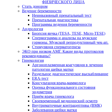
ФИЗИЧЕСКОГО ЛИЦА
Стать донором
Ведение беременности
Неинвазивный пренатальный тест
Пренатальная диагностика
Программы ведения беременности
Андрология
Биопсия яичка (TESA, TESE, Micro-TESE)
Спермограмма и анализы на мужские
гормоны. Мужской репродуктивный чек-ап.
Стимуляция сперматогенеза
ЭКО при низком АМГ. Какие виды протоколов
рекомендованы?
Гинекология
Аргоноплазменная коагуляция в лечении
патологии шейки матки
Раздельное диагностическое выскабливание
ERA-тест
Консультация врача-маммолога
Оценка функционального состояния
эндометрия
Приём врача гинеколога
Своевременный медицинский осмотр
Внутриматочные контрацептивы (ВМК)
Заболевания шейки матки