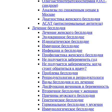
Олигоастенотератозооспермия (ОАТ-
синдром)
Анализы по сниженным ценам в
Москве
Диагностика женского бесплодия
АСАТ (антиспермальные антитела)
Лечение бесплодия
Лечение женского бесплодия
Эндокринное бесплодие
Идиопатическое бесплодие
Иммунное бесплодие
Инфекции и бесплодие
Профилактика женского бесплодия
Не получается забеременеть год
Не получается забеременеть: когда
стоит обратиться к врачу?
Проблема бесплодия
Репродуктология и репродуктологи
Виды бесплодия и их лечение
Дисфункция яичников и беременность
Вторичное бесплодие у женщин
Причины мужского бесплодия
Генетическое бесплодие
Гормональное бесплодие у мужчин
Иммунологическое бесплодие