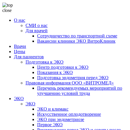
close
О нас
СМИ о нас
Для врачей
Сотрудничество по транспортной схеме
Вакансии клиники ЭКО ВитроКлиник
Врачи
Цены
Для пациентов
Подготовка к ЭКО
Центр подготовки к ЭКО
Показания к ЭКО
Подготовка эндометрия перед ЭКО
Правовая информация ООО «ВИТРОМЕД»
Перечень рекомендуемых мероприятий по
улучшению условий труда
ЭКО
ЭКО
ЭКО и климакс
Искусственное оплодотворение
ЭКО при эндометриозе
Первое ЭКО
Рекомендации перед ЭКО и советы после