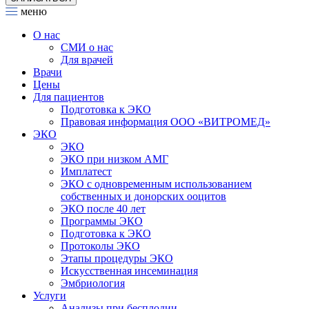
меню
О нас
СМИ о нас
Для врачей
Врачи
Цены
Для пациентов
Подготовка к ЭКО
Правовая информация ООО «ВИТРОМЕД»
ЭКО
ЭКО
ЭКО при низком АМГ
Имплатест
ЭКО с одновременным использованием
собственных и донорских ооцитов
ЭКО после 40 лет
Программы ЭКО
Подготовка к ЭКО
Протоколы ЭКО
Этапы процедуры ЭКО
Искусственная инсеминация
Эмбриология
Услуги
Анализы при бесплодии