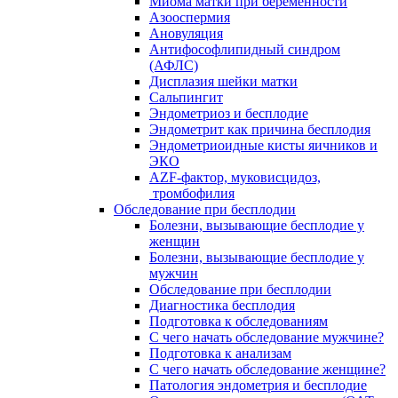
Миома матки при беременности
Азооспермия
Ановуляция
Антифософлипидный синдром
(АФЛС)
Дисплазия шейки матки
Сальпингит
Эндометриоз и бесплодие
Эндометрит как причина бесплодия
Эндометриоидные кисты яичников и
ЭКО
AZF-фактор, муковисцидоз,
тромбофилия
Обследование при бесплодии
Болезни, вызывающие бесплодие у
женщин
Болезни, вызывающие бесплодие у
мужчин
Обследование при бесплодии
Диагностика бесплодия
Подготовка к обследованиям
С чего начать обследование мужчине?
Подготовка к анализам
С чего начать обследование женщине?
Патология эндометрия и бесплодие