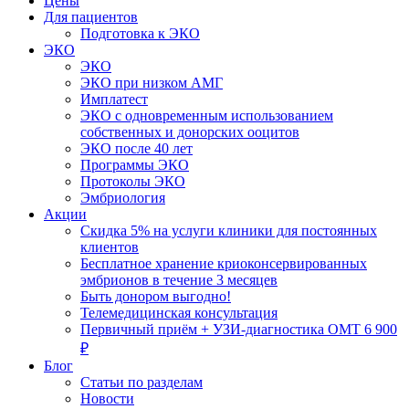
Цены
Для пациентов
Подготовка к ЭКО
ЭКО
ЭКО
ЭКО при низком АМГ
Имплатест
ЭКО с одновременным использованием
собственных и донорских ооцитов
ЭКО после 40 лет
Программы ЭКО
Протоколы ЭКО
Эмбриология
Акции
Скидка 5% на услуги клиники для постоянных
клиентов
Бесплатное хранение криоконсервированных
эмбрионов в течение 3 месяцев
Быть донором выгодно!
Телемедицинская консультация
Первичный приём + УЗИ-диагностика ОМТ 6 900
₽
Блог
Статьи по разделам
Новости