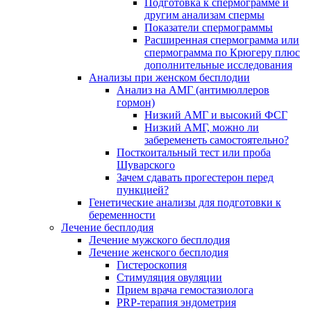
Подготовка к спермограмме и
другим анализам спермы
Показатели спермограммы
Расширенная спермограмма или
спермограмма по Крюгеру плюс
дополнительные исследования
Анализы при женском бесплодии
Анализ на АМГ (антимюллеров
гормон)
Низкий АМГ и высокий ФСГ
Низкий АМГ, можно ли
забеременеть самостоятельно?
Посткоитальный тест или проба
Шуварского
Зачем сдавать прогестерон перед
пункцией?
Генетические анализы для подготовки к
беременности
Лечение бесплодия
Лечение мужского бесплодия
Лечение женского бесплодия
Гистероскопия
Стимуляция овуляции
Прием врача гемостазиолога
PRP-терапия эндометрия