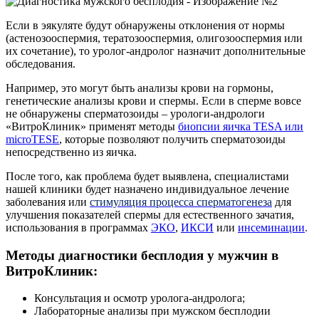
Если в эякуляте будут обнаружены отклонения от нормы
(астенозооспермия, тератозооспермия, олигозооспермия или
их сочетание), то уролог-андролог назначит дополнительные
обследования.
Например, это могут быть анализы крови на гормоны,
генетические анализы крови и спермы. Если в сперме вовсе
не обнаружены сперматозоиды – урологи-андрологи
«ВитроКлиник» применят методы
биопсии яичка TESA или
microTESE
, которые позволяют получить сперматозоиды
непосредственно из яичка.
После того, как проблема будет выявлена, специалистами
нашей клиники будет назначено индивидуальное лечение
заболевания или
стимуляция процесса сперматогенеза
для
улучшения показателей спермы для естественного зачатия,
использования в программах
ЭКО
,
ИКСИ
или
инсеминации
.
Методы диагностики бесплодия у мужчин в
ВитроКлиник:
Консультация и осмотр уролога-андролога;
Лабораторные анализы при мужском бесплодии