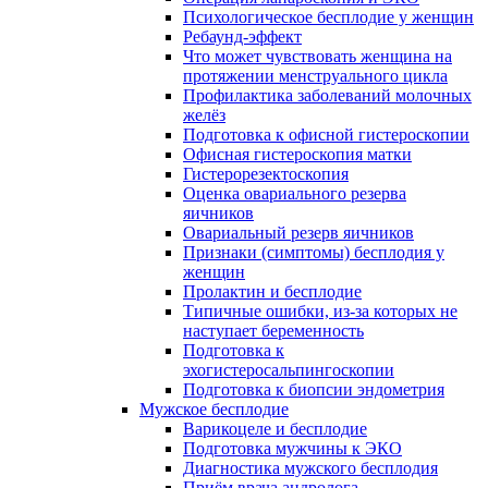
Психологическое бесплодие у женщин
Ребаунд-эффект
Что может чувствовать женщина на
протяжении менструального цикла
Профилактика заболеваний молочных
желёз
Подготовка к офисной гистероскопии
Офисная гистероскопия матки
Гистерорезектоскопия
Оценка овариального резерва
яичников
Овариальный резерв яичников
Признаки (симптомы) бесплодия у
женщин
Пролактин и бесплодие
Типичные ошибки, из-за которых не
наступает беременность
Подготовка к
эхогистеросальпингоскопии
Подготовка к биопсии эндометрия
Мужское бесплодие
Варикоцеле и бесплодие
Подготовка мужчины к ЭКО
Диагностика мужского бесплодия
Приём врача андролога