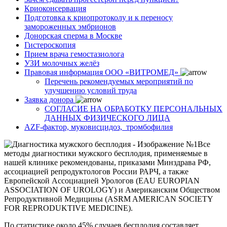
Криоконсервация
Подготовка к криопротоколу и к переносу
замороженных эмбрионов
Донорская сперма в Москве
Гистероскопия
Прием врача гемостазиолога
УЗИ молочных желёз
Правовая информация ООО «ВИТРОМЕД»
Перечень рекомендуемых мероприятий по
улучшению условий труда
Заявка донора
СОГЛАСИЕ НА ОБРАБОТКУ ПЕРСОНАЛЬНЫХ
ДАННЫХ ФИЗИЧЕСКОГО ЛИЦА
AZF-фактор, муковисцидоз, тромбофилия
Все
методы диагностики мужского бесплодия, применяемые в
нашей клинике рекомендованы, приказами Минздрава РФ,
ассоциацией репродуктологов России РАРЧ, а также
Европейской Ассоциацией Урологов (EAU EUROPIAN
ASSOCIATION OF UROLOGY) и Американским Обществом
Репродуктивной Медицины (ASRM AMERICAN SOCIETY
FOR REPRODUKTIVE MEDICINE).
По статистике около 45% случаев бесплодия составляет