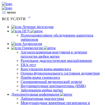
меню
ВСЕ
УСЛУГИ
Лечение бесплодия
ПГД
Полнохромосомное обследование кариотипа
эмбрионов
Андрология
Гинекология
Аргоноплазменная коагуляция в лечении
патологии шейки матки
Раздельное диагностическое выскабливание
ERA-тест
Консультация врача-маммолога
Оценка функционального состояния эндометрия
Приём врача гинеколога
Своевременный медицинский осмотр
Внутриматочные контрацептивы (ВМК)
Заболевания шейки матки
Дополнительная информация
Лабораторная диагностика
Международные врачебные организации и