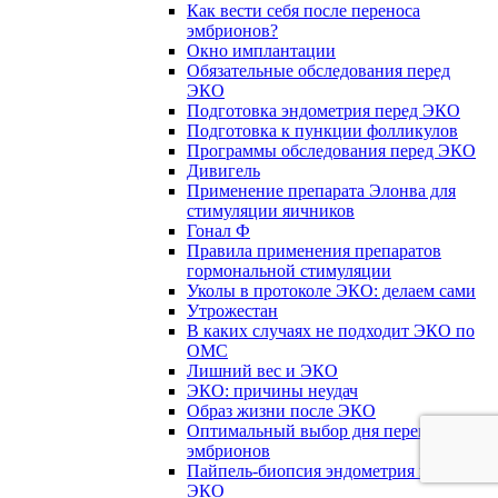
Как вести себя после переноса
эмбрионов?
Окно имплантации
Обязательные обследования перед
ЭКО
Подготовка эндометрия перед ЭКО
Подготовка к пункции фолликулов
Программы обследования перед ЭКО
Дивигель
Применение препарата Элонва для
стимуляции яичников
Гонал Ф
Правила применения препаратов
гормональной стимуляции
Уколы в протоколе ЭКО: делаем сами
Утрожестан
В каких случаях не подходит ЭКО по
ОМС
Лишний вес и ЭКО
ЭКО: причины неудач
Образ жизни после ЭКО
Оптимальный выбор дня переноса
эмбрионов
Пайпель-биопсия эндометрия перед
ЭКО