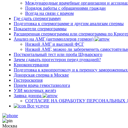
Международные врачебные организации и ассоциа
Порядок работы с обращениями граждан
Всегда на связи с врачом
Где сдать спермограмму
Подготовка к спермограмме и другим анализам спермы
Показатели спермограммы
Расширенная спермограмма или спермограмма по Крюге
Анализ на АМГ (антимюллеров гормон)
Низкий АМГ и высокий ФСГ
Низкий АМГ, можно ли забеременеть самостоятель
Посткоитальный тест или проба Шуварского
Зачем сдавать прогестерон перед пункцией?
Криоконсервация
Подготовка к криопротоколу и к переносу замороженны
Донорская сперма в Москве
Гистероскопия
Прием врача гемостазиолога
УЗИ молочных желёз
Заявка донора
СОГЛАСИЕ НА ОБРАБОТКУ ПЕРСОНАЛЬНЫХ
Все услуги
Москва