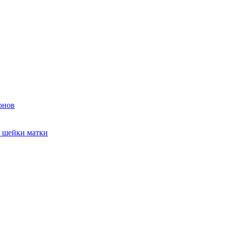
онов
и шейки матки