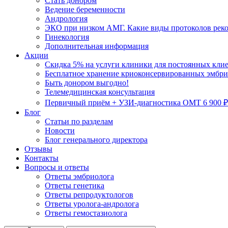
Стать донором
Ведение беременности
Андрология
ЭКО при низком АМГ. Какие виды протоколов рек
Гинекология
Дополнительная информация
Акции
Скидка 5% на услуги клиники для постоянных кли
Бесплатное хранение криоконсервированных эмбрио
Быть донором выгодно!
Телемедицинская консультация
Первичный приём + УЗИ-диагностика ОМТ 6 900 ₽
Блог
Статьи по разделам
Новости
Блог генерального директора
Отзывы
Контакты
Вопросы и ответы
Ответы эмбриолога
Ответы генетика
Ответы репродуктологов
Ответы уролога-андролога
Ответы гемостазиолога