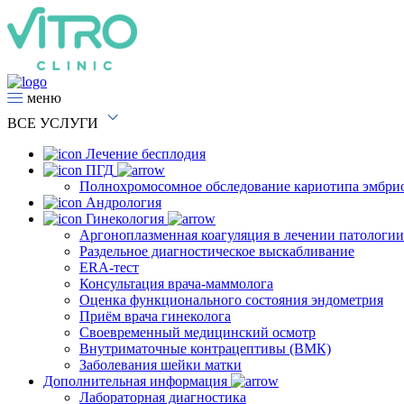
меню
ВСЕ
УСЛУГИ
Лечение бесплодия
ПГД
Полнохромосомное обследование кариотипа эмбри
Андрология
Гинекология
Аргоноплазменная коагуляция в лечении патологи
Раздельное диагностическое выскабливание
ERA-тест
Консультация врача-маммолога
Оценка функционального состояния эндометрия
Приём врача гинеколога
Своевременный медицинский осмотр
Внутриматочные контрацептивы (ВМК)
Заболевания шейки матки
Дополнительная информация
Лабораторная диагностика