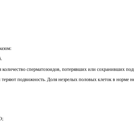
разом:
.
ая количество сперматозоидов, потерявших или сохранивших под
и теряют подвижность. Доля незрелых половых клеток в норме 
О;