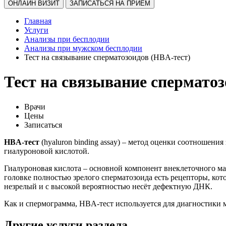
ОНЛАЙН ВИЗИТ
ЗАПИСАТЬСЯ НА ПРИЕМ
Главная
Услуги
Анализы при бесплодии
Анализы при мужском бесплодии
Тест на связывание сперматозоидов (HBA-тест)
Тест на связывание сперматоз
Врачи
Цены
Записаться
HBA-тест
(hyaluron binding assay) – метод оценки соотношени
гиалуроновой кислотой.
Гиалуроновая кислота – основной компонент внеклеточного м
головке полностью зрелого сперматозоида есть рецепторы, кото
незрелый и с высокой вероятностью несёт дефектную ДНК.
Как и спермограмма, HBA-тест используется для диагностики 
Другие услуги раздела