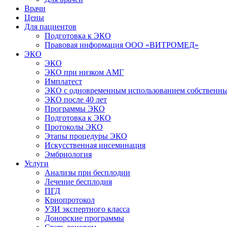
Врачи
Цены
Для пациентов
Подготовка к ЭКО
Правовая информация ООО «ВИТРОМЕД»
ЭКО
ЭКО
ЭКО при низком АМГ
Имплатест
ЭКО с одновременным использованием собственны
ЭКО после 40 лет
Программы ЭКО
Подготовка к ЭКО
Протоколы ЭКО
Этапы процедуры ЭКО
Искусственная инсеминация
Эмбриология
Услуги
Анализы при бесплодии
Лечение бесплодия
ПГД
Криопротокол
УЗИ экспертного класса
Донорские программы