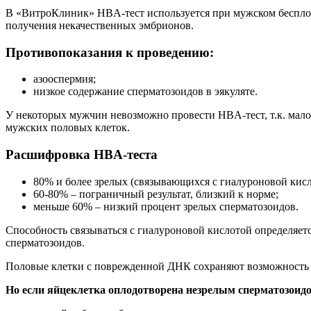
В «ВитроКлиник» HBA-тест используется при мужском беспло
получения некачественных эмбрионов.
Противопоказания к проведению:
азооспермия;
низкое содержание сперматозоидов в эякуляте.
У некоторых мужчин невозможно провести HBA-тест, т.к. мал
мужских половых клеток.
Расшифровка HBA-теста
80% и более зрелых (связывающихся с гиалуроновой кисл
60-80% – пограничный результат, близкий к норме;
меньше 60% – низкий процент зрелых сперматозоидов.
Способность связываться с гиалуроновой кислотой определяе
сперматозоидов.
Половые клетки с поврежденной ДНК сохраняют возможность 
Но если яйцеклетка оплодотворена незрелым сперматозоидо