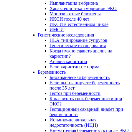
Имплантация эмбриона
Характеристика эмбрионов ЭКО
Монозиготные близнецы
ИКСИ после 40 лет
ИКСИ в естественном цикле
ИМСИ
Генетические исследования
HLA-типирование супругов
Генетические исследования
Когда нужно сдавать анализ на
кариотип?
Анализ кариотипа
Если кариотип не норма
Беременность
Биохимическая беременность
Если вы планируете беременность
после 35 лет
Гестоз при беременности
Как считать срок беременности при
ЭКО?
Гестационный сахарный диабет при
беременности
Истмико-цервикальная
недостаточность (ИЦН)
Внематочная беременность после ЭКО