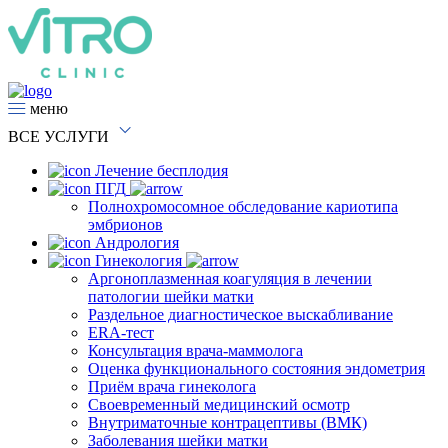
меню
ВСЕ
УСЛУГИ
Лечение бесплодия
ПГД
Полнохромосомное обследование кариотипа
эмбрионов
Андрология
Гинекология
Аргоноплазменная коагуляция в лечении
патологии шейки матки
Раздельное диагностическое выскабливание
ERA-тест
Консультация врача-маммолога
Оценка функционального состояния эндометрия
Приём врача гинеколога
Своевременный медицинский осмотр
Внутриматочные контрацептивы (ВМК)
Заболевания шейки матки