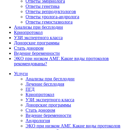
Ответы эмбриолога
Ответы генетика
Ответы репродуктологов
Ответы уролога-андролога
Ответы гемостазиолога
Анализы при бесплодии
Криопротокол
УЗИ экспертного класса
Донорские программы
Стать донором
Ведение беременности
ЭКО при низком АМГ. Какие виды протоколов
рекомендованы?
Услуги
Анализы при бесплодии
Лечение бесплодия
ПГД
Криопротокол
УЗИ экспертного класса
Донорские программы
Стать донором
Ведение беременности
Андрология
ЭКО при низком АМГ. Какие виды протоколов