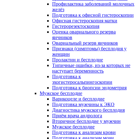
Профилактика заболеваний молочных
желёз
Подготовка к офисной гистероскопии
Офисная гистероскопия матки
Гистерорезектоскопия
Оценка овариального резерва
яичников
Овариальный резерв яичников
Признаки (симптомы) бесплодия у
женщин
Пролактин и бесплодие
Типичные ошибки, из-за которых не
наступает беременность
Подготовка к
эхогистеросальпингоскопии
Подготовка к биопсии эндометрия
Мужское бесплодие
Варикоцеле и бесплодие
Подготовка мужчины к ЭКО
Диагностика мужского бесплодия
Приём врача андролога
Вторичное бесплодие у мужчин
Мужское бесплодие
Подготовка к анализам крови
Подготовка к анализам мочи