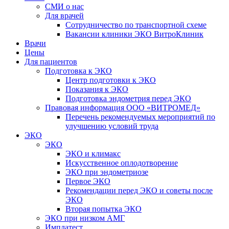
СМИ о нас
Для врачей
Сотрудничество по транспортной схеме
Вакансии клиники ЭКО ВитроКлиник
Врачи
Цены
Для пациентов
Подготовка к ЭКО
Центр подготовки к ЭКО
Показания к ЭКО
Подготовка эндометрия перед ЭКО
Правовая информация ООО «ВИТРОМЕД»
Перечень рекомендуемых мероприятий по
улучшению условий труда
ЭКО
ЭКО
ЭКО и климакс
Искусственное оплодотворение
ЭКО при эндометриозе
Первое ЭКО
Рекомендации перед ЭКО и советы после
ЭКО
Вторая попытка ЭКО
ЭКО при низком АМГ
Имплатест