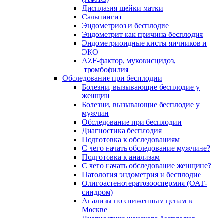
Дисплазия шейки матки
Сальпингит
Эндометриоз и бесплодие
Эндометрит как причина бесплодия
Эндометриоидные кисты яичников и
ЭКО
AZF-фактор, муковисцидоз,
тромбофилия
Обследование при бесплодии
Болезни, вызывающие бесплодие у
женщин
Болезни, вызывающие бесплодие у
мужчин
Обследование при бесплодии
Диагностика бесплодия
Подготовка к обследованиям
С чего начать обследование мужчине?
Подготовка к анализам
С чего начать обследование женщине?
Патология эндометрия и бесплодие
Олигоастенотератозооспермия (ОАТ-
синдром)
Анализы по сниженным ценам в
Москве