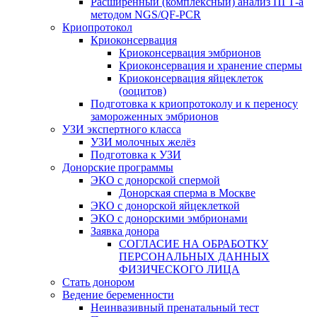
Расширенный (комплексный) анализ ПГТ-а
методом NGS/QF-PCR
Криопротокол
Криоконсервация
Криоконсервация эмбрионов
Криоконсервация и хранение спермы
Криоконсервация яйцеклеток
(ооцитов)
Подготовка к криопротоколу и к переносу
замороженных эмбрионов
УЗИ экспертного класса
УЗИ молочных желёз
Подготовка к УЗИ
Донорские программы
ЭКО с донорской спермой
Донорская сперма в Москве
ЭКО с донорской яйцеклеткой
ЭКО с донорскими эмбрионами
Заявка донора
СОГЛАСИЕ НА ОБРАБОТКУ
ПЕРСОНАЛЬНЫХ ДАННЫХ
ФИЗИЧЕСКОГО ЛИЦА
Стать донором
Ведение беременности
Неинвазивный пренатальный тест