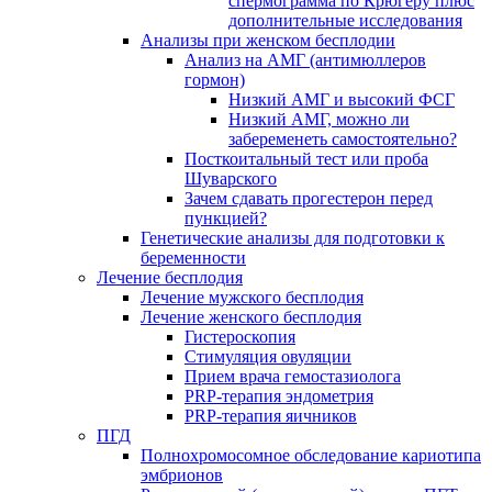
спермограмма по Крюгеру плюс
дополнительные исследования
Анализы при женском бесплодии
Анализ на АМГ (антимюллеров
гормон)
Низкий АМГ и высокий ФСГ
Низкий АМГ, можно ли
забеременеть самостоятельно?
Посткоитальный тест или проба
Шуварского
Зачем сдавать прогестерон перед
пункцией?
Генетические анализы для подготовки к
беременности
Лечение бесплодия
Лечение мужского бесплодия
Лечение женского бесплодия
Гистероскопия
Стимуляция овуляции
Прием врача гемостазиолога
PRP-терапия эндометрия
PRP-терапия яичников
ПГД
Полнохромосомное обследование кариотипа
эмбрионов