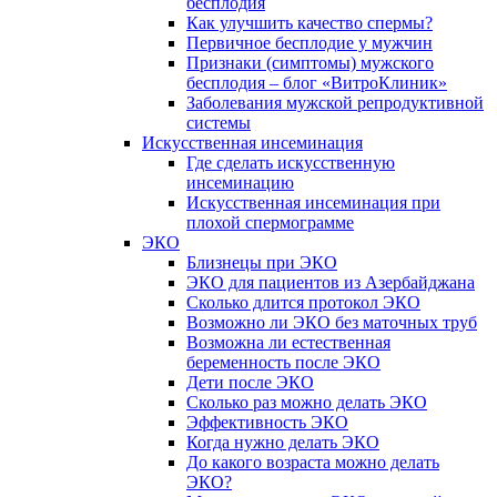
бесплодия
Как улучшить качество спермы?
Первичное бесплодие у мужчин
Признаки (симптомы) мужского
бесплодия – блог «ВитроКлиник»
Заболевания мужской репродуктивной
системы
Искусственная инсеминация
Где сделать искусственную
инсеминацию
Искусственная инсеминация при
плохой спермограмме
ЭКО
Близнецы при ЭКО
ЭКО для пациентов из Азербайджана
Сколько длится протокол ЭКО
Возможно ли ЭКО без маточных труб
Возможна ли естественная
беременность после ЭКО
Дети после ЭКО
Сколько раз можно делать ЭКО
Эффективность ЭКО
Когда нужно делать ЭКО
До какого возраста можно делать
ЭКО?