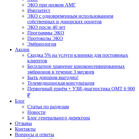
ЭКО при низком АМГ
Имплатест
ЭКО с одновременным использованием
собственных и донорских ооцитов
ЭКО после 40 лет
Программы ЭКО
Протоколы ЭКО
Эмбриология
Акции
Скидка 5% на услуги клиники для постоянных
клиентов
Бесплатное хранение криоконсервированных
эмбрионов в течение 3 месяцев
Быть донором выгодно!
Телемедицинская консультация
Первичный приём + УЗИ-диагностика ОМТ 6 900
₽
Блог
Статьи по разделам
Новости
Блог генерального директора
Отзывы
Контакты
Вопросы и ответы