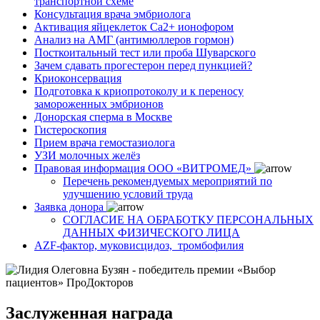
транспортной схеме
Консультация врача эмбриолога
Активация яйцеклеток Са2+ ионофором
Анализ на АМГ (антимюллеров гормон)
Посткоитальный тест или проба Шуварского
Зачем сдавать прогестерон перед пункцией?
Криоконсервация
Подготовка к криопротоколу и к переносу
замороженных эмбрионов
Донорская сперма в Москве
Гистероскопия
Прием врача гемостазиолога
УЗИ молочных желёз
Правовая информация ООО «ВИТРОМЕД»
Перечень рекомендуемых мероприятий по
улучшению условий труда
Заявка донора
СОГЛАСИЕ НА ОБРАБОТКУ ПЕРСОНАЛЬНЫХ
ДАННЫХ ФИЗИЧЕСКОГО ЛИЦА
AZF-фактор, муковисцидоз, тромбофилия
Заслуженная награда