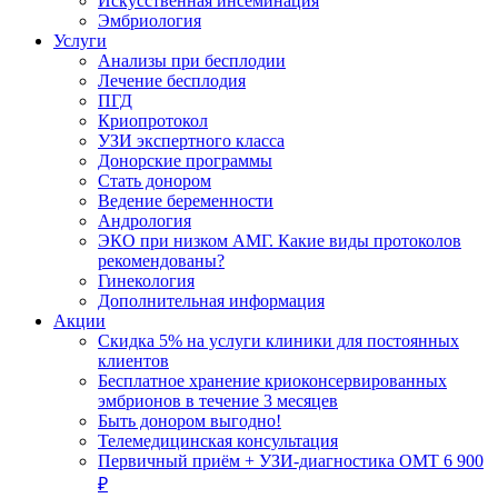
Искусственная инсеминация
Эмбриология
Услуги
Анализы при бесплодии
Лечение бесплодия
ПГД
Криопротокол
УЗИ экспертного класса
Донорские программы
Стать донором
Ведение беременности
Андрология
ЭКО при низком АМГ. Какие виды протоколов
рекомендованы?
Гинекология
Дополнительная информация
Акции
Скидка 5% на услуги клиники для постоянных
клиентов
Бесплатное хранение криоконсервированных
эмбрионов в течение 3 месяцев
Быть донором выгодно!
Телемедицинская консультация
Первичный приём + УЗИ-диагностика ОМТ 6 900
₽