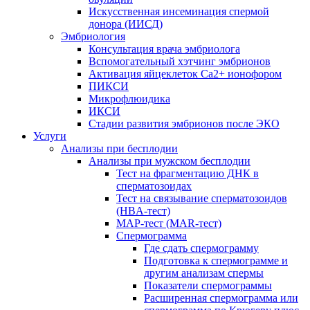
Искусственная инсеминация спермой
донора (ИИСД)
Эмбриология
Консультация врача эмбриолога
Вспомогательный хэтчинг эмбрионов
Активация яйцеклеток Са2+ ионофором
ПИКСИ
Микрофлюидика
ИКСИ
Стадии развития эмбрионов после ЭКО
Услуги
Анализы при бесплодии
Анализы при мужском бесплодии
Тест на фрагментацию ДНК в
сперматозоидах
Тест на связывание сперматозоидов
(HBA-тест)
МАР-тест (MAR-тест)
Спермограмма
Где сдать спермограмму
Подготовка к спермограмме и
другим анализам спермы
Показатели спермограммы
Расширенная спермограмма или