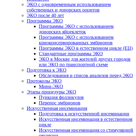
ЭКО с одновременным использованием
собственных и донорских ооцитов
ЭКО после 40 лет
Программы ЭКО
Программы ЭКО с использованием
донорских яйцеклеток
Программы ЭКО с использованием
криоконсервированных эмбрионов
Программы ЭКО в естественном цикле (ЕЦ)
Стандартные программы ЭКО
ЭКО в Москве для жителей других городов
или ЭКО по транспортной схеме
Подготовка к ЭКО
Обследования и список анализов перед ЭКО
Протоколы ЭКО
Мини-ЭКО
Этапы процедуры ЭКО
Пункция фолликулов
Перенос эмбрионов
Искусственная инсеминация
Подготовка к искусственной инсеминации
Искусственная инсеминация в естественном
цикле
Искусственная инсеминация со стимуляцией
овуляции