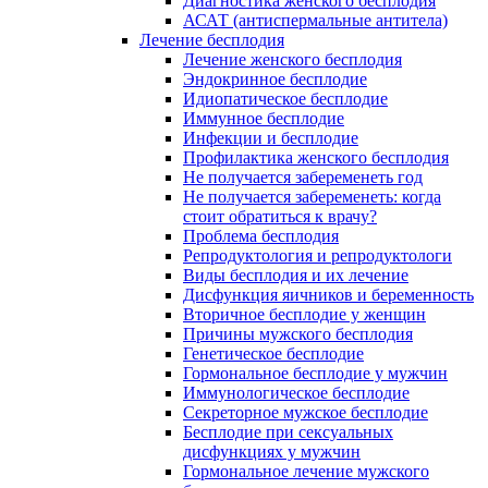
Диагностика женского бесплодия
АСАТ (антиспермальные антитела)
Лечение бесплодия
Лечение женского бесплодия
Эндокринное бесплодие
Идиопатическое бесплодие
Иммунное бесплодие
Инфекции и бесплодие
Профилактика женского бесплодия
Не получается забеременеть год
Не получается забеременеть: когда
стоит обратиться к врачу?
Проблема бесплодия
Репродуктология и репродуктологи
Виды бесплодия и их лечение
Дисфункция яичников и беременность
Вторичное бесплодие у женщин
Причины мужского бесплодия
Генетическое бесплодие
Гормональное бесплодие у мужчин
Иммунологическое бесплодие
Секреторное мужское бесплодие
Бесплодие при сексуальных
дисфункциях у мужчин
Гормональное лечение мужского