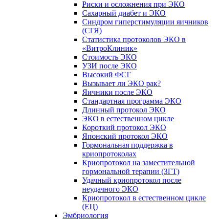
Риски и осложнения при ЭКО
Сахарный диабет и ЭКО
Синдром гиперстимуляции яичников
(СГЯ)
Статистика протоколов ЭКО в
«ВитроКлиник»
Стоимость ЭКО
УЗИ после ЭКО
Высокий ФСГ
Вызывает ли ЭКО рак?
Яичники после ЭКО
Стандартная программа ЭКО
Длинный протокол ЭКО
ЭКО в естественном цикле
Короткий протокол ЭКО
Японский протокол ЭКО
Гормональная поддержка в
криопротоколах
Криопротокол на заместительной
гормональной терапии (ЗГТ)
Удачный криопротокол после
неудачного ЭКО
Криопротокол в естественном цикле
(ЕЦ)
Эмбриология