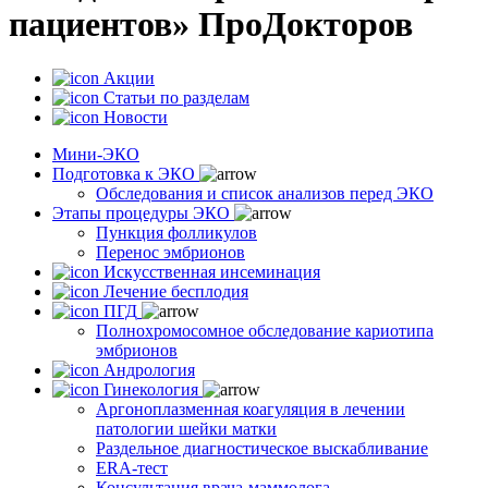
пациентов» ПроДокторов
Акции
Статьи по разделам
Новости
Мини-ЭКО
Подготовка к ЭКО
Обследования и список анализов перед ЭКО
Этапы процедуры ЭКО
Пункция фолликулов
Перенос эмбрионов
Искусственная инсеминация
Лечение бесплодия
ПГД
Полнохромосомное обследование кариотипа
эмбрионов
Андрология
Гинекология
Аргоноплазменная коагуляция в лечении
патологии шейки матки
Раздельное диагностическое выскабливание
ERA-тест
Консультация врача-маммолога