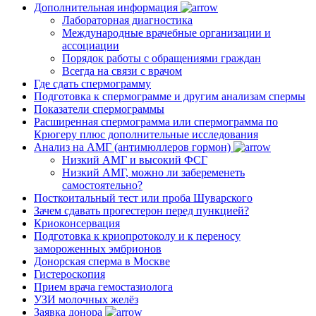
Дополнительная информация
Лабораторная диагностика
Международные врачебные организации и
ассоциации
Порядок работы с обращениями граждан
Всегда на связи с врачом
Где сдать спермограмму
Подготовка к спермограмме и другим анализам спермы
Показатели спермограммы
Расширенная спермограмма или спермограмма по
Крюгеру плюс дополнительные исследования
Анализ на АМГ (антимюллеров гормон)
Низкий АМГ и высокий ФСГ
Низкий АМГ, можно ли забеременеть
самостоятельно?
Посткоитальный тест или проба Шуварского
Зачем сдавать прогестерон перед пункцией?
Криоконсервация
Подготовка к криопротоколу и к переносу
замороженных эмбрионов
Донорская сперма в Москве
Гистероскопия
Прием врача гемостазиолога
УЗИ молочных желёз
Заявка донора