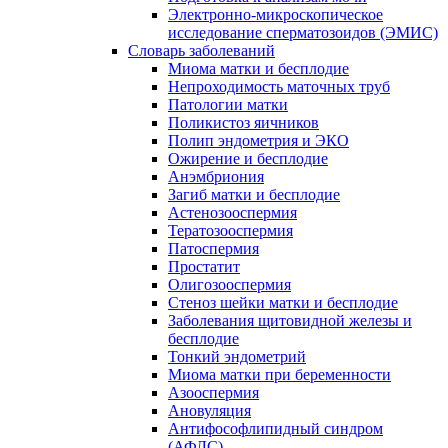
Электронно-микроскопическое
исследование сперматозоидов (ЭМИC)
Словарь заболеваний
Миома матки и бесплодие
Непроходимость маточных труб
Патологии матки
Поликистоз яичников
Полип эндометрия и ЭКО
Ожирение и бесплодие
Анэмбриония
Загиб матки и бесплодие
Астенозооспермия
Тератозооспермия
Патоспермия
Простатит
Олигозооспермия
Стеноз шейки матки и бесплодие
Заболевания щитовидной железы и
бесплодие
Тонкий эндометрий
Миома матки при беременности
Азооспермия
Ановуляция
Антифософлипидный синдром
(АФЛС)