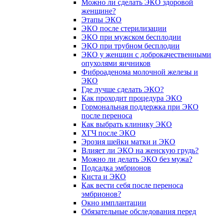
Можно ли сделать ЭКО здоровой
женщине?
Этапы ЭКО
ЭКО после стерилизации
ЭКО при мужском бесплодии
ЭКО при трубном бесплодии
ЭКО у женщин с доброкачественными
опухолями яичников
Фиброаденома молочной железы и
ЭКО
Где лучше сделать ЭКО?
Как проходит процедура ЭКО
Гормональная поддержка при ЭКО
после переноса
Как выбрать клинику ЭКО
ХГЧ после ЭКО
Эрозия шейки матки и ЭКО
Влияет ли ЭКО на женскую грудь?
Можно ли делать ЭКО без мужа?
Подсадка эмбрионов
Киста и ЭКО
Как вести себя после переноса
эмбрионов?
Окно имплантации
Обязательные обследования перед