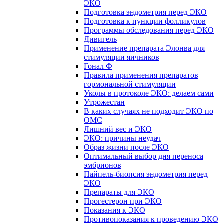
ЭКО
Подготовка эндометрия перед ЭКО
Подготовка к пункции фолликулов
Программы обследования перед ЭКО
Дивигель
Применение препарата Элонва для
стимуляции яичников
Гонал Ф
Правила применения препаратов
гормональной стимуляции
Уколы в протоколе ЭКО: делаем сами
Утрожестан
В каких случаях не подходит ЭКО по
ОМС
Лишний вес и ЭКО
ЭКО: причины неудач
Образ жизни после ЭКО
Оптимальный выбор дня переноса
эмбрионов
Пайпель-биопсия эндометрия перед
ЭКО
Препараты для ЭКО
Прогестерон при ЭКО
Показания к ЭКО
Противопоказания к проведению ЭКО