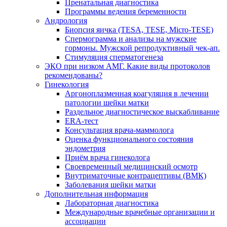
Пренатальная диагностика
Программы ведения беременности
Андрология
Биопсия яичка (TESA, TESE, Micro-TESE)
Спермограмма и анализы на мужские
гормоны. Мужской репродуктивный чек-ап.
Стимуляция сперматогенеза
ЭКО при низком АМГ. Какие виды протоколов
рекомендованы?
Гинекология
Аргоноплазменная коагуляция в лечении
патологии шейки матки
Раздельное диагностическое выскабливание
ERA-тест
Консультация врача-маммолога
Оценка функционального состояния
эндометрия
Приём врача гинеколога
Своевременный медицинский осмотр
Внутриматочные контрацептивы (ВМК)
Заболевания шейки матки
Дополнительная информация
Лабораторная диагностика
Международные врачебные организации и
ассоциации