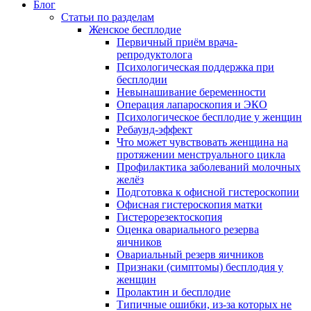
Блог
Статьи по разделам
Женское бесплодие
Первичный приём врача-
репродуктолога
Психологическая поддержка при
бесплодии
Невынашивание беременности
Операция лапароскопия и ЭКО
Психологическое бесплодие у женщин
Ребаунд-эффект
Что может чувствовать женщина на
протяжении менструального цикла
Профилактика заболеваний молочных
желёз
Подготовка к офисной гистероскопии
Офисная гистероскопия матки
Гистерорезектоскопия
Оценка овариального резерва
яичников
Овариальный резерв яичников
Признаки (симптомы) бесплодия у
женщин
Пролактин и бесплодие
Типичные ошибки, из-за которых не