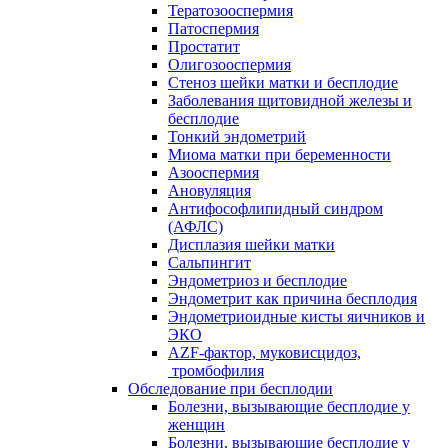
Тератозооспермия
Патоспермия
Простатит
Олигозооспермия
Стеноз шейки матки и бесплодие
Заболевания щитовидной железы и
бесплодие
Тонкий эндометрий
Миома матки при беременности
Азооспермия
Ановуляция
Антифософлипидный синдром
(АФЛС)
Дисплазия шейки матки
Сальпингит
Эндометриоз и бесплодие
Эндометрит как причина бесплодия
Эндометриоидные кисты яичников и
ЭКО
AZF-фактор, муковисцидоз,
тромбофилия
Обследование при бесплодии
Болезни, вызывающие бесплодие у
женщин
Болезни, вызывающие бесплодие у