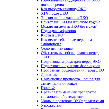
Гормональная поддержка при ЭКО
после переноса
Как выбрать клинику ЭКО
ХГЧ после ЭКО
Эрозия шейки матки и ЭКО
Влияет ли ЭКО на женскую грудь?
Можно ли делать ЭКО без мужа?
Подсадка эмбрионов
Киста и ЭКО
Как вести себя после переноса
эмбрионов?
Окно имплантации
Обязательные обследования перед
ЭКО
Подготовка эндометрия перед ЭКО
Подготовка к пункции фолликулов
Программы обследования перед ЭКО
Дивигель
Применение препарата Элонва для
стимуляции яичников
Гонал Ф
Правила применения препаратов
гормональной стимуляции
Уколы в протоколе ЭКО: делаем сами
Утрожестан