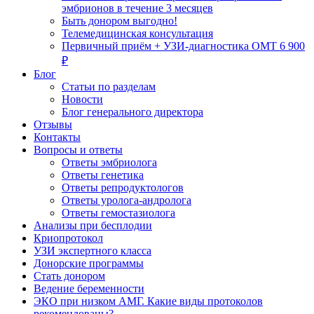
эмбрионов в течение 3 месяцев
Быть донором выгодно!
Телемедицинская консультация
Первичный приём + УЗИ-диагностика ОМТ 6 900
₽
Блог
Статьи по разделам
Новости
Блог генерального директора
Отзывы
Контакты
Вопросы и ответы
Ответы эмбриолога
Ответы генетика
Ответы репродуктологов
Ответы уролога-андролога
Ответы гемостазиолога
Анализы при бесплодии
Криопротокол
УЗИ экспертного класса
Донорские программы
Стать донором
Ведение беременности
ЭКО при низком АМГ. Какие виды протоколов
рекомендованы?