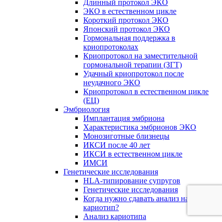
Длинный протокол ЭКО
ЭКО в естественном цикле
Короткий протокол ЭКО
Японский протокол ЭКО
Гормональная поддержка в
криопротоколах
Криопротокол на заместительной
гормональной терапии (ЗГТ)
Удачный криопротокол после
неудачного ЭКО
Криопротокол в естественном цикле
(ЕЦ)
Эмбриология
Имплантация эмбриона
Характеристика эмбрионов ЭКО
Монозиготные близнецы
ИКСИ после 40 лет
ИКСИ в естественном цикле
ИМСИ
Генетические исследования
HLA-типирование супругов
Генетические исследования
Когда нужно сдавать анализ на
кариотип?
Анализ кариотипа