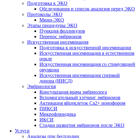
Подготовка к ЭКО
Обследования и список анализов перед ЭКО
Протоколы ЭКО
Мини-ЭКО
Этапы процедуры ЭКО
Пункция фолликулов
Перенос эмбрионов
Искусственная инсеминация
Подготовка к искусственной инсеминации
Искусственная инсеминация в естественном
цикле
Искусственная инсеминация со стимуляцией
овуляции
Искусственная инсеминация спермой
донора (ИИСД)
Эмбриология
Консультация врача эмбриолога
Вспомогательный хэтчинг эмбрионов
Активация яйцеклеток Са2+ ионофором
ПИКСИ
Микрофлюидика
ИКСИ
Стадии развития эмбрионов после ЭКО
Услуги
Анализы при бесплодии