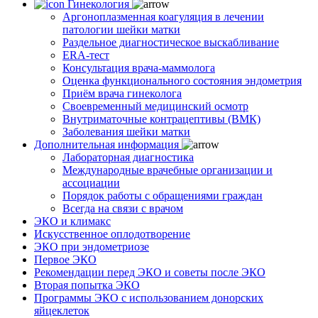
Гинекология
Аргоноплазменная коагуляция в лечении
патологии шейки матки
Раздельное диагностическое выскабливание
ERA-тест
Консультация врача-маммолога
Оценка функционального состояния эндометрия
Приём врача гинеколога
Своевременный медицинский осмотр
Внутриматочные контрацептивы (ВМК)
Заболевания шейки матки
Дополнительная информация
Лабораторная диагностика
Международные врачебные организации и
ассоциации
Порядок работы с обращениями граждан
Всегда на связи с врачом
ЭКО и климакс
Искусственное оплодотворение
ЭКО при эндометриозе
Первое ЭКО
Рекомендации перед ЭКО и советы после ЭКО
Вторая попытка ЭКО
Программы ЭКО с использованием донорских
яйцеклеток