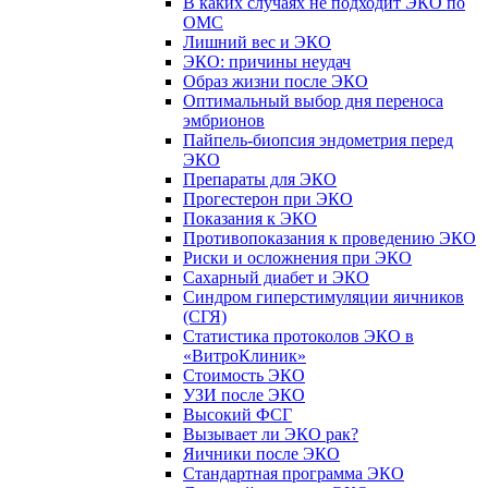
В каких случаях не подходит ЭКО по
ОМС
Лишний вес и ЭКО
ЭКО: причины неудач
Образ жизни после ЭКО
Оптимальный выбор дня переноса
эмбрионов
Пайпель-биопсия эндометрия перед
ЭКО
Препараты для ЭКО
Прогестерон при ЭКО
Показания к ЭКО
Противопоказания к проведению ЭКО
Риски и осложнения при ЭКО
Сахарный диабет и ЭКО
Синдром гиперстимуляции яичников
(СГЯ)
Статистика протоколов ЭКО в
«ВитроКлиник»
Стоимость ЭКО
УЗИ после ЭКО
Высокий ФСГ
Вызывает ли ЭКО рак?
Яичники после ЭКО
Стандартная программа ЭКО