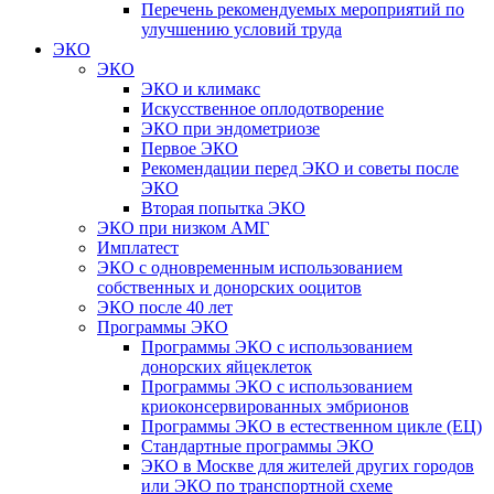
Перечень рекомендуемых мероприятий по
улучшению условий труда
ЭКО
ЭКО
ЭКО и климакс
Искусственное оплодотворение
ЭКО при эндометриозе
Первое ЭКО
Рекомендации перед ЭКО и советы после
ЭКО
Вторая попытка ЭКО
ЭКО при низком АМГ
Имплатест
ЭКО с одновременным использованием
собственных и донорских ооцитов
ЭКО после 40 лет
Программы ЭКО
Программы ЭКО с использованием
донорских яйцеклеток
Программы ЭКО с использованием
криоконсервированных эмбрионов
Программы ЭКО в естественном цикле (ЕЦ)
Стандартные программы ЭКО
ЭКО в Москве для жителей других городов
или ЭКО по транспортной схеме