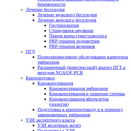
беременности
Лечение бесплодия
Лечение мужского бесплодия
Лечение женского бесплодия
Гистероскопия
Стимуляция овуляции
Прием врача гемостазиолога
PRP-терапия эндометрия
PRP-терапия яичников
ПГД
Полнохромосомное обследование кариотипа
эмбрионов
Расширенный (комплексный) анализ ПГТ-а
методом NGS/QF-PCR
Криопротокол
Криоконсервация
Криоконсервация эмбрионов
Криоконсервация и хранение спермы
Криоконсервация яйцеклеток
(ооцитов)
Подготовка к криопротоколу и к переносу
замороженных эмбрионов
УЗИ экспертного класса
УЗИ молочных желёз
Подготовка к УЗИ