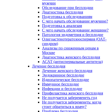
мужчин
Обследование при бесплодии
Диагностика бесплодия
Подготовка к обследованиям
С чего начать обследование мужчине?
Подготовка к анализам
С чего начать обследование женщине?
Патология эндометрия и бесплодие
Олигоастенотератозооспермия (ОАТ-
синдром)
Анализы по сниженным ценам в
Москве
Диагностика женского бесплодия
АСАТ (антиспермальные антитела)
Лечение бесплодия
Лечение женского бесплодия
Эндокринное бесплодие
Идиопатическое бесплодие
Иммунное бесплодие
Инфекции и бесплодие
Профилактика женского бесплодия
Не получается забеременеть год
Не получается забеременеть: когда
стоит обратиться к врачу?
Проблема бесплодия