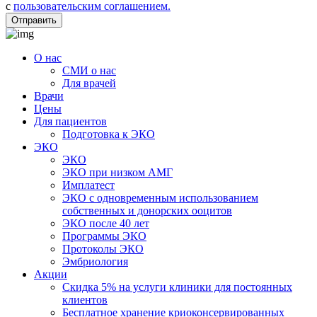
с
пользовательским соглашением.
Отправить
О нас
СМИ о нас
Для врачей
Врачи
Цены
Для пациентов
Подготовка к ЭКО
ЭКО
ЭКО
ЭКО при низком АМГ
Имплатест
ЭКО с одновременным использованием
собственных и донорских ооцитов
ЭКО после 40 лет
Программы ЭКО
Протоколы ЭКО
Эмбриология
Акции
Скидка 5% на услуги клиники для постоянных
клиентов
Бесплатное хранение криоконсервированных