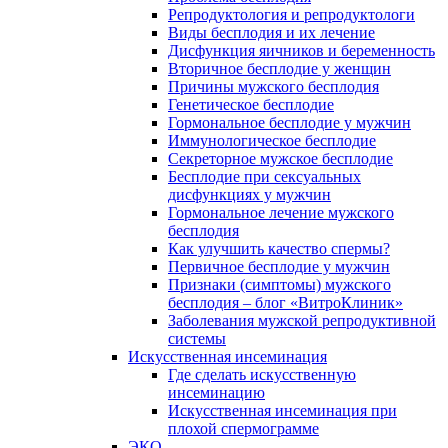
Репродуктология и репродуктологи
Виды бесплодия и их лечение
Дисфункция яичников и беременность
Вторичное бесплодие у женщин
Причины мужского бесплодия
Генетическое бесплодие
Гормональное бесплодие у мужчин
Иммунологическое бесплодие
Секреторное мужское бесплодие
Бесплодие при сексуальных
дисфункциях у мужчин
Гормональное лечение мужского
бесплодия
Как улучшить качество спермы?
Первичное бесплодие у мужчин
Признаки (симптомы) мужского
бесплодия – блог «ВитроКлиник»
Заболевания мужской репродуктивной
системы
Искусственная инсеминация
Где сделать искусственную
инсеминацию
Искусственная инсеминация при
плохой спермограмме
ЭКО