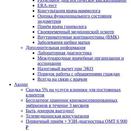
Раздельное диагностическое выскабливание
ERA-тест
Консультация врача-маммолога
Оценка функционального состояния
эндометрия
Приём врача гинеколога
Своевременный медицинский осмотр
Внутриматочные контрацептивы (ВМК)
Заболевания шейки матки
Дополнительная информация
Лабораторная диагностика
Международные врачебные организации и
ассоциации
Налоговый вычет при ЭКО
Порядок работы с обращениями граждан
Всегда на связи с врачом
Акции
Скидка 5% на услуги клиники для постоянных
клиентов
Бесплатное хранение криоконсервированных
эмбрионов в течение 3 месяцев
Быть донором выгодно!
Телемедицинская консультация
Первичный приём + УЗИ-диагностика ОМТ 6 900
₽