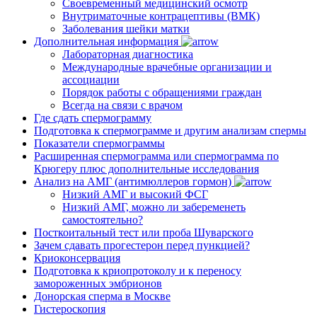
Своевременный медицинский осмотр
Внутриматочные контрацептивы (ВМК)
Заболевания шейки матки
Дополнительная информация
Лабораторная диагностика
Международные врачебные организации и
ассоциации
Порядок работы с обращениями граждан
Всегда на связи с врачом
Где сдать спермограмму
Подготовка к спермограмме и другим анализам спермы
Показатели спермограммы
Расширенная спермограмма или спермограмма по
Крюгеру плюс дополнительные исследования
Анализ на АМГ (антимюллеров гормон)
Низкий АМГ и высокий ФСГ
Низкий АМГ, можно ли забеременеть
самостоятельно?
Посткоитальный тест или проба Шуварского
Зачем сдавать прогестерон перед пункцией?
Криоконсервация
Подготовка к криопротоколу и к переносу
замороженных эмбрионов
Донорская сперма в Москве
Гистероскопия