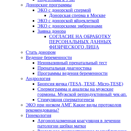
Донорские программы
ЭКО с донорской спермой
Донорская сперма в Москве
ЭКО с донорской яйцеклеткой
ЭКО с донорскими эмбрионами
Заявка донора
СОГЛАСИЕ НА ОБРАБОТКУ
ПЕРСОНАЛЬНЫХ ДАННЫХ
ФИЗИЧЕСКОГО ЛИЦА
Стать донором
Ведение беременности
Неинвазивный пренатальный тест
Пренатальная диагностика
Программы ведения беременности
Андрология
Биопсия яичка (TESA, TESE, Micro-TESE)
Спермограмма и анализы на мужские
гормоны. Мужской репродуктивный чек-ап.
Стимуляция сперматогенеза
ЭКО при низком АМГ. Какие виды протоколов
рекомендованы?
Гинекология
Аргоноплазменная коагуляция в лечении
патологии шейки матки