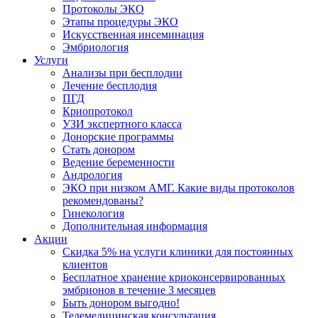
Протоколы ЭКО
Этапы процедуры ЭКО
Искусственная инсеминация
Эмбриология
Услуги
Анализы при бесплодии
Лечение бесплодия
ПГД
Криопротокол
УЗИ экспертного класса
Донорские программы
Стать донором
Ведение беременности
Андрология
ЭКО при низком АМГ. Какие виды протоколов
рекомендованы?
Гинекология
Дополнительная информация
Акции
Скидка 5% на услуги клиники для постоянных
клиентов
Бесплатное хранение криоконсервированных
эмбрионов в течение 3 месяцев
Быть донором выгодно!
Телемедицинская консультация