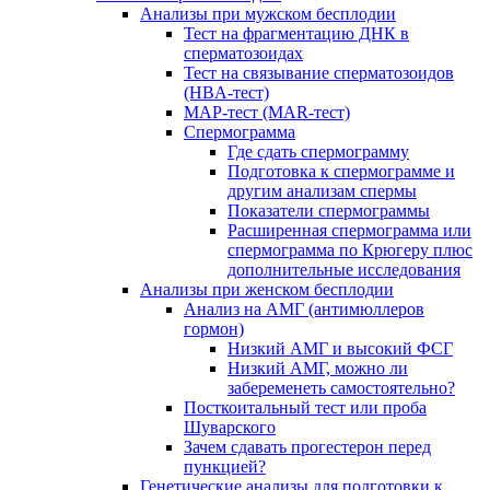
Анализы при мужском бесплодии
Тест на фрагментацию ДНК в
сперматозоидах
Тест на связывание сперматозоидов
(HBA-тест)
МАР-тест (MAR-тест)
Спермограмма
Где сдать спермограмму
Подготовка к спермограмме и
другим анализам спермы
Показатели спермограммы
Расширенная спермограмма или
спермограмма по Крюгеру плюс
дополнительные исследования
Анализы при женском бесплодии
Анализ на АМГ (антимюллеров
гормон)
Низкий АМГ и высокий ФСГ
Низкий АМГ, можно ли
забеременеть самостоятельно?
Посткоитальный тест или проба
Шуварского
Зачем сдавать прогестерон перед
пункцией?
Генетические анализы для подготовки к