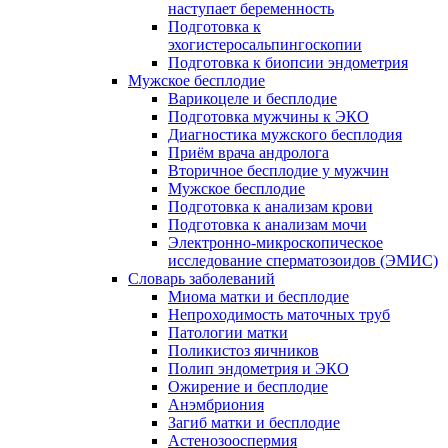
наступает беременность
Подготовка к
эхогистеросальпингоскопии
Подготовка к биопсии эндометрия
Мужское бесплодие
Варикоцеле и бесплодие
Подготовка мужчины к ЭКО
Диагностика мужского бесплодия
Приём врача андролога
Вторичное бесплодие у мужчин
Мужское бесплодие
Подготовка к анализам крови
Подготовка к анализам мочи
Электронно-микроскопическое
исследование сперматозоидов (ЭМИC)
Словарь заболеваний
Миома матки и бесплодие
Непроходимость маточных труб
Патологии матки
Поликистоз яичников
Полип эндометрия и ЭКО
Ожирение и бесплодие
Анэмбриония
Загиб матки и бесплодие
Астенозооспермия