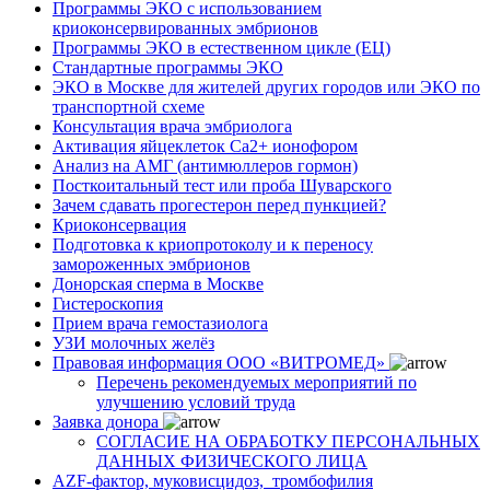
Программы ЭКО с использованием
криоконсервированных эмбрионов
Программы ЭКО в естественном цикле (ЕЦ)
Стандартные программы ЭКО
ЭКО в Москве для жителей других городов или ЭКО по
транспортной схеме
Консультация врача эмбриолога
Активация яйцеклеток Са2+ ионофором
Анализ на АМГ (антимюллеров гормон)
Посткоитальный тест или проба Шуварского
Зачем сдавать прогестерон перед пункцией?
Криоконсервация
Подготовка к криопротоколу и к переносу
замороженных эмбрионов
Донорская сперма в Москве
Гистероскопия
Прием врача гемостазиолога
УЗИ молочных желёз
Правовая информация ООО «ВИТРОМЕД»
Перечень рекомендуемых мероприятий по
улучшению условий труда
Заявка донора
СОГЛАСИЕ НА ОБРАБОТКУ ПЕРСОНАЛЬНЫХ
ДАННЫХ ФИЗИЧЕСКОГО ЛИЦА
AZF-фактор, муковисцидоз, тромбофилия