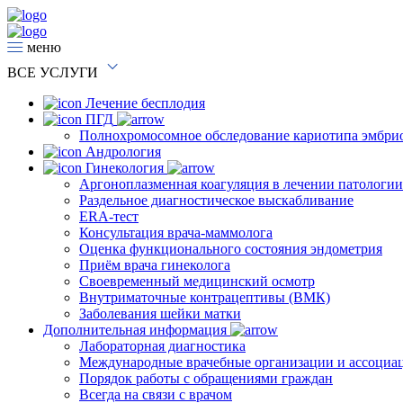
меню
ВСЕ
УСЛУГИ
Лечение бесплодия
ПГД
Полнохромосомное обследование кариотипа эмбри
Андрология
Гинекология
Аргоноплазменная коагуляция в лечении патологи
Раздельное диагностическое выскабливание
ERA-тест
Консультация врача-маммолога
Оценка функционального состояния эндометрия
Приём врача гинеколога
Своевременный медицинский осмотр
Внутриматочные контрацептивы (ВМК)
Заболевания шейки матки
Дополнительная информация
Лабораторная диагностика
Международные врачебные организации и ассоциа
Порядок работы с обращениями граждан
Всегда на связи с врачом