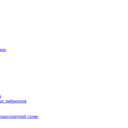
ции
к
ых эмбрионов
транспортной схеме