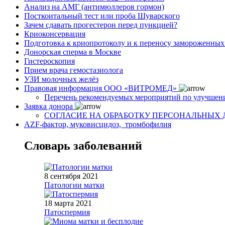
Анализ на АМГ (антимюллеров гормон)
Посткоитальный тест или проба Шуварского
Зачем сдавать прогестерон перед пункцией?
Криоконсервация
Подготовка к криопротоколу и к переносу замороженны
Донорская сперма в Москве
Гистероскопия
Прием врача гемостазиолога
УЗИ молочных желёз
Правовая информация ООО «ВИТРОМЕД»
Перечень рекомендуемых мероприятий по улучшен
Заявка донора
СОГЛАСИЕ НА ОБРАБОТКУ ПЕРСОНАЛЬНЫХ
AZF-фактор, муковисцидоз, тромбофилия
Словарь заболеваний
8 сентября 2021
Патологии матки
18 марта 2021
Патоспермия