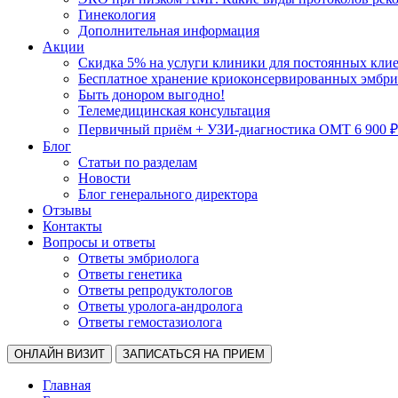
Гинекология
Дополнительная информация
Акции
Скидка 5% на услуги клиники для постоянных кли
Бесплатное хранение криоконсервированных эмбрио
Быть донором выгодно!
Телемедицинская консультация
Первичный приём + УЗИ-диагностика ОМТ 6 900 ₽
Блог
Статьи по разделам
Новости
Блог генерального директора
Отзывы
Контакты
Вопросы и ответы
Ответы эмбриолога
Ответы генетика
Ответы репродуктологов
Ответы уролога-андролога
Ответы гемостазиолога
ОНЛАЙН ВИЗИТ
ЗАПИСАТЬСЯ НА ПРИЕМ
Главная