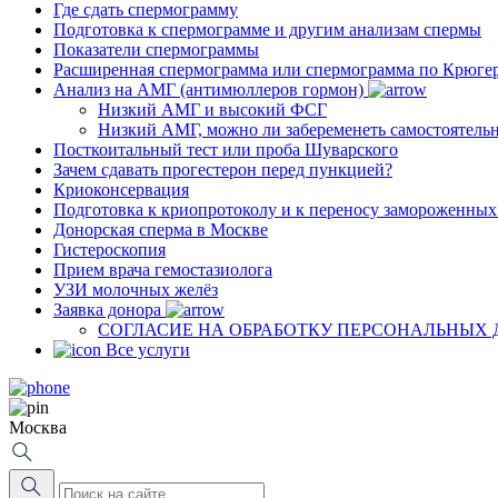
Где сдать спермограмму
Подготовка к спермограмме и другим анализам спермы
Показатели спермограммы
Расширенная спермограмма или спермограмма по Крюге
Анализ на АМГ (антимюллеров гормон)
Низкий АМГ и высокий ФСГ
Низкий АМГ, можно ли забеременеть самостоятель
Посткоитальный тест или проба Шуварского
Зачем сдавать прогестерон перед пункцией?
Криоконсервация
Подготовка к криопротоколу и к переносу замороженны
Донорская сперма в Москве
Гистероскопия
Прием врача гемостазиолога
УЗИ молочных желёз
Заявка донора
СОГЛАСИЕ НА ОБРАБОТКУ ПЕРСОНАЛЬНЫХ
Все услуги
Москва