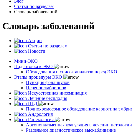
Блог
Статьи по разделам
Словарь заболеваний
Словарь заболеваний
Акции
Статьи по разделам
Новости
Мини-ЭКО
Подготовка к ЭКО
Обследования и список анализов перед ЭКО
Этапы процедуры ЭКО
Пункция фолликулов
Перенос эмбрионов
Искусственная инсеминация
Лечение бесплодия
ПГД
Полнохромосомное обследование кариотипа эмбри
Андрология
Гинекология
Аргоноплазменная коагуляция в лечении патологи
Раздельное диагностическое выскабливание