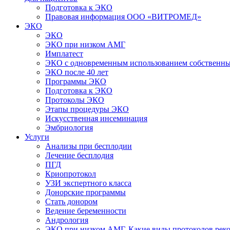
Подготовка к ЭКО
Правовая информация ООО «ВИТРОМЕД»
ЭКО
ЭКО
ЭКО при низком АМГ
Имплатест
ЭКО с одновременным использованием собственны
ЭКО после 40 лет
Программы ЭКО
Подготовка к ЭКО
Протоколы ЭКО
Этапы процедуры ЭКО
Искусственная инсеминация
Эмбриология
Услуги
Анализы при бесплодии
Лечение бесплодия
ПГД
Криопротокол
УЗИ экспертного класса
Донорские программы
Стать донором
Ведение беременности
Андрология
ЭКО при низком АМГ. Какие виды протоколов рек