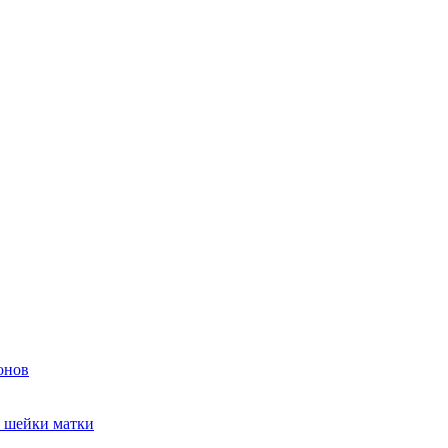
онов
и шейки матки