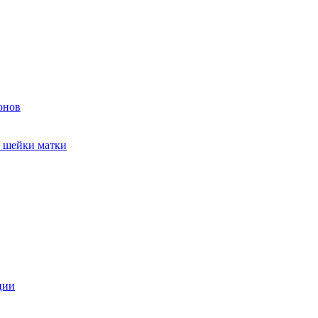
онов
и шейки матки
ции