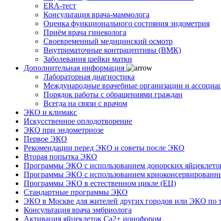
ERA-тест
Консультация врача-маммолога
Оценка функционального состояния эндометрия
Приём врача гинеколога
Своевременный медицинский осмотр
Внутриматочные контрацептивы (ВМК)
Заболевания шейки матки
Дополнительная информация
Лабораторная диагностика
Международные врачебные организации и ассоциа
Порядок работы с обращениями граждан
Всегда на связи с врачом
ЭКО и климакс
Искусственное оплодотворение
ЭКО при эндометриозе
Первое ЭКО
Рекомендации перед ЭКО и советы после ЭКО
Вторая попытка ЭКО
Программы ЭКО с использованием донорских яйцеклето
Программы ЭКО с использованием криоконсервированн
Программы ЭКО в естественном цикле (ЕЦ)
Стандартные программы ЭКО
ЭКО в Москве для жителей других городов или ЭКО по 
Консультация врача эмбриолога
Активация яйцеклеток Са2+ ионофором