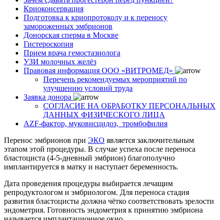
Криоконсервация
Подготовка к криопротоколу и к переносу
замороженных эмбрионов
Донорская сперма в Москве
Гистероскопия
Прием врача гемостазиолога
УЗИ молочных желёз
Правовая информация ООО «ВИТРОМЕД»
Перечень рекомендуемых мероприятий по
улучшению условий труда
Заявка донора
СОГЛАСИЕ НА ОБРАБОТКУ ПЕРСОНАЛЬНЫХ
ДАННЫХ ФИЗИЧЕСКОГО ЛИЦА
AZF-фактор, муковисцидоз, тромбофилия
Перенос эмбрионов при
ЭКО
является заключительным
этапом этой процедуры. В случае успеха после переноса
бластоциста (4-5-дневный эмбрион) благополучно
имплантируется в матку и наступает беременность.
Дата проведения процедуры выбирается лечащим
репродуктологом и эмбриологом. Для переноса стадия
развития бластоцисты должна чётко соответствовать зрелости
эндометрия. Готовность эндометрия к принятию эмбриона
называется имплантационное окно.