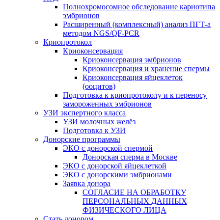
Полнохромосомное обследование кариотипа
эмбрионов
Расширенный (комплексный) анализ ПГТ-а
методом NGS/QF-PCR
Криопротокол
Криоконсервация
Криоконсервация эмбрионов
Криоконсервация и хранение спермы
Криоконсервация яйцеклеток
(ооцитов)
Подготовка к криопротоколу и к переносу
замороженных эмбрионов
УЗИ экспертного класса
УЗИ молочных желёз
Подготовка к УЗИ
Донорские программы
ЭКО с донорской спермой
Донорская сперма в Москве
ЭКО с донорской яйцеклеткой
ЭКО с донорскими эмбрионами
Заявка донора
СОГЛАСИЕ НА ОБРАБОТКУ
ПЕРСОНАЛЬНЫХ ДАННЫХ
ФИЗИЧЕСКОГО ЛИЦА
Стать донором