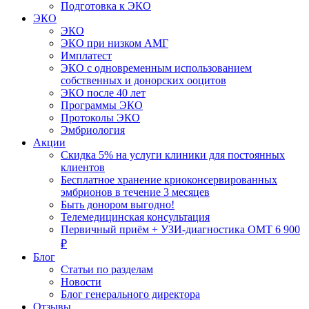
Подготовка к ЭКО
ЭКО
ЭКО
ЭКО при низком АМГ
Имплатест
ЭКО с одновременным использованием
собственных и донорских ооцитов
ЭКО после 40 лет
Программы ЭКО
Протоколы ЭКО
Эмбриология
Акции
Скидка 5% на услуги клиники для постоянных
клиентов
Бесплатное хранение криоконсервированных
эмбрионов в течение 3 месяцев
Быть донором выгодно!
Телемедицинская консультация
Первичный приём + УЗИ-диагностика ОМТ 6 900
₽
Блог
Статьи по разделам
Новости
Блог генерального директора
Отзывы