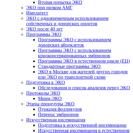
Вторая попытка ЭКО
ЭКО при низком АМГ
Имплатест
ЭКО с одновременным использованием
собственных и донорских ооцитов
ЭКО после 40 лет
Программы ЭКО
Программы ЭКО с использованием
донорских яйцеклеток
Программы ЭКО с использованием
криоконсервированных эмбрионов
Программы ЭКО в естественном цикле (ЕЦ)
Стандартные программы ЭКО
ЭКО в Москве для жителей других городов
или ЭКО по транспортной схеме
Подготовка к ЭКО
Обследования и список анализов перед ЭКО
Протоколы ЭКО
Мини-ЭКО
Этапы процедуры ЭКО
Пункция фолликулов
Перенос эмбрионов
Искусственная инсеминация
Подготовка к искусственной инсеминации
Искусственная инсеминация в естественном