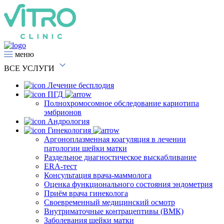
меню
ВСЕ
УСЛУГИ
Лечение бесплодия
ПГД
Полнохромосомное обследование кариотипа
эмбрионов
Андрология
Гинекология
Аргоноплазменная коагуляция в лечении
патологии шейки матки
Раздельное диагностическое выскабливание
ERA-тест
Консультация врача-маммолога
Оценка функционального состояния эндометрия
Приём врача гинеколога
Своевременный медицинский осмотр
Внутриматочные контрацептивы (ВМК)
Заболевания шейки матки