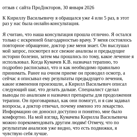
отзыв с сайта ПроДокторов, 30 января 2026
К Кириллу Васильевичу я обращался уже 4 или 5 раз, в этот
раз у нас была онлайн-консультация.
Я считаю, что наша консультация прошла отлично. Я остался
только с искренней благодарностью врачу. У меня состоялось
повторное обращение, доктор уже меня знает. Он выслушал
мой запрос, посмотрел все свежие анализы и предыдущие
истории болезни, затем мы прошлись по тому, какое лечение я
использовал. Когда Кумачев К.В. назначал терапию, то
подробно расписывал, что и как необходимо правильно
принимать. Ранее на очном приеме он проводил осмотр, а
сейчас я описывал ему результаты предыдущего лечения,
какие изменения произошли, а Кирилл Васильевич описал
следующий шаг, что делать дальше. Специалист сделал
выводы по анализам и назначил препараты для продолжения
терапии. Он проговаривал, как они помогут, и я сам задавал
вопросы, а доктор отвечал, почему именно это лекарство.
Информацию он доносил доступно и понятно, мне было
комфортно. На мой взгляд, Кумачева Кирилла Васильевича
можно порекомендовать другим людям! Отмечу, что по
результатам анализов уже видно, что есть подвижки, я
чувствую себя лучше.