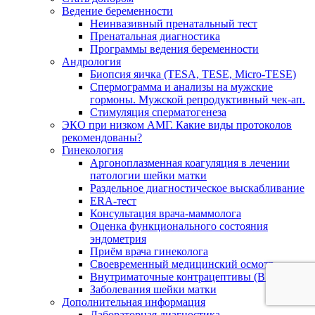
Ведение беременности
Неинвазивный пренатальный тест
Пренатальная диагностика
Программы ведения беременности
Андрология
Биопсия яичка (TESA, TESE, Micro-TESE)
Спермограмма и анализы на мужские
гормоны. Мужской репродуктивный чек-ап.
Стимуляция сперматогенеза
ЭКО при низком АМГ. Какие виды протоколов
рекомендованы?
Гинекология
Аргоноплазменная коагуляция в лечении
патологии шейки матки
Раздельное диагностическое выскабливание
ERA-тест
Консультация врача-маммолога
Оценка функционального состояния
эндометрия
Приём врача гинеколога
Своевременный медицинский осмотр
Внутриматочные контрацептивы (ВМК)
Заболевания шейки матки
Дополнительная информация
Лабораторная диагностика