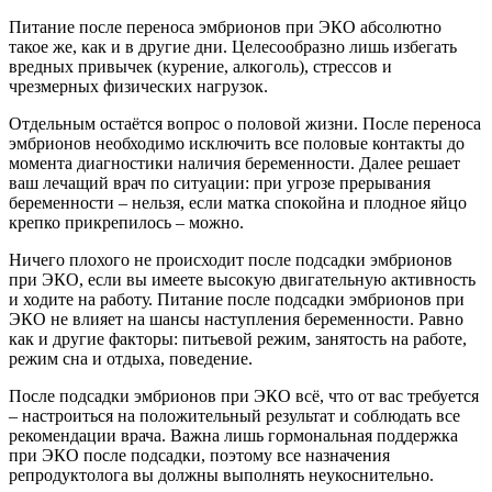
Питание после переноса эмбрионов при ЭКО абсолютно
такое же, как и в другие дни. Целесообразно лишь избегать
вредных привычек (курение, алкоголь), стрессов и
чрезмерных физических нагрузок.
Отдельным остаётся вопрос о половой жизни. После переноса
эмбрионов необходимо исключить все половые контакты до
момента диагностики наличия беременности. Далее решает
ваш лечащий врач по ситуации: при угрозе прерывания
беременности – нельзя, если матка спокойна и плодное яйцо
крепко прикрепилось – можно.
Ничего плохого не происходит после подсадки эмбрионов
при ЭКО, если вы имеете высокую двигательную активность
и ходите на работу. Питание после подсадки эмбрионов при
ЭКО не влияет на шансы наступления беременности. Равно
как и другие факторы: питьевой режим, занятость на работе,
режим сна и отдыха, поведение.
После подсадки эмбрионов при ЭКО всё, что от вас требуется
– настроиться на положительный результат и соблюдать все
рекомендации врача. Важна лишь гормональная поддержка
при ЭКО после подсадки, поэтому все назначения
репродуктолога вы должны выполнять неукоснительно.