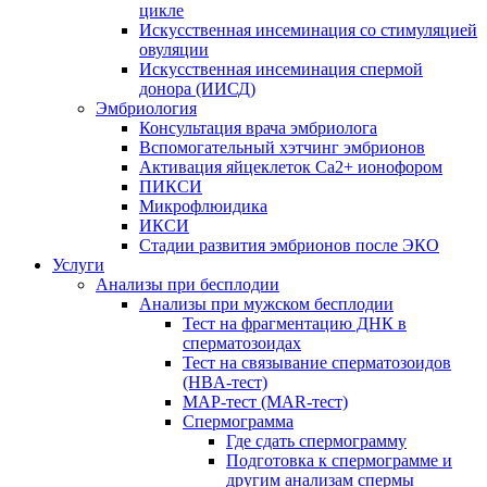
цикле
Искусственная инсеминация со стимуляцией
овуляции
Искусственная инсеминация спермой
донора (ИИСД)
Эмбриология
Консультация врача эмбриолога
Вспомогательный хэтчинг эмбрионов
Активация яйцеклеток Са2+ ионофором
ПИКСИ
Микрофлюидика
ИКСИ
Стадии развития эмбрионов после ЭКО
Услуги
Анализы при бесплодии
Анализы при мужском бесплодии
Тест на фрагментацию ДНК в
сперматозоидах
Тест на связывание сперматозоидов
(HBA-тест)
МАР-тест (MAR-тест)
Спермограмма
Где сдать спермограмму
Подготовка к спермограмме и
другим анализам спермы