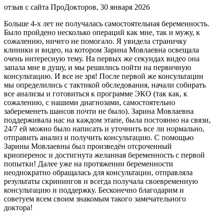
отзыв с сайта ПроДокторов, 30 января 2026
Больше 4-х лет не получалась самостоятельная беременность.
Было пройдено несколько операций как мне, так и мужу, к
сожалению, ничего не помогало. Я увидела страничку
клиники и видео, на котором Зарина Мовлаевна освещала
очень интересную тему. На первых же секундах видео она
запала мне в душу, и мы решились пойти на первичную
консультацию. И все не зря! После первой же консультации
мы определились с тактикой обследования, начали собирать
все анализы и готовиться к программе ЭКО (так как, к
сожалению, с нашими диагнозами, самостоятельно
забеременеть шансов почти не было). Зарина Мовлаевна
поддерживала нас на каждом этапе, была постоянно на связи,
24/7 ей можно было написать и уточнить все ли нормально,
отправить анализ и получить консультацию. С помощью
Зарины Мовлаевны был произведён отсроченный
криоперенос и достигнута желанная беременность с первой
попытки! Далее уже на протяжении беременности
неоднократно обращалась для консультации, отправляла
результаты скринингов и всегда получала своевременную
консультацию и поддержку. Бесконечно благодарим и
советуем всем своим знакомым такого замечательного
доктора!