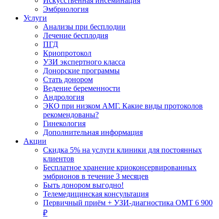
Искусственная инсеминация
Эмбриология
Услуги
Анализы при бесплодии
Лечение бесплодия
ПГД
Криопротокол
УЗИ экспертного класса
Донорские программы
Стать донором
Ведение беременности
Андрология
ЭКО при низком АМГ. Какие виды протоколов
рекомендованы?
Гинекология
Дополнительная информация
Акции
Скидка 5% на услуги клиники для постоянных
клиентов
Бесплатное хранение криоконсервированных
эмбрионов в течение 3 месяцев
Быть донором выгодно!
Телемедицинская консультация
Первичный приём + УЗИ-диагностика ОМТ 6 900
₽