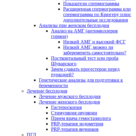
Показатели спермограммы
Расширенная спермограмма или
спермограмма по Крюгеру плюс
дополнительные исследования
Анализы при женском бесплодии
Анализ на АМГ (антимюллеров
гормон)
Низкий АМГ и высокий ФСГ
Низкий АМГ, можно ли
забеременеть самостоятельно?
Посткоитальный тест или проба
Шуварского
Зачем сдавать прогестерон перед
пункцией?
Генетические анализы для подготовки к
беременности
Лечение бесплодия
Лечение мужского бесплодия
Лечение женского бесплодия
Гистероскопия
Стимуляция овуляции
Прием врача гемостазиолога
PRP-терапия эндометрия
PRP-терапия яичников
ПГД