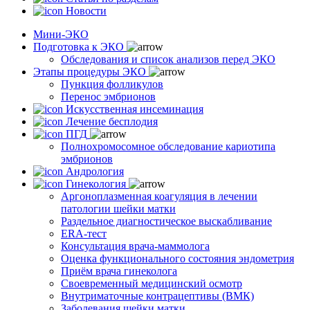
Новости
Мини-ЭКО
Подготовка к ЭКО
Обследования и список анализов перед ЭКО
Этапы процедуры ЭКО
Пункция фолликулов
Перенос эмбрионов
Искусственная инсеминация
Лечение бесплодия
ПГД
Полнохромосомное обследование кариотипа
эмбрионов
Андрология
Гинекология
Аргоноплазменная коагуляция в лечении
патологии шейки матки
Раздельное диагностическое выскабливание
ERA-тест
Консультация врача-маммолога
Оценка функционального состояния эндометрия
Приём врача гинеколога
Своевременный медицинский осмотр
Внутриматочные контрацептивы (ВМК)
Заболевания шейки матки