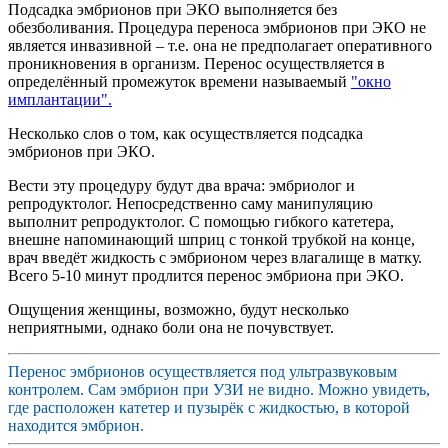
Подсадка эмбрионов при ЭКО выполняется без
обезболивания. Процедура переноса эмбрионов при ЭКО не
является инвазивной – т.е. она не предполагает оперативного
проникновения в организм. Перенос осуществляется в
определённый промежуток времени называемый
"окно
имплантации".
Несколько слов о том, как осуществляется подсадка
эмбрионов при ЭКО.
Вести эту процедуру будут два врача: эмбриолог и
репродуктолог. Непосредственно саму манипуляцию
выполнит репродуктолог. С помощью гибкого катетера,
внешне напоминающий шприц с тонкой трубкой на конце,
врач введёт жидкость с эмбрионом через влагалище в матку.
Всего 5-10 минут продлится перенос эмбриона при ЭКО.
Ощущения женщины, возможно, будут несколько
неприятными, однако боли она не почувствует.
Перенос эмбрионов осуществляется под ультразвуковым
контролем. Сам эмбрион при УЗИ не видно. Можно увидеть,
где расположен катетер и пузырёк с жидкостью, в которой
находится эмбрион.