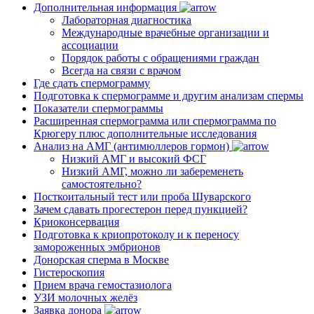
Дополнительная информация
Лабораторная диагностика
Международные врачебные организации и
ассоциации
Порядок работы с обращениями граждан
Всегда на связи с врачом
Где сдать спермограмму
Подготовка к спермограмме и другим анализам спермы
Показатели спермограммы
Расширенная спермограмма или спермограмма по
Крюгеру плюс дополнительные исследования
Анализ на АМГ (антимюллеров гормон)
Низкий АМГ и высокий ФСГ
Низкий АМГ, можно ли забеременеть
самостоятельно?
Посткоитальный тест или проба Шуварского
Зачем сдавать прогестерон перед пункцией?
Криоконсервация
Подготовка к криопротоколу и к переносу
замороженных эмбрионов
Донорская сперма в Москве
Гистероскопия
Прием врача гемостазиолога
УЗИ молочных желёз
Заявка донора