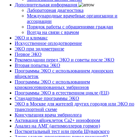
Дополнительная информация
Лабораторная диагностика
Международные врачебные организации и
ассоциации
Порядок работы с обращениями граждан
Всегда на связи с врачом
ЭКО и климакс
Искусственное оплодотворение
ЭКО при эндометриозе
Первое ЭКО
Рекомендации перед ЭКО и советы после ЭКО
Вторая попытка ЭКО
Программы ЭКО с использованием донорских
яйцеклеток
Программы ЭКО с использованием
криоконсервированных эмбрионов
Программы ЭКО в естественном цикле (ЕЦ)
Стандартные программы ЭКО
ЭКО в Москве для жителей других городов или ЭКО по
транспортной схеме
Консультация врача эмбриолога
Активация яйцеклеток Са2+ ионофором
Анализ на АМГ (антимюллеров гормон)
Посткоитальный тест или проба Шуварского
Зачем сдавать прогестерон перед пункцией?