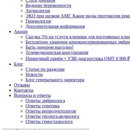
Стать донором
Ведение беременности
Андрология
ЭКО при низком АМГ. Какие виды протоколов рек
Гинекология
Дополнительная информация
Акции
Скидка 5% на услуги клиники для постоянных кли
Бесплатное хранение криоконсервированных эмбрио
Быть донором выгодно!
Телемедицинская консультация
Первичный приём + УЗИ-диагностика ОМТ 6 900 ₽
Блог
Статьи по разделам
Новости
Блог генерального директора
Отзывы
Контакты
Вопросы и ответы
Ответы эмбриолога
Ответы генетика
Ответы репродуктологов
Ответы уролога-андролога
Ответы гемостазиолога