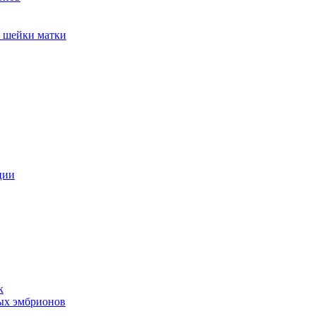
и шейки матки
ции
к
ых эмбрионов