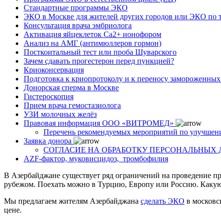
Стандартные программы ЭКО
ЭКО в Москве для жителей других городов или ЭКО по 
Консультация врача эмбриолога
Активация яйцеклеток Са2+ ионофором
Анализ на АМГ (антимюллеров гормон)
Посткоитальный тест или проба Шуварского
Зачем сдавать прогестерон перед пункцией?
Криоконсервация
Подготовка к криопротоколу и к переносу замороженны
Донорская сперма в Москве
Гистероскопия
Прием врача гемостазиолога
УЗИ молочных желёз
Правовая информация ООО «ВИТРОМЕД»
Перечень рекомендуемых мероприятий по улучшен
Заявка донора
СОГЛАСИЕ НА ОБРАБОТКУ ПЕРСОНАЛЬНЫХ
AZF-фактор, муковисцидоз, тромбофилия
В Азербайджане существует ряд ограничений на проведение 
рубежом. Поехать можно в Турцию, Европу или Россию. Какую
Мы предлагаем жителям Азербайджана
сделать ЭКО
в московс
цене.