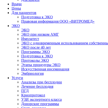
Врачи
Цены
Для пациентов
Подготовка к ЭКО
Правовая информация ООО «ВИТРОМЕД»
ЭКО
ЭКО
ЭКО при низком АМГ
Имплатест
ЭКО с одновременным использованием собственны
ЭКО после 40 лет
Программы ЭКО
Подготовка к ЭКО
Протоколы ЭКО
Этапы процедуры ЭКО
Искусственная инсеминация
Эмбриология
Услуги
Анализы при бесплодии
Лечение бесплодия
ПГД
Криопротокол
УЗИ экспертного класса
Донорские программы