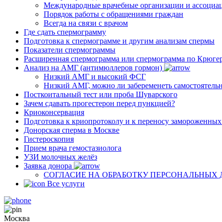
Международные врачебные организации и ассоциа
Порядок работы с обращениями граждан
Всегда на связи с врачом
Где сдать спермограмму
Подготовка к спермограмме и другим анализам спермы
Показатели спермограммы
Расширенная спермограмма или спермограмма по Крюге
Анализ на АМГ (антимюллеров гормон)
Низкий АМГ и высокий ФСГ
Низкий АМГ, можно ли забеременеть самостоятель
Посткоитальный тест или проба Шуварского
Зачем сдавать прогестерон перед пункцией?
Криоконсервация
Подготовка к криопротоколу и к переносу замороженны
Донорская сперма в Москве
Гистероскопия
Прием врача гемостазиолога
УЗИ молочных желёз
Заявка донора
СОГЛАСИЕ НА ОБРАБОТКУ ПЕРСОНАЛЬНЫХ
Все услуги
Москва