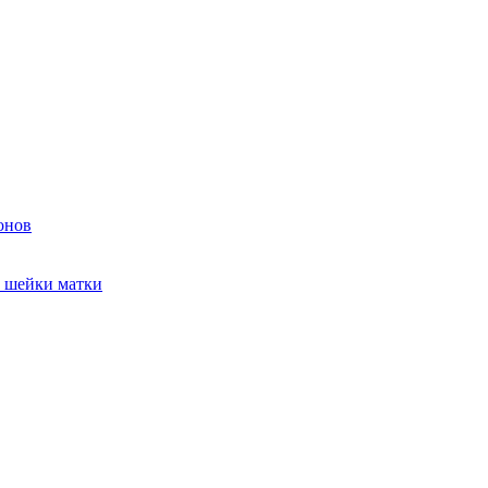
онов
и шейки матки