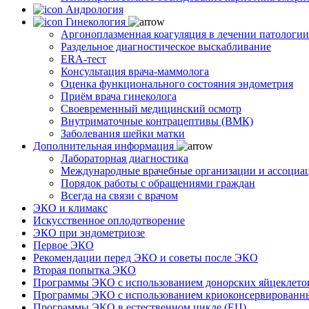
Андрология
Гинекология
Аргоноплазменная коагуляция в лечении патологи
Раздельное диагностическое выскабливание
ERA-тест
Консультация врача-маммолога
Оценка функционального состояния эндометрия
Приём врача гинеколога
Своевременный медицинский осмотр
Внутриматочные контрацептивы (ВМК)
Заболевания шейки матки
Дополнительная информация
Лабораторная диагностика
Международные врачебные организации и ассоциа
Порядок работы с обращениями граждан
Всегда на связи с врачом
ЭКО и климакс
Искусственное оплодотворение
ЭКО при эндометриозе
Первое ЭКО
Рекомендации перед ЭКО и советы после ЭКО
Вторая попытка ЭКО
Программы ЭКО с использованием донорских яйцеклето
Программы ЭКО с использованием криоконсервированн
Программы ЭКО в естественном цикле (ЕЦ)