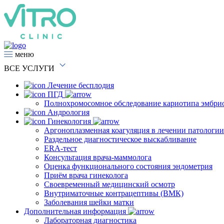
меню
ВСЕ
УСЛУГИ
Лечение бесплодия
ПГД
Полнохромосомное обследование кариотипа эмбри
Андрология
Гинекология
Аргоноплазменная коагуляция в лечении патологи
Раздельное диагностическое выскабливание
ERA-тест
Консультация врача-маммолога
Оценка функционального состояния эндометрия
Приём врача гинеколога
Своевременный медицинский осмотр
Внутриматочные контрацептивы (ВМК)
Заболевания шейки матки
Дополнительная информация
Лабораторная диагностика