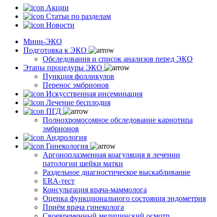
Акции
Статьи по разделам
Новости
Мини-ЭКО
Подготовка к ЭКО
Обследования и список анализов перед ЭКО
Этапы процедуры ЭКО
Пункция фолликулов
Перенос эмбрионов
Искусственная инсеминация
Лечение бесплодия
ПГД
Полнохромосомное обследование кариотипа
эмбрионов
Андрология
Гинекология
Аргоноплазменная коагуляция в лечении
патологии шейки матки
Раздельное диагностическое выскабливание
ERA-тест
Консультация врача-маммолога
Оценка функционального состояния эндометрия
Приём врача гинеколога
Своевременный медицинский осмотр