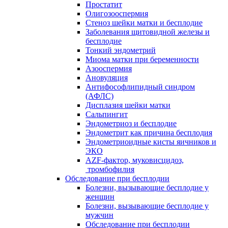
Простатит
Олигозооспермия
Стеноз шейки матки и бесплодие
Заболевания щитовидной железы и
бесплодие
Тонкий эндометрий
Миома матки при беременности
Азооспермия
Ановуляция
Антифософлипидный синдром
(АФЛС)
Дисплазия шейки матки
Сальпингит
Эндометриоз и бесплодие
Эндометрит как причина бесплодия
Эндометриоидные кисты яичников и
ЭКО
AZF-фактор, муковисцидоз,
тромбофилия
Обследование при бесплодии
Болезни, вызывающие бесплодие у
женщин
Болезни, вызывающие бесплодие у
мужчин
Обследование при бесплодии