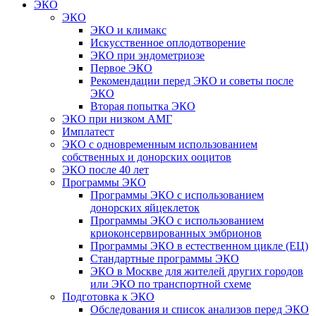
ЭКО
ЭКО
ЭКО и климакс
Искусственное оплодотворение
ЭКО при эндометриозе
Первое ЭКО
Рекомендации перед ЭКО и советы после
ЭКО
Вторая попытка ЭКО
ЭКО при низком АМГ
Имплатест
ЭКО с одновременным использованием
собственных и донорских ооцитов
ЭКО после 40 лет
Программы ЭКО
Программы ЭКО с использованием
донорских яйцеклеток
Программы ЭКО с использованием
криоконсервированных эмбрионов
Программы ЭКО в естественном цикле (ЕЦ)
Стандартные программы ЭКО
ЭКО в Москве для жителей других городов
или ЭКО по транспортной схеме
Подготовка к ЭКО
Обследования и список анализов перед ЭКО