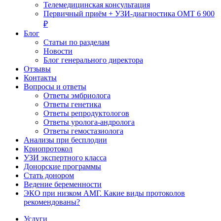
Телемедицинская консультация
Первичный приём + УЗИ-диагностика ОМТ 6 900
₽
Блог
Статьи по разделам
Новости
Блог генерального директора
Отзывы
Контакты
Вопросы и ответы
Ответы эмбриолога
Ответы генетика
Ответы репродуктологов
Ответы уролога-андролога
Ответы гемостазиолога
Анализы при бесплодии
Криопротокол
УЗИ экспертного класса
Донорские программы
Стать донором
Ведение беременности
ЭКО при низком АМГ. Какие виды протоколов
рекомендованы?
Услуги