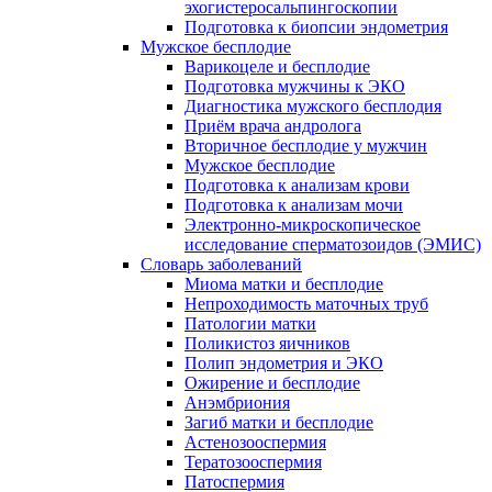
эхогистеросальпингоскопии
Подготовка к биопсии эндометрия
Мужское бесплодие
Варикоцеле и бесплодие
Подготовка мужчины к ЭКО
Диагностика мужского бесплодия
Приём врача андролога
Вторичное бесплодие у мужчин
Мужское бесплодие
Подготовка к анализам крови
Подготовка к анализам мочи
Электронно-микроскопическое
исследование сперматозоидов (ЭМИC)
Словарь заболеваний
Миома матки и бесплодие
Непроходимость маточных труб
Патологии матки
Поликистоз яичников
Полип эндометрия и ЭКО
Ожирение и бесплодие
Анэмбриония
Загиб матки и бесплодие
Астенозооспермия
Тератозооспермия
Патоспермия