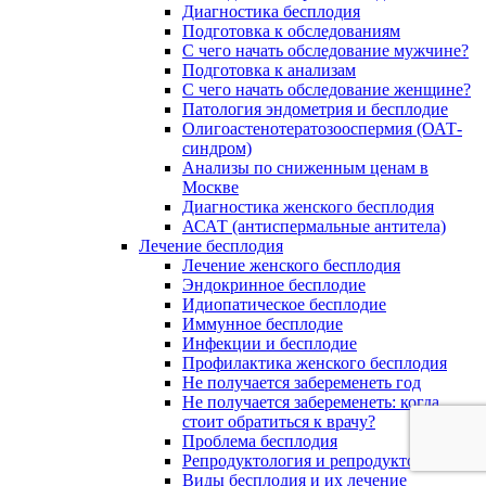
Диагностика бесплодия
Подготовка к обследованиям
С чего начать обследование мужчине?
Подготовка к анализам
С чего начать обследование женщине?
Патология эндометрия и бесплодие
Олигоастенотератозооспермия (ОАТ-
синдром)
Анализы по сниженным ценам в
Москве
Диагностика женского бесплодия
АСАТ (антиспермальные антитела)
Лечение бесплодия
Лечение женского бесплодия
Эндокринное бесплодие
Идиопатическое бесплодие
Иммунное бесплодие
Инфекции и бесплодие
Профилактика женского бесплодия
Не получается забеременеть год
Не получается забеременеть: когда
стоит обратиться к врачу?
Проблема бесплодия
Репродуктология и репродуктологи
Виды бесплодия и их лечение