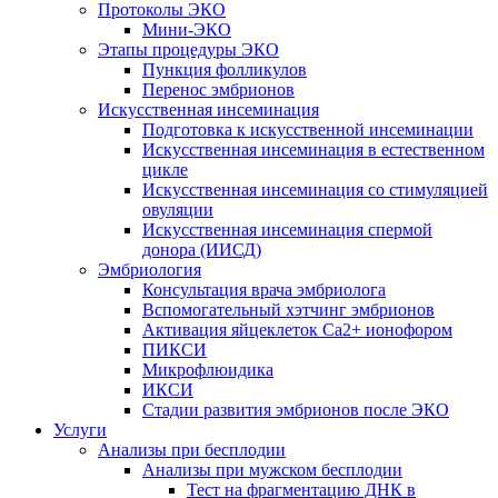
Протоколы ЭКО
Мини-ЭКО
Этапы процедуры ЭКО
Пункция фолликулов
Перенос эмбрионов
Искусственная инсеминация
Подготовка к искусственной инсеминации
Искусственная инсеминация в естественном
цикле
Искусственная инсеминация со стимуляцией
овуляции
Искусственная инсеминация спермой
донора (ИИСД)
Эмбриология
Консультация врача эмбриолога
Вспомогательный хэтчинг эмбрионов
Активация яйцеклеток Са2+ ионофором
ПИКСИ
Микрофлюидика
ИКСИ
Стадии развития эмбрионов после ЭКО
Услуги
Анализы при бесплодии
Анализы при мужском бесплодии
Тест на фрагментацию ДНК в