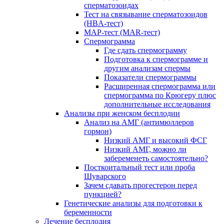
сперматозоидах
Тест на связывание сперматозоидов
(HBA-тест)
МАР-тест (MAR-тест)
Спермограмма
Где сдать спермограмму
Подготовка к спермограмме и
другим анализам спермы
Показатели спермограммы
Расширенная спермограмма или
спермограмма по Крюгеру плюс
дополнительные исследования
Анализы при женском бесплодии
Анализ на АМГ (антимюллеров
гормон)
Низкий АМГ и высокий ФСГ
Низкий АМГ, можно ли
забеременеть самостоятельно?
Посткоитальный тест или проба
Шуварского
Зачем сдавать прогестерон перед
пункцией?
Генетические анализы для подготовки к
беременности
Лечение бесплодия