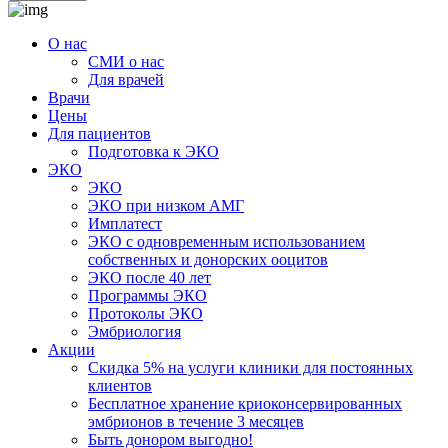
О нас
СМИ о нас
Для врачей
Врачи
Цены
Для пациентов
Подготовка к ЭКО
ЭКО
ЭКО
ЭКО при низком АМГ
Имплатест
ЭКО с одновременным использованием
собственных и донорских ооцитов
ЭКО после 40 лет
Программы ЭКО
Протоколы ЭКО
Эмбриология
Акции
Скидка 5% на услуги клиники для постоянных
клиентов
Бесплатное хранение криоконсервированных
эмбрионов в течение 3 месяцев
Быть донором выгодно!