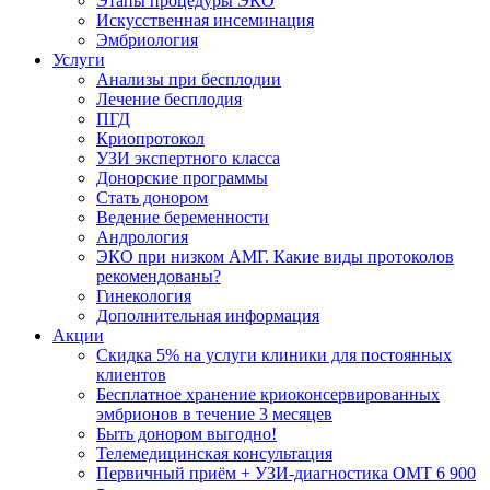
Этапы процедуры ЭКО
Искусственная инсеминация
Эмбриология
Услуги
Анализы при бесплодии
Лечение бесплодия
ПГД
Криопротокол
УЗИ экспертного класса
Донорские программы
Стать донором
Ведение беременности
Андрология
ЭКО при низком АМГ. Какие виды протоколов
рекомендованы?
Гинекология
Дополнительная информация
Акции
Скидка 5% на услуги клиники для постоянных
клиентов
Бесплатное хранение криоконсервированных
эмбрионов в течение 3 месяцев
Быть донором выгодно!
Телемедицинская консультация
Первичный приём + УЗИ-диагностика ОМТ 6 900