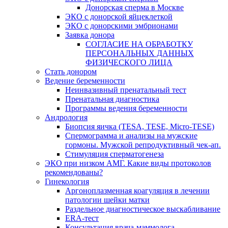
Донорская сперма в Москве
ЭКО с донорской яйцеклеткой
ЭКО с донорскими эмбрионами
Заявка донора
СОГЛАСИЕ НА ОБРАБОТКУ
ПЕРСОНАЛЬНЫХ ДАННЫХ
ФИЗИЧЕСКОГО ЛИЦА
Стать донором
Ведение беременности
Неинвазивный пренатальный тест
Пренатальная диагностика
Программы ведения беременности
Андрология
Биопсия яичка (TESA, TESE, Micro-TESE)
Спермограмма и анализы на мужские
гормоны. Мужской репродуктивный чек-ап.
Стимуляция сперматогенеза
ЭКО при низком АМГ. Какие виды протоколов
рекомендованы?
Гинекология
Аргоноплазменная коагуляция в лечении
патологии шейки матки
Раздельное диагностическое выскабливание
ERA-тест
Консультация врача-маммолога