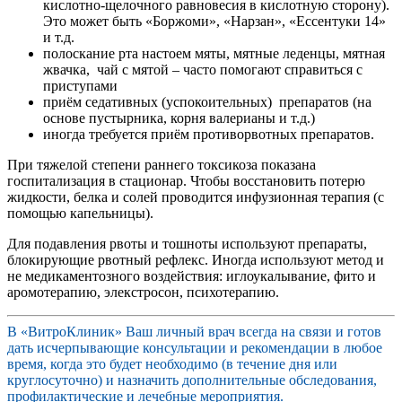
кислотно-щелочного равновесия в кислотную сторону).
Это может быть «Боржоми», «Нарзан», «Ессентуки 14»
и т.д.
полоскание рта настоем мяты, мятные леденцы, мятная
жвачка, чай с мятой – часто помогают справиться с
приступами
приём седативных (успокоительных) препаратов (на
основе пустырника, корня валерианы и т.д.)
иногда требуется приём противорвотных препаратов.
При тяжелой степени раннего токсикоза показана
госпитализация в стационар. Чтобы восстановить потерю
жидкости, белка и солей проводится инфузионная терапия (с
помощью капельницы).
Для подавления рвоты и тошноты используют препараты,
блокирующие рвотный рефлекс. Иногда используют метод и
не медикаментозного воздействия: иглоукалывание, фито и
аромотерапию, элекстросон, психотерапию.
В «ВитроКлиник» Ваш личный врач всегда на связи и готов
дать исчерпывающие консультации и рекомендации в любое
время, когда это будет необходимо (в течение дня или
круглосуточно) и назначить дополнительные обследования,
профилактические и лечебные мероприятия.