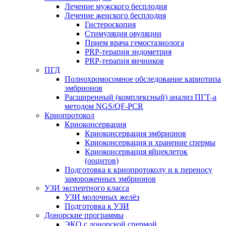
Лечение мужского бесплодия
Лечение женского бесплодия
Гистероскопия
Стимуляция овуляции
Прием врача гемостазиолога
PRP-терапия эндометрия
PRP-терапия яичников
ПГД
Полнохромосомное обследование кариотипа
эмбрионов
Расширенный (комплексный) анализ ПГТ-а
методом NGS/QF-PCR
Криопротокол
Криоконсервация
Криоконсервация эмбрионов
Криоконсервация и хранение спермы
Криоконсервация яйцеклеток
(ооцитов)
Подготовка к криопротоколу и к переносу
замороженных эмбрионов
УЗИ экспертного класса
УЗИ молочных желёз
Подготовка к УЗИ
Донорские программы
ЭКО с донорской спермой