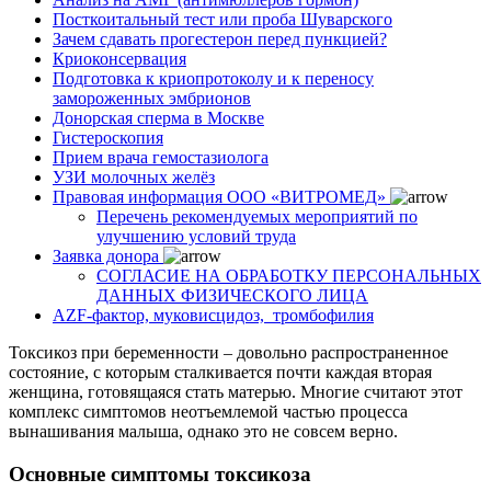
Посткоитальный тест или проба Шуварского
Зачем сдавать прогестерон перед пункцией?
Криоконсервация
Подготовка к криопротоколу и к переносу
замороженных эмбрионов
Донорская сперма в Москве
Гистероскопия
Прием врача гемостазиолога
УЗИ молочных желёз
Правовая информация ООО «ВИТРОМЕД»
Перечень рекомендуемых мероприятий по
улучшению условий труда
Заявка донора
СОГЛАСИЕ НА ОБРАБОТКУ ПЕРСОНАЛЬНЫХ
ДАННЫХ ФИЗИЧЕСКОГО ЛИЦА
AZF-фактор, муковисцидоз, тромбофилия
Токсикоз при беременности – довольно распространенное
состояние, с которым сталкивается почти каждая вторая
женщина, готовящаяся стать матерью. Многие считают этот
комплекс симптомов неотъемлемой частью процесса
вынашивания малыша, однако это не совсем верно.
Основные симптомы токсикоза