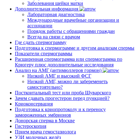
Заболевания шейки матки
Дополнительная информация
Лабораторная диагностика
Международные врачебные организации и
ассоциации
Порядок работы с обращениями граждан
Всегда на связи с врачом
Где сдать спермограмму
Подготовка к спермограмме и другим анализам спермы
Показатели спермограммы
Расширенная спермограмма или спермограмма по
Крюгеру плюс дополнительные исследования
Анализ на АМГ (антимюллеров гормон)
Низкий АМГ и высокий ФСГ
Низкий АМГ, можно ли забеременеть
самостоятельно?
Посткоитальный тест или проба Шуварского
Зачем сдавать прогестерон перед пункцией?
Криоконсервация
Подготовка к криопротоколу и к переносу
замороженных эмбрионов
Донорская сперма в Москве
Гистероскопия
Прием врача гемостазиолога
УЗИ молочных желёз