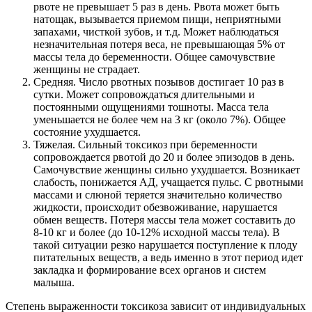
рвоте не превышает 5 раз в день. Рвота может быть
натощак, вызывается приемом пищи, неприятными
запахами, чисткой зубов, и т.д. Может наблюдаться
незначительная потеря веса, не превышающая 5% от
массы тела до беременности. Общее самочувствие
женщины не страдает.
Средняя. Число рвотных позывов достигает 10 раз в
сутки. Может сопровождаться длительными и
постоянными ощущениями тошноты. Масса тела
уменьшается не более чем на 3 кг (около 7%). Общее
состояние ухудшается.
Тяжелая. Сильный токсикоз при беременности
сопровождается рвотой до 20 и более эпизодов в день.
Самочувствие женщины сильно ухудшается. Возникает
слабость, понижается АД, учащается пульс. С рвотными
массами и слюной теряется значительно количество
жидкости, происходит обезвоживание, нарушается
обмен веществ. Потеря массы тела может составить до
8-10 кг и более (до 10-12% исходной массы тела). В
такой ситуации резко нарушается поступление к плоду
питательных веществ, а ведь именно в этот период идет
закладка и формирование всех органов и систем
малыша.
Степень выраженности токсикоза зависит от индивидуальных