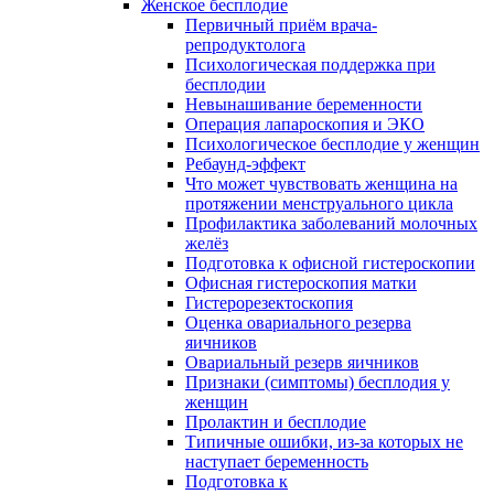
Женское бесплодие
Первичный приём врача-
репродуктолога
Психологическая поддержка при
бесплодии
Невынашивание беременности
Операция лапароскопия и ЭКО
Психологическое бесплодие у женщин
Ребаунд-эффект
Что может чувствовать женщина на
протяжении менструального цикла
Профилактика заболеваний молочных
желёз
Подготовка к офисной гистероскопии
Офисная гистероскопия матки
Гистерорезектоскопия
Оценка овариального резерва
яичников
Овариальный резерв яичников
Признаки (симптомы) бесплодия у
женщин
Пролактин и бесплодие
Типичные ошибки, из-за которых не
наступает беременность
Подготовка к