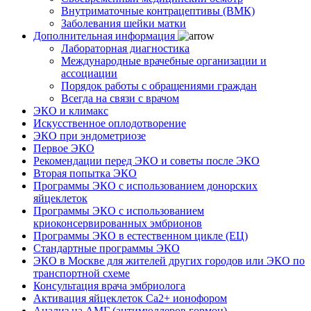
Внутриматочные контрацептивы (ВМК)
Заболевания шейки матки
Дополнительная информация
Лабораторная диагностика
Международные врачебные организации и
ассоциации
Порядок работы с обращениями граждан
Всегда на связи с врачом
ЭКО и климакс
Искусственное оплодотворение
ЭКО при эндометриозе
Первое ЭКО
Рекомендации перед ЭКО и советы после ЭКО
Вторая попытка ЭКО
Программы ЭКО с использованием донорских
яйцеклеток
Программы ЭКО с использованием
криоконсервированных эмбрионов
Программы ЭКО в естественном цикле (ЕЦ)
Стандартные программы ЭКО
ЭКО в Москве для жителей других городов или ЭКО по
транспортной схеме
Консультация врача эмбриолога
Активация яйцеклеток Са2+ ионофором
Анализ на АМГ (антимюллеров гормон)