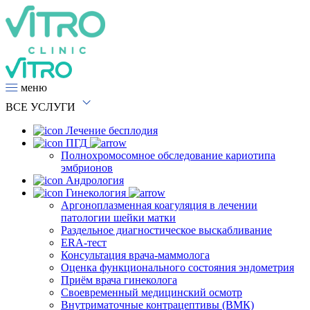
меню
ВСЕ
УСЛУГИ
Лечение бесплодия
ПГД
Полнохромосомное обследование кариотипа
эмбрионов
Андрология
Гинекология
Аргоноплазменная коагуляция в лечении
патологии шейки матки
Раздельное диагностическое выскабливание
ERA-тест
Консультация врача-маммолога
Оценка функционального состояния эндометрия
Приём врача гинеколога
Своевременный медицинский осмотр
Внутриматочные контрацептивы (ВМК)