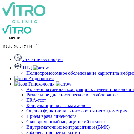
меню
ВСЕ
УСЛУГИ
Лечение бесплодия
ПГД
Полнохромосомное обследование кариотипа эмбри
Андрология
Гинекология
Аргоноплазменная коагуляция в лечении патологи
Раздельное диагностическое выскабливание
ERA-тест
Консультация врача-маммолога
Оценка функционального состояния эндометрия
Приём врача гинеколога
Своевременный медицинский осмотр
Внутриматочные контрацептивы (ВМК)
Заболевания шейки матки