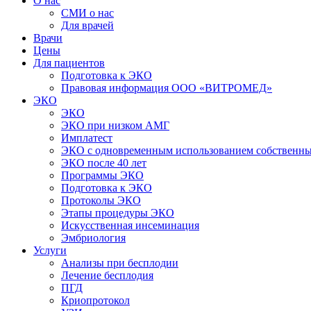
О нас
СМИ о нас
Для врачей
Врачи
Цены
Для пациентов
Подготовка к ЭКО
Правовая информация ООО «ВИТРОМЕД»
ЭКО
ЭКО
ЭКО при низком АМГ
Имплатест
ЭКО с одновременным использованием собственны
ЭКО после 40 лет
Программы ЭКО
Подготовка к ЭКО
Протоколы ЭКО
Этапы процедуры ЭКО
Искусственная инсеминация
Эмбриология
Услуги
Анализы при бесплодии
Лечение бесплодия
ПГД
Криопротокол