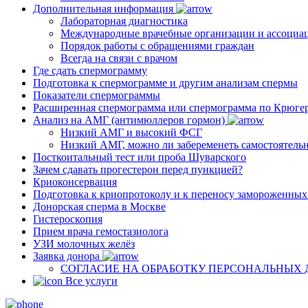
Дополнительная информация
Лабораторная диагностика
Международные врачебные организации и ассоциа
Порядок работы с обращениями граждан
Всегда на связи с врачом
Где сдать спермограмму
Подготовка к спермограмме и другим анализам спермы
Показатели спермограммы
Расширенная спермограмма или спермограмма по Крюге
Анализ на АМГ (антимюллеров гормон)
Низкий АМГ и высокий ФСГ
Низкий АМГ, можно ли забеременеть самостоятель
Посткоитальный тест или проба Шуварского
Зачем сдавать прогестерон перед пункцией?
Криоконсервация
Подготовка к криопротоколу и к переносу замороженны
Донорская сперма в Москве
Гистероскопия
Прием врача гемостазиолога
УЗИ молочных желёз
Заявка донора
СОГЛАСИЕ НА ОБРАБОТКУ ПЕРСОНАЛЬНЫХ
Все услуги