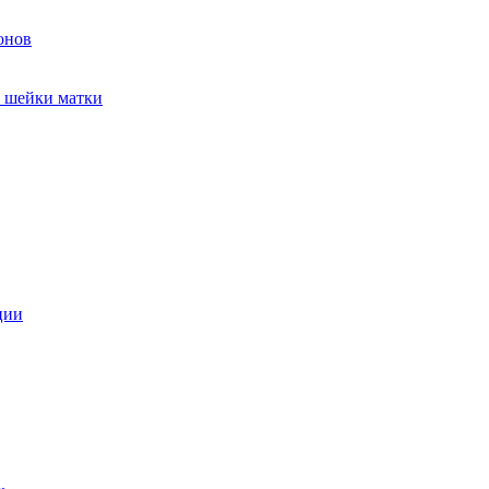
онов
и шейки матки
ции