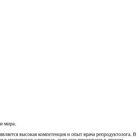
и мира.
вляется высокая компетенция и опыт врача репродуктолога. В
я в московских клиниках, если они проживают в другом