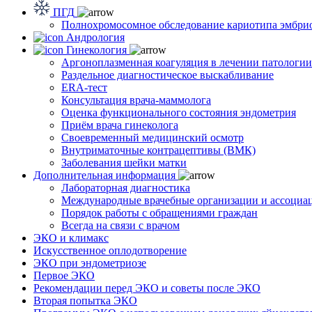
ПГД
Полнохромосомное обследование кариотипа эмбри
Андрология
Гинекология
Аргоноплазменная коагуляция в лечении патологи
Раздельное диагностическое выскабливание
ERA-тест
Консультация врача-маммолога
Оценка функционального состояния эндометрия
Приём врача гинеколога
Своевременный медицинский осмотр
Внутриматочные контрацептивы (ВМК)
Заболевания шейки матки
Дополнительная информация
Лабораторная диагностика
Международные врачебные организации и ассоциа
Порядок работы с обращениями граждан
Всегда на связи с врачом
ЭКО и климакс
Искусственное оплодотворение
ЭКО при эндометриозе
Первое ЭКО
Рекомендации перед ЭКО и советы после ЭКО
Вторая попытка ЭКО