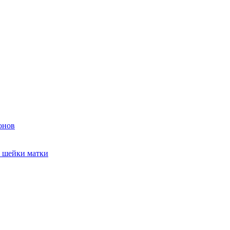
онов
и шейки матки