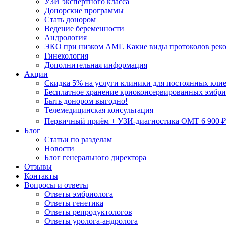
УЗИ экспертного класса
Донорские программы
Стать донором
Ведение беременности
Андрология
ЭКО при низком АМГ. Какие виды протоколов рек
Гинекология
Дополнительная информация
Акции
Скидка 5% на услуги клиники для постоянных кли
Бесплатное хранение криоконсервированных эмбрио
Быть донором выгодно!
Телемедицинская консультация
Первичный приём + УЗИ-диагностика ОМТ 6 900 ₽
Блог
Статьи по разделам
Новости
Блог генерального директора
Отзывы
Контакты
Вопросы и ответы
Ответы эмбриолога
Ответы генетика
Ответы репродуктологов
Ответы уролога-андролога