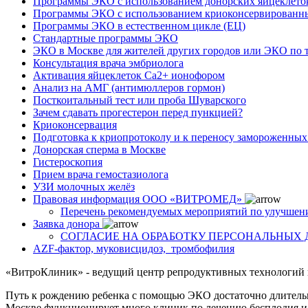
Программы ЭКО с использованием донорских яйцеклето
Программы ЭКО с использованием криоконсервированн
Программы ЭКО в естественном цикле (ЕЦ)
Стандартные программы ЭКО
ЭКО в Москве для жителей других городов или ЭКО по 
Консультация врача эмбриолога
Активация яйцеклеток Са2+ ионофором
Анализ на АМГ (антимюллеров гормон)
Посткоитальный тест или проба Шуварского
Зачем сдавать прогестерон перед пункцией?
Криоконсервация
Подготовка к криопротоколу и к переносу замороженны
Донорская сперма в Москве
Гистероскопия
Прием врача гемостазиолога
УЗИ молочных желёз
Правовая информация ООО «ВИТРОМЕД»
Перечень рекомендуемых мероприятий по улучшен
Заявка донора
СОГЛАСИЕ НА ОБРАБОТКУ ПЕРСОНАЛЬНЫХ
AZF-фактор, муковисцидоз, тромбофилия
«ВитроКлиник» - ведущий центр репродуктивных технологий в
Путь к рождению ребенка с помощью ЭКО достаточно длительны
Москве функционирует много клиник по лечению бесплодия и 