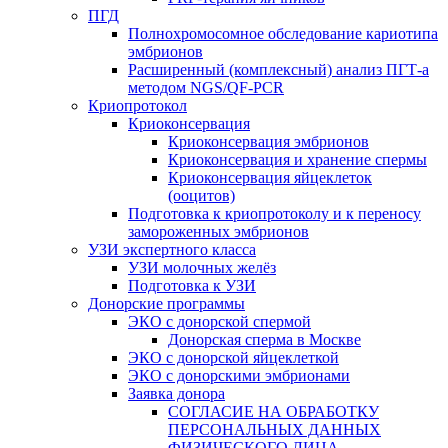
ПГД
Полнохромосомное обследование кариотипа
эмбрионов
Расширенный (комплексный) анализ ПГТ-а
методом NGS/QF-PCR
Криопротокол
Криоконсервация
Криоконсервация эмбрионов
Криоконсервация и хранение спермы
Криоконсервация яйцеклеток
(ооцитов)
Подготовка к криопротоколу и к переносу
замороженных эмбрионов
УЗИ экспертного класса
УЗИ молочных желёз
Подготовка к УЗИ
Донорские программы
ЭКО с донорской спермой
Донорская сперма в Москве
ЭКО с донорской яйцеклеткой
ЭКО с донорскими эмбрионами
Заявка донора
СОГЛАСИЕ НА ОБРАБОТКУ
ПЕРСОНАЛЬНЫХ ДАННЫХ
ФИЗИЧЕСКОГО ЛИЦА