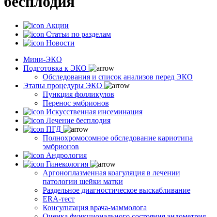
бесплодия
Акции
Статьи по разделам
Новости
Мини-ЭКО
Подготовка к ЭКО
Обследования и список анализов перед ЭКО
Этапы процедуры ЭКО
Пункция фолликулов
Перенос эмбрионов
Искусственная инсеминация
Лечение бесплодия
ПГД
Полнохромосомное обследование кариотипа
эмбрионов
Андрология
Гинекология
Аргоноплазменная коагуляция в лечении
патологии шейки матки
Раздельное диагностическое выскабливание
ERA-тест
Консультация врача-маммолога
Оценка функционального состояния эндометрия