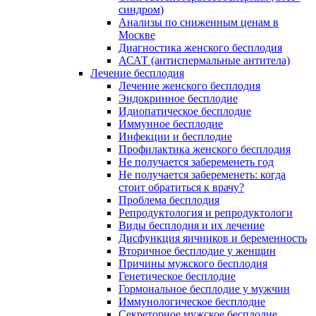
синдром)
Анализы по сниженным ценам в
Москве
Диагностика женского бесплодия
АСАТ (антиспермальные антитела)
Лечение бесплодия
Лечение женского бесплодия
Эндокринное бесплодие
Идиопатическое бесплодие
Иммунное бесплодие
Инфекции и бесплодие
Профилактика женского бесплодия
Не получается забеременеть год
Не получается забеременеть: когда
стоит обратиться к врачу?
Проблема бесплодия
Репродуктология и репродуктологи
Виды бесплодия и их лечение
Дисфункция яичников и беременность
Вторичное бесплодие у женщин
Причины мужского бесплодия
Генетическое бесплодие
Гормональное бесплодие у мужчин
Иммунологическое бесплодие
Секреторное мужское бесплодие