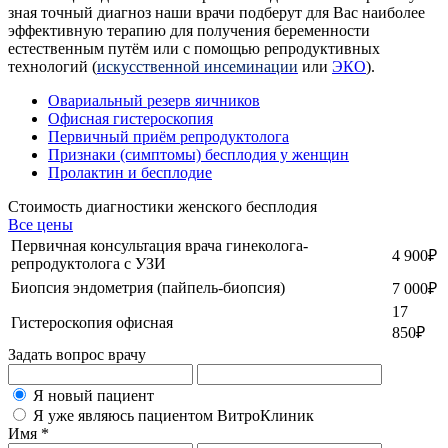
зная точный диагноз наши врачи подберут для Вас наиболее
эффективную терапию для получения беременности
естественным путём или с помощью репродуктивных
технологий (
искусственной инсеминации
или
ЭКО
).
Овариальный резерв яичников
Офисная гистероскопия
Первичный приём репродуктолога
Признаки (симптомы) бесплодия у женщин
Пролактин и бесплодие
Стоимость диагностики женского бесплодия
Все цены
Первичная консультация врача гинеколога-
4 900
₽
репродуктолога с УЗИ
Биопсия эндометрия (пайпель-биопсия)
7 000
₽
17
Гистероскопия офисная
850
₽
Задать вопрос врачу
Я новый пациент
Я уже являюсь пациентом ВитроКлиник
Имя *