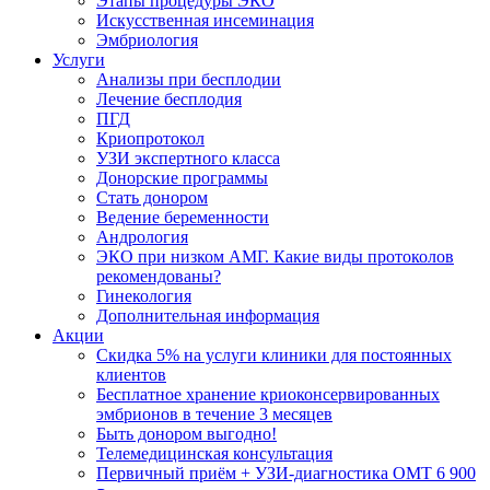
Этапы процедуры ЭКО
Искусственная инсеминация
Эмбриология
Услуги
Анализы при бесплодии
Лечение бесплодия
ПГД
Криопротокол
УЗИ экспертного класса
Донорские программы
Стать донором
Ведение беременности
Андрология
ЭКО при низком АМГ. Какие виды протоколов
рекомендованы?
Гинекология
Дополнительная информация
Акции
Скидка 5% на услуги клиники для постоянных
клиентов
Бесплатное хранение криоконсервированных
эмбрионов в течение 3 месяцев
Быть донором выгодно!
Телемедицинская консультация
Первичный приём + УЗИ-диагностика ОМТ 6 900