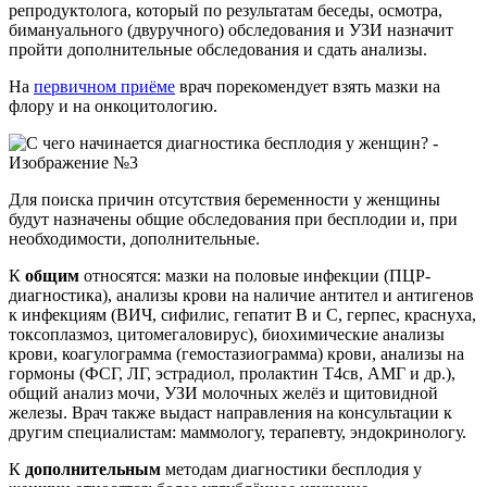
репродуктолога, который по результатам беседы, осмотра,
бимануального (двуручного) обследования и УЗИ назначит
пройти дополнительные обследования и сдать анализы.
На
первичном приёме
врач порекомендует взять мазки на
флору и на онкоцитологию.
Для поиска причин отсутствия беременности у женщины
будут назначены общие обследования при бесплодии и, при
необходимости, дополнительные.
К
общим
относятся: мазки на половые инфекции (ПЦР-
диагностика), анализы крови на наличие антител и антигенов
к инфекциям (ВИЧ, сифилис, гепатит В и С, герпес, краснуха,
токсоплазмоз, цитомегаловирус), биохимические анализы
крови, коагулограмма (гемостазиограмма) крови, анализы на
гормоны (ФСГ, ЛГ, эстрадиол, пролактин Т4св, АМГ и др.),
общий анализ мочи, УЗИ молочных желёз и щитовидной
железы. Врач также выдаст направления на консультации к
другим специалистам: маммологу, терапевту, эндокринологу.
К
дополнительным
методам диагностики бесплодия у