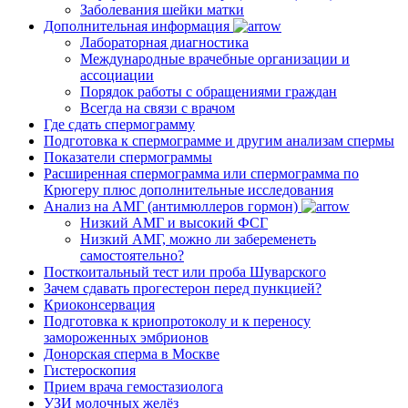
Заболевания шейки матки
Дополнительная информация
Лабораторная диагностика
Международные врачебные организации и
ассоциации
Порядок работы с обращениями граждан
Всегда на связи с врачом
Где сдать спермограмму
Подготовка к спермограмме и другим анализам спермы
Показатели спермограммы
Расширенная спермограмма или спермограмма по
Крюгеру плюс дополнительные исследования
Анализ на АМГ (антимюллеров гормон)
Низкий АМГ и высокий ФСГ
Низкий АМГ, можно ли забеременеть
самостоятельно?
Посткоитальный тест или проба Шуварского
Зачем сдавать прогестерон перед пункцией?
Криоконсервация
Подготовка к криопротоколу и к переносу
замороженных эмбрионов
Донорская сперма в Москве
Гистероскопия
Прием врача гемостазиолога
УЗИ молочных желёз