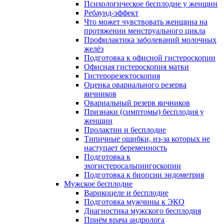
Психологическое бесплодие у женщин
Ребаунд-эффект
Что может чувствовать женщина на
протяжении менструального цикла
Профилактика заболеваний молочных
желёз
Подготовка к офисной гистероскопии
Офисная гистероскопия матки
Гистерорезектоскопия
Оценка овариального резерва
яичников
Овариальный резерв яичников
Признаки (симптомы) бесплодия у
женщин
Пролактин и бесплодие
Типичные ошибки, из-за которых не
наступает беременность
Подготовка к
эхогистеросальпингоскопии
Подготовка к биопсии эндометрия
Мужское бесплодие
Варикоцеле и бесплодие
Подготовка мужчины к ЭКО
Диагностика мужского бесплодия
Приём врача андролога