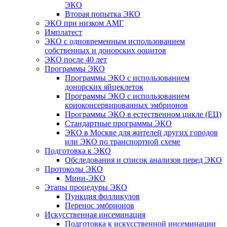
ЭКО
Вторая попытка ЭКО
ЭКО при низком АМГ
Имплатест
ЭКО с одновременным использованием
собственных и донорских ооцитов
ЭКО после 40 лет
Программы ЭКО
Программы ЭКО с использованием
донорских яйцеклеток
Программы ЭКО с использованием
криоконсервированных эмбрионов
Программы ЭКО в естественном цикле (ЕЦ)
Стандартные программы ЭКО
ЭКО в Москве для жителей других городов
или ЭКО по транспортной схеме
Подготовка к ЭКО
Обследования и список анализов перед ЭКО
Протоколы ЭКО
Мини-ЭКО
Этапы процедуры ЭКО
Пункция фолликулов
Перенос эмбрионов
Искусственная инсеминация
Подготовка к искусственной инсеминации