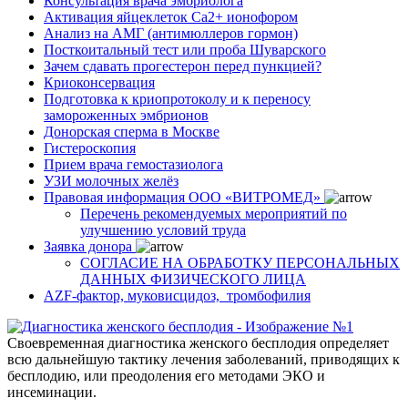
Консультация врача эмбриолога
Активация яйцеклеток Са2+ ионофором
Анализ на АМГ (антимюллеров гормон)
Посткоитальный тест или проба Шуварского
Зачем сдавать прогестерон перед пункцией?
Криоконсервация
Подготовка к криопротоколу и к переносу
замороженных эмбрионов
Донорская сперма в Москве
Гистероскопия
Прием врача гемостазиолога
УЗИ молочных желёз
Правовая информация ООО «ВИТРОМЕД»
Перечень рекомендуемых мероприятий по
улучшению условий труда
Заявка донора
СОГЛАСИЕ НА ОБРАБОТКУ ПЕРСОНАЛЬНЫХ
ДАННЫХ ФИЗИЧЕСКОГО ЛИЦА
AZF-фактор, муковисцидоз, тромбофилия
Своевременная диагностика женского бесплодия определяет
всю дальнейшую тактику лечения заболеваний, приводящих к
бесплодию, или преодоления его методами ЭКО и
инсеминации.