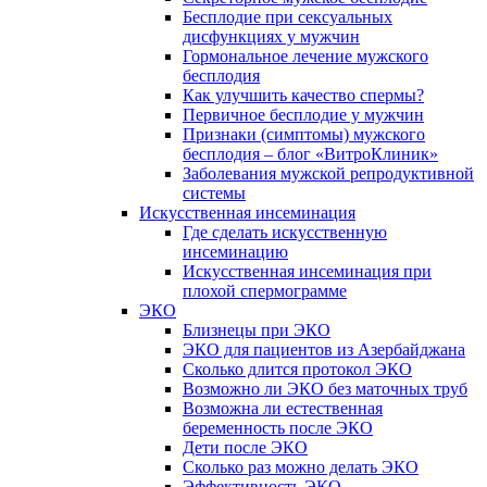
Бесплодие при сексуальных
дисфункциях у мужчин
Гормональное лечение мужского
бесплодия
Как улучшить качество спермы?
Первичное бесплодие у мужчин
Признаки (симптомы) мужского
бесплодия – блог «ВитроКлиник»
Заболевания мужской репродуктивной
системы
Искусственная инсеминация
Где сделать искусственную
инсеминацию
Искусственная инсеминация при
плохой спермограмме
ЭКО
Близнецы при ЭКО
ЭКО для пациентов из Азербайджана
Сколько длится протокол ЭКО
Возможно ли ЭКО без маточных труб
Возможна ли естественная
беременность после ЭКО
Дети после ЭКО
Сколько раз можно делать ЭКО
Эффективность ЭКО