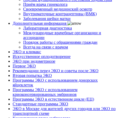
Приём врача гинеколога
Своевременный медицинский осмотр
Внутриматочные контрацептивы (ВМК)
Заболевания шейки матки
Дополнительная информация
Лабораторная диагностика
Международные врачебные организации и
ассоциации
Порядок работы с обращениями граждан
Всегда на связи с врачом
ЭКО и климакс
Искусственное оплодотворение
ЭКО при эндометриозе
Первое ЭКО
Рекомендации перед ЭКО и советы после ЭКО
Вторая попытка ЭКО
Программы ЭКО с использованием донорских
яйцеклеток
Программы ЭКО с использованием
криоконсервированных эмбрионов
Программы ЭКО в естественном цикле (ЕЦ)
Стандартные программы ЭКО
ЭКО в Москве для жителей других городов или ЭКО по
транспортной схеме