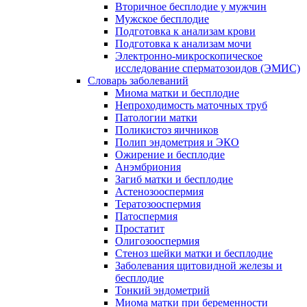
Вторичное бесплодие у мужчин
Мужское бесплодие
Подготовка к анализам крови
Подготовка к анализам мочи
Электронно-микроскопическое
исследование сперматозоидов (ЭМИC)
Словарь заболеваний
Миома матки и бесплодие
Непроходимость маточных труб
Патологии матки
Поликистоз яичников
Полип эндометрия и ЭКО
Ожирение и бесплодие
Анэмбриония
Загиб матки и бесплодие
Астенозооспермия
Тератозооспермия
Патоспермия
Простатит
Олигозооспермия
Стеноз шейки матки и бесплодие
Заболевания щитовидной железы и
бесплодие
Тонкий эндометрий
Миома матки при беременности