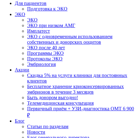
Для пациентов
Подготовка к ЭКО
ЭКО
ЭКО
ЭКО при низком АМГ
Имплатест
ЭКО с одновременным использованием
собственных и донорских ооцитов
ЭКО после 40 лет
Программы ЭКО
Протоколы ЭКО
Эмбриология
Акции
Скидка 5% на услуги клиники для постоянных
клиентов
Бесплатное хранение криоконсервированных
эмбрионов в течение 3 месяцев
Быть донором выгодно!
Телемедицинская консультация
Первичный приём + УЗИ-диагностика ОМТ 6 900
₽
Блог
Статьи по разделам
Новости
Блог генерального директора