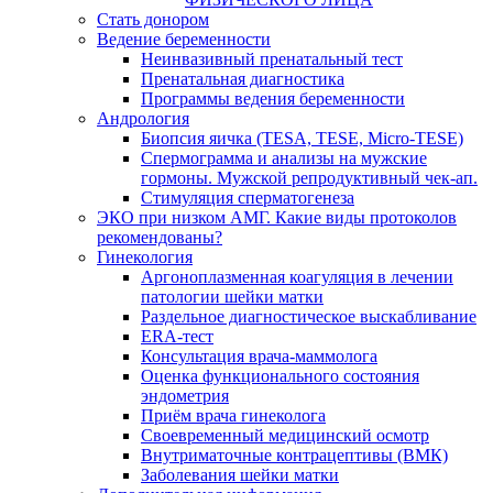
Стать донором
Ведение беременности
Неинвазивный пренатальный тест
Пренатальная диагностика
Программы ведения беременности
Андрология
Биопсия яичка (TESA, TESE, Micro-TESE)
Спермограмма и анализы на мужские
гормоны. Мужской репродуктивный чек-ап.
Стимуляция сперматогенеза
ЭКО при низком АМГ. Какие виды протоколов
рекомендованы?
Гинекология
Аргоноплазменная коагуляция в лечении
патологии шейки матки
Раздельное диагностическое выскабливание
ERA-тест
Консультация врача-маммолога
Оценка функционального состояния
эндометрия
Приём врача гинеколога
Своевременный медицинский осмотр
Внутриматочные контрацептивы (ВМК)
Заболевания шейки матки