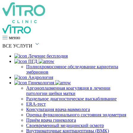
меню
ВСЕ
УСЛУГИ
Лечение бесплодия
ПГД
Полнохромосомное обследование кариотипа
эмбрионов
Андрология
Гинекология
Аргоноплазменная коагуляция в лечении
патологии шейки матки
Раздельное диагностическое выскабливание
ERA-тест
Консультация врача-маммолога
Оценка функционального состояния эндометрия
Приём врача гинеколога
Своевременный медицинский осмотр
Внутриматочные контрацептивы (ВМК)