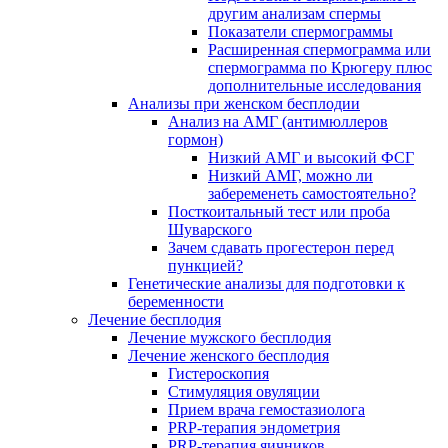
другим анализам спермы
Показатели спермограммы
Расширенная спермограмма или
спермограмма по Крюгеру плюс
дополнительные исследования
Анализы при женском бесплодии
Анализ на АМГ (антимюллеров
гормон)
Низкий АМГ и высокий ФСГ
Низкий АМГ, можно ли
забеременеть самостоятельно?
Посткоитальный тест или проба
Шуварского
Зачем сдавать прогестерон перед
пункцией?
Генетические анализы для подготовки к
беременности
Лечение бесплодия
Лечение мужского бесплодия
Лечение женского бесплодия
Гистероскопия
Стимуляция овуляции
Прием врача гемостазиолога
PRP-терапия эндометрия
PRP-терапия яичников