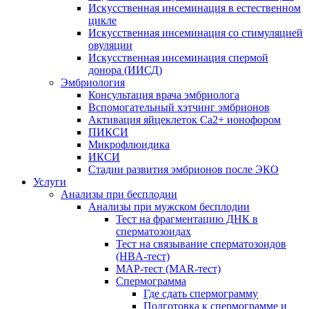
Искусственная инсеминация в естественном
цикле
Искусственная инсеминация со стимуляцией
овуляции
Искусственная инсеминация спермой
донора (ИИСД)
Эмбриология
Консультация врача эмбриолога
Вспомогательный хэтчинг эмбрионов
Активация яйцеклеток Са2+ ионофором
ПИКСИ
Микрофлюидика
ИКСИ
Стадии развития эмбрионов после ЭКО
Услуги
Анализы при бесплодии
Анализы при мужском бесплодии
Тест на фрагментацию ДНК в
сперматозоидах
Тест на связывание сперматозоидов
(HBA-тест)
МАР-тест (MAR-тест)
Спермограмма
Где сдать спермограмму
Подготовка к спермограмме и