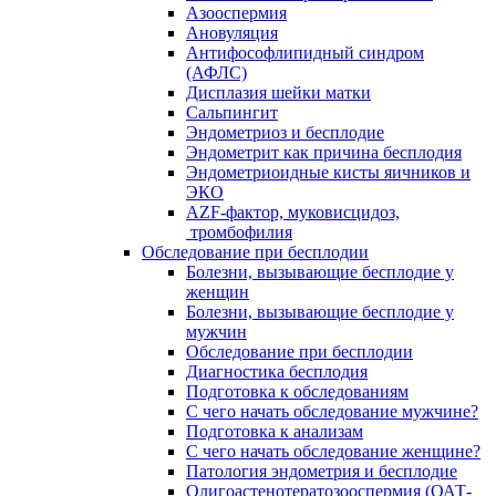
Азооспермия
Ановуляция
Антифософлипидный синдром
(АФЛС)
Дисплазия шейки матки
Сальпингит
Эндометриоз и бесплодие
Эндометрит как причина бесплодия
Эндометриоидные кисты яичников и
ЭКО
AZF-фактор, муковисцидоз,
тромбофилия
Обследование при бесплодии
Болезни, вызывающие бесплодие у
женщин
Болезни, вызывающие бесплодие у
мужчин
Обследование при бесплодии
Диагностика бесплодия
Подготовка к обследованиям
С чего начать обследование мужчине?
Подготовка к анализам
С чего начать обследование женщине?
Патология эндометрия и бесплодие
Олигоастенотератозооспермия (ОАТ-