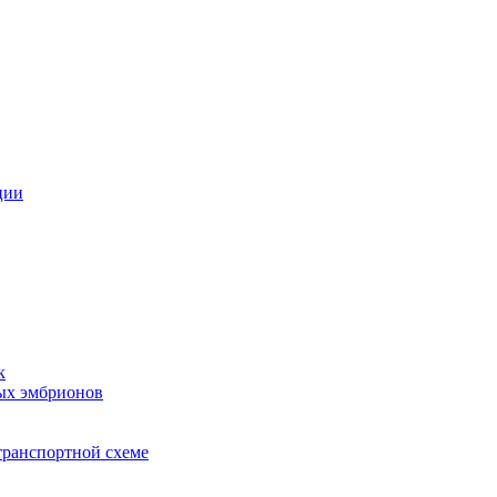
ции
к
ых эмбрионов
транспортной схеме