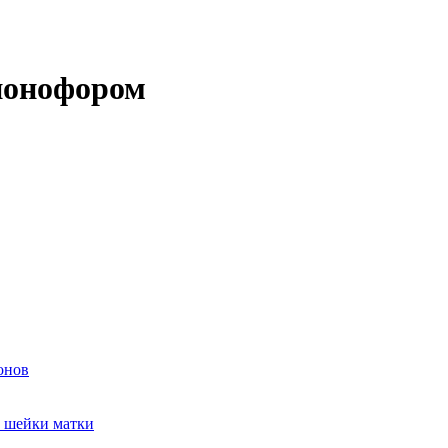
ионофором
онов
и шейки матки