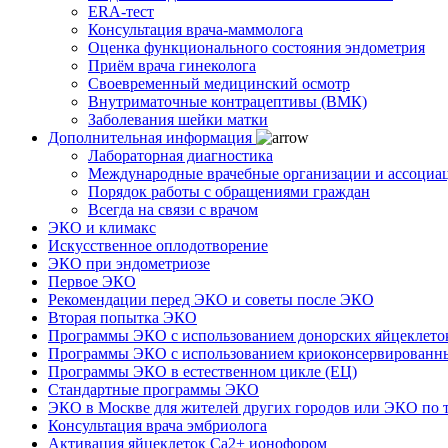
ERA-тест
Консультация врача-маммолога
Оценка функционального состояния эндометрия
Приём врача гинеколога
Своевременный медицинский осмотр
Внутриматочные контрацептивы (ВМК)
Заболевания шейки матки
Дополнительная информация
Лабораторная диагностика
Международные врачебные организации и ассоциа
Порядок работы с обращениями граждан
Всегда на связи с врачом
ЭКО и климакс
Искусственное оплодотворение
ЭКО при эндометриозе
Первое ЭКО
Рекомендации перед ЭКО и советы после ЭКО
Вторая попытка ЭКО
Программы ЭКО с использованием донорских яйцеклето
Программы ЭКО с использованием криоконсервированн
Программы ЭКО в естественном цикле (ЕЦ)
Стандартные программы ЭКО
ЭКО в Москве для жителей других городов или ЭКО по 
Консультация врача эмбриолога
Активация яйцеклеток Са2+ ионофором