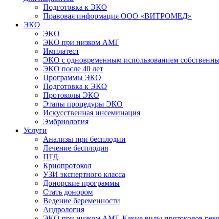
Подготовка к ЭКО
Правовая информация ООО «ВИТРОМЕД»
ЭКО
ЭКО
ЭКО при низком АМГ
Имплатест
ЭКО с одновременным использованием собственны
ЭКО после 40 лет
Программы ЭКО
Подготовка к ЭКО
Протоколы ЭКО
Этапы процедуры ЭКО
Искусственная инсеминация
Эмбриология
Услуги
Анализы при бесплодии
Лечение бесплодия
ПГД
Криопротокол
УЗИ экспертного класса
Донорские программы
Стать донором
Ведение беременности
Андрология
ЭКО при низком АМГ. Какие виды протоколов рек