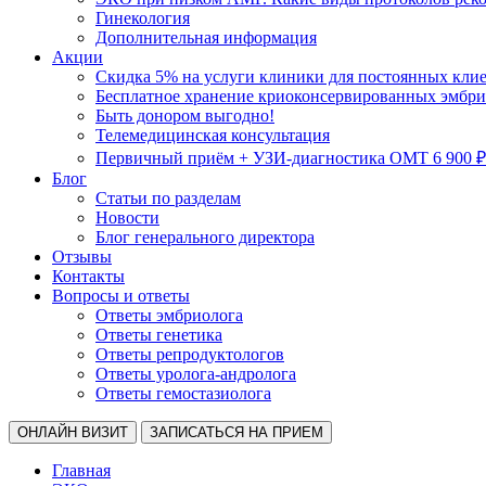
Гинекология
Дополнительная информация
Акции
Скидка 5% на услуги клиники для постоянных кли
Бесплатное хранение криоконсервированных эмбрио
Быть донором выгодно!
Телемедицинская консультация
Первичный приём + УЗИ-диагностика ОМТ 6 900 ₽
Блог
Статьи по разделам
Новости
Блог генерального директора
Отзывы
Контакты
Вопросы и ответы
Ответы эмбриолога
Ответы генетика
Ответы репродуктологов
Ответы уролога-андролога
Ответы гемостазиолога
ОНЛАЙН ВИЗИТ
ЗАПИСАТЬСЯ НА ПРИЕМ
Главная