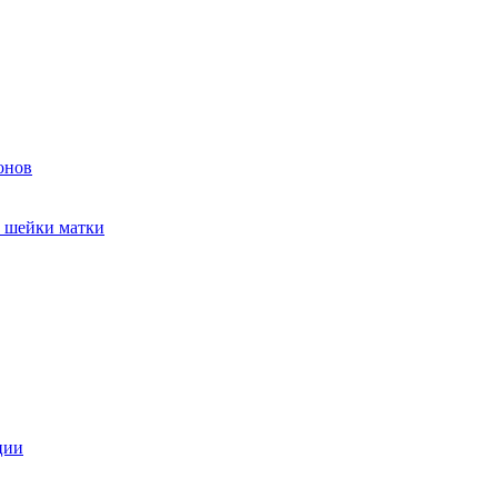
онов
и шейки матки
ции