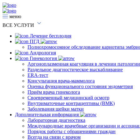
меню
ВСЕ
УСЛУГИ
Лечение бесплодия
ПГД
Полнохромосомное обследование кариотипа эмбри
Андрология
Гинекология
Аргоноплазменная коагуляция в лечении патологи
Раздельное диагностическое выскабливание
ERA-тест
Консультация врача-маммолога
Оценка функционального состояния эндометрия
Приём врача гинеколога
Своевременный медицинский осмотр
Внутриматочные контрацептивы (ВМК)
Заболевания шейки матки
Дополнительная информация
Лабораторная диагностика
Международные врачебные организации и ассоциа
Порядок работы с обращениями граждан
Всегда на связи с врачом