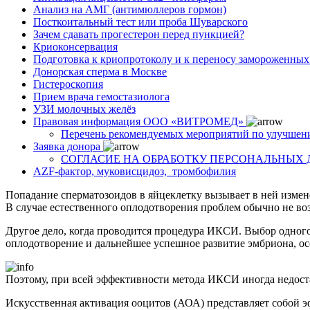
Анализ на АМГ (антимюллеров гормон)
Посткоитальный тест или проба Шуварского
Зачем сдавать прогестерон перед пункцией?
Криоконсервация
Подготовка к криопротоколу и к переносу замороженны
Донорская сперма в Москве
Гистероскопия
Прием врача гемостазиолога
УЗИ молочных желёз
Правовая информация ООО «ВИТРОМЕД»
Перечень рекомендуемых мероприятий по улучшен
Заявка донора
СОГЛАСИЕ НА ОБРАБОТКУ ПЕРСОНАЛЬНЫХ
AZF-фактор, муковисцидоз, тромбофилия
Попадание сперматозоидов в яйцеклетку вызывает в ней измен
В случае естественного оплодотворения проблем обычно не воз
Другое дело, когда проводится процедура ИКСИ. Выбор одного
оплодотворение и дальнейшее успешное развитие эмбриона, ос
Поэтому, при всей эффективности метода ИКСИ иногда недост
Искусственная активация ооцитов (АОА) представляет собой э