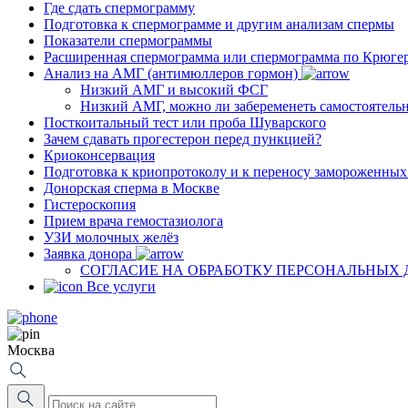
Где сдать спермограмму
Подготовка к спермограмме и другим анализам спермы
Показатели спермограммы
Расширенная спермограмма или спермограмма по Крюге
Анализ на АМГ (антимюллеров гормон)
Низкий АМГ и высокий ФСГ
Низкий АМГ, можно ли забеременеть самостоятель
Посткоитальный тест или проба Шуварского
Зачем сдавать прогестерон перед пункцией?
Криоконсервация
Подготовка к криопротоколу и к переносу замороженны
Донорская сперма в Москве
Гистероскопия
Прием врача гемостазиолога
УЗИ молочных желёз
Заявка донора
СОГЛАСИЕ НА ОБРАБОТКУ ПЕРСОНАЛЬНЫХ
Все услуги
Москва