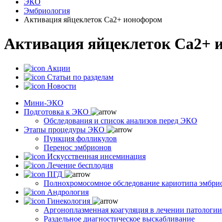
ЭКО
Эмбриология
Активация яйцеклеток Са2+ ионофором
Активация яйцеклеток Са2+ 
Акции
Статьи по разделам
Новости
Мини-ЭКО
Подготовка к ЭКО
Обследования и список анализов перед ЭКО
Этапы процедуры ЭКО
Пункция фолликулов
Перенос эмбрионов
Искусственная инсеминация
Лечение бесплодия
ПГД
Полнохромосомное обследование кариотипа эмбри
Андрология
Гинекология
Аргоноплазменная коагуляция в лечении патологи
Раздельное диагностическое выскабливание