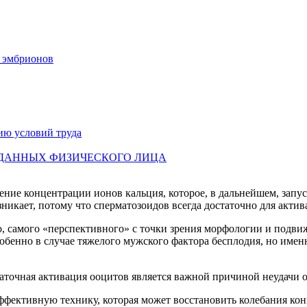
х эмбрионов
ию условий труда
 ДАННЫХ ФИЗИЧЕСКОГО ЛИЦА
ение концентрации ионов кальция, которое, в дальнейшем, запу
никает, потому что сперматозоидов всегда достаточно для акти
, самого «перспективного» с точки зрения морфологии и подви
обенно в случае тяжелого мужского фактора бесплодия, но имен
аточная активация ооцитов является важной причиной неудачи 
ффективную технику, которая может восстановить колебания ко