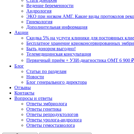
Стать донором
Ведение беременности
Андрология
ЭКО при низком АМГ. Какие виды протоколов рек
Гинекология
Дополнительная информация
Акции
Скидка 5% на услуги клиники для постоянных кли
Бесплатное хранение криоконсервированных эмбрио
Быть донором выгодно!
Телемедицинская консультация
Первичный приём + УЗИ-диагностика ОМТ 6 900 ₽
Блог
Статьи по разделам
Новости
Блог генерального директора
Отзывы
Контакты
Вопросы и ответы
Ответы эмбриолога
Ответы генетика
Ответы репродуктологов
Ответы уролога-андролога
Ответы гемостазиолога