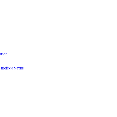
онов
и шейки матки