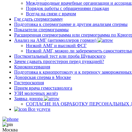
Международные врачебные организации и ассоциа
Порядок работы с обращениями граждан
Всегда на связи с врачом
Где сдать спермограмму
Подготовка к спермограмме и другим анализам спермы
Показатели спермограммы
Расширенная спермограмма или спермограмма по Крюге
Анализ на АМГ (антимюллеров гормон)
Низкий АМГ и высокий ФСГ
Низкий АМГ, можно ли забеременеть самостоятель
Посткоитальный тест или проба Шуварского
Зачем сдавать прогестерон перед пункцией?
Криоконсервация
Подготовка к криопротоколу и к переносу замороженны
Донорская сперма в Москве
Гистероскопия
Прием врача гемостазиолога
УЗИ молочных желёз
Заявка донора
СОГЛАСИЕ НА ОБРАБОТКУ ПЕРСОНАЛЬНЫХ
Все услуги
Москва