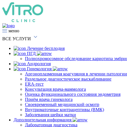
меню
ВСЕ
УСЛУГИ
Лечение бесплодия
ПГД
Полнохромосомное обследование кариотипа эмбри
Андрология
Гинекология
Аргоноплазменная коагуляция в лечении патологи
Раздельное диагностическое выскабливание
ERA-тест
Консультация врача-маммолога
Оценка функционального состояния эндометрия
Приём врача гинеколога
Своевременный медицинский осмотр
Внутриматочные контрацептивы (ВМК)
Заболевания шейки матки
Дополнительная информация
Лабораторная диагностика