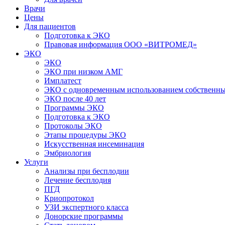
Врачи
Цены
Для пациентов
Подготовка к ЭКО
Правовая информация ООО «ВИТРОМЕД»
ЭКО
ЭКО
ЭКО при низком АМГ
Имплатест
ЭКО с одновременным использованием собственны
ЭКО после 40 лет
Программы ЭКО
Подготовка к ЭКО
Протоколы ЭКО
Этапы процедуры ЭКО
Искусственная инсеминация
Эмбриология
Услуги
Анализы при бесплодии
Лечение бесплодия
ПГД
Криопротокол
УЗИ экспертного класса
Донорские программы