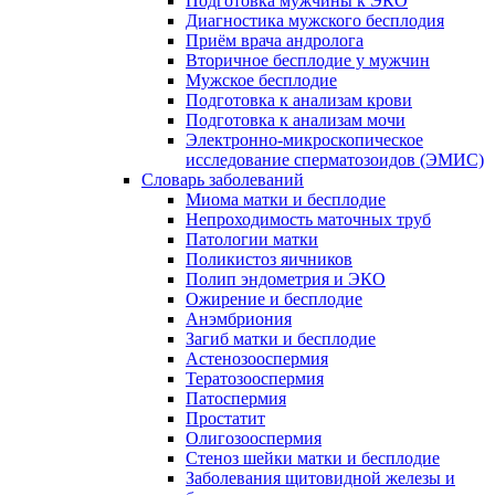
Подготовка мужчины к ЭКО
Диагностика мужского бесплодия
Приём врача андролога
Вторичное бесплодие у мужчин
Мужское бесплодие
Подготовка к анализам крови
Подготовка к анализам мочи
Электронно-микроскопическое
исследование сперматозоидов (ЭМИC)
Словарь заболеваний
Миома матки и бесплодие
Непроходимость маточных труб
Патологии матки
Поликистоз яичников
Полип эндометрия и ЭКО
Ожирение и бесплодие
Анэмбриония
Загиб матки и бесплодие
Астенозооспермия
Тератозооспермия
Патоспермия
Простатит
Олигозооспермия
Стеноз шейки матки и бесплодие
Заболевания щитовидной железы и