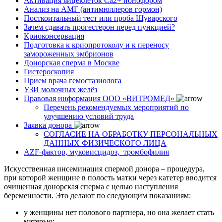
Активация яйцеклеток Са2+ ионофором
Анализ на АМГ (антимюллеров гормон)
Посткоитальный тест или проба Шуварского
Зачем сдавать прогестерон перед пункцией?
Криоконсервация
Подготовка к криопротоколу и к переносу
замороженных эмбрионов
Донорская сперма в Москве
Гистероскопия
Прием врача гемостазиолога
УЗИ молочных желёз
Правовая информация ООО «ВИТРОМЕД»
Перечень рекомендуемых мероприятий по
улучшению условий труда
Заявка донора
СОГЛАСИЕ НА ОБРАБОТКУ ПЕРСОНАЛЬНЫХ
ДАННЫХ ФИЗИЧЕСКОГО ЛИЦА
AZF-фактор, муковисцидоз, тромбофилия
Искусственная инсеминация спермой донора – процедура,
при которой женщине в полость матки через катетер вводится
очищенная донорская сперма с целью наступления
беременности. Это делают по следующим показаниям:
у женщины нет полового партнера, но она желает стать
матерью;