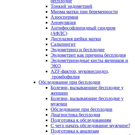
бесплодие
Тонкий эндометрий
Миома матки при беременности
Азооспермия
Ановуляция
Антифософлипидный синдром
(АФЛС)
Дисплазия шейки матки
Сальпингит
Эндометриоз и бесплодие
Эндометрит как причина бесплодия
Эндометриоидные кисты яичников и
ЭКО
AZF-фактор, муковисцидоз,
тромбофилия
Обследование при бесплодии
Болезни, вызывающие бесплодие у
женщин
Болезни, вызывающие бесплодие у
мужчин
Обследование при бесплодии
Диагностика бесплодия
Подготовка к обследованиям
С чего начать обследование мужчине?
Подготовка к анализам