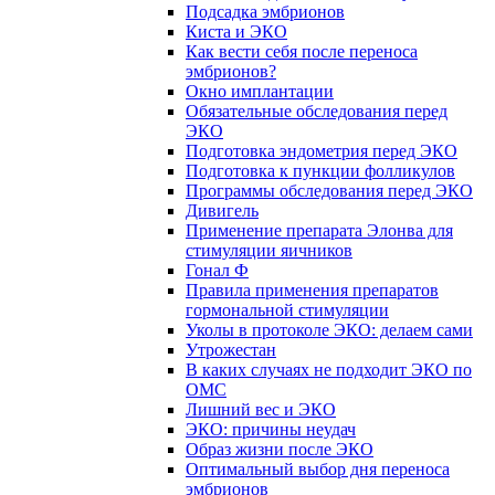
Подсадка эмбрионов
Киста и ЭКО
Как вести себя после переноса
эмбрионов?
Окно имплантации
Обязательные обследования перед
ЭКО
Подготовка эндометрия перед ЭКО
Подготовка к пункции фолликулов
Программы обследования перед ЭКО
Дивигель
Применение препарата Элонва для
стимуляции яичников
Гонал Ф
Правила применения препаратов
гормональной стимуляции
Уколы в протоколе ЭКО: делаем сами
Утрожестан
В каких случаях не подходит ЭКО по
ОМС
Лишний вес и ЭКО
ЭКО: причины неудач
Образ жизни после ЭКО
Оптимальный выбор дня переноса
эмбрионов