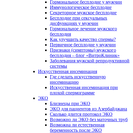
Гормональное бесплодие у мужчин
Иммунологическое бесплодие
Секреторное мужское бесплодие
Бесплодие при сексуальных
дисфункциях у мужчин
Гормональное лечение мужского
бесплодия
Как улучшить качество спермы?
Первичное бесплодие у мужчин
Признаки (симптомы) мужского
бесплодия – блог «ВитроКлиник»
Заболевания мужской репродуктивной
системы
Искусственная инсеминация
Где сделать искусственную
инсеминацию
Искусственная инсеминация при
плохой спермограмме
ЭКО
Близнецы при ЭКО
ЭКО для пациентов из Азербайджана
Сколько длится протокол ЭКО
Возможно ли ЭКО без маточных труб
Возможна ли естественная
беременность после ЭКО