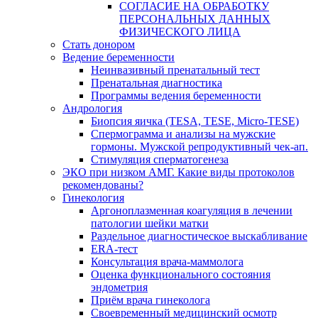
СОГЛАСИЕ НА ОБРАБОТКУ
ПЕРСОНАЛЬНЫХ ДАННЫХ
ФИЗИЧЕСКОГО ЛИЦА
Стать донором
Ведение беременности
Неинвазивный пренатальный тест
Пренатальная диагностика
Программы ведения беременности
Андрология
Биопсия яичка (TESA, TESE, Micro-TESE)
Спермограмма и анализы на мужские
гормоны. Мужской репродуктивный чек-ап.
Стимуляция сперматогенеза
ЭКО при низком АМГ. Какие виды протоколов
рекомендованы?
Гинекология
Аргоноплазменная коагуляция в лечении
патологии шейки матки
Раздельное диагностическое выскабливание
ERA-тест
Консультация врача-маммолога
Оценка функционального состояния
эндометрия
Приём врача гинеколога
Своевременный медицинский осмотр