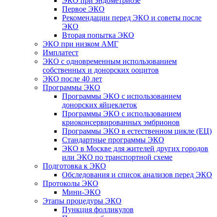
ЭКО при эндометриозе
Первое ЭКО
Рекомендации перед ЭКО и советы после
ЭКО
Вторая попытка ЭКО
ЭКО при низком АМГ
Имплатест
ЭКО с одновременным использованием
собственных и донорских ооцитов
ЭКО после 40 лет
Программы ЭКО
Программы ЭКО с использованием
донорских яйцеклеток
Программы ЭКО с использованием
криоконсервированных эмбрионов
Программы ЭКО в естественном цикле (ЕЦ)
Стандартные программы ЭКО
ЭКО в Москве для жителей других городов
или ЭКО по транспортной схеме
Подготовка к ЭКО
Обследования и список анализов перед ЭКО
Протоколы ЭКО
Мини-ЭКО
Этапы процедуры ЭКО
Пункция фолликулов