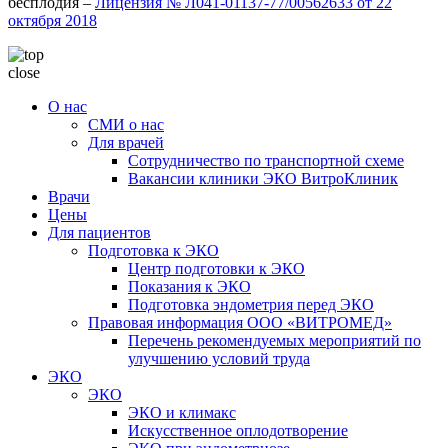
бесплодия –
Лицензия № Л041-01137-77/00562633 от 22
октября 2018
close
О нас
СМИ о нас
Для врачей
Сотрудничество по транспортной схеме
Вакансии клиники ЭКО ВитроКлиник
Врачи
Цены
Для пациентов
Подготовка к ЭКО
Центр подготовки к ЭКО
Показания к ЭКО
Подготовка эндометрия перед ЭКО
Правовая информация ООО «ВИТРОМЕД»
Перечень рекомендуемых мероприятий по
улучшению условий труда
ЭКО
ЭКО
ЭКО и климакс
Искусственное оплодотворение