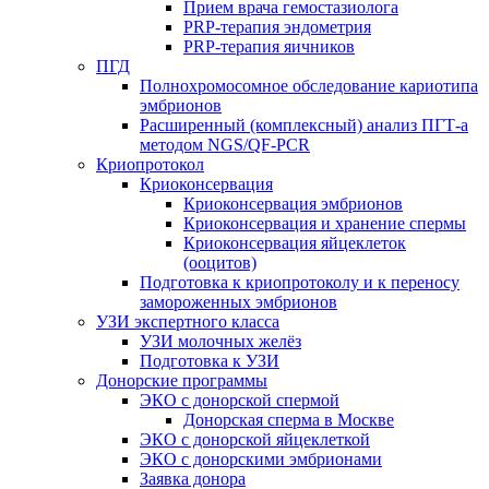
Прием врача гемостазиолога
PRP-терапия эндометрия
PRP-терапия яичников
ПГД
Полнохромосомное обследование кариотипа
эмбрионов
Расширенный (комплексный) анализ ПГТ-а
методом NGS/QF-PCR
Криопротокол
Криоконсервация
Криоконсервация эмбрионов
Криоконсервация и хранение спермы
Криоконсервация яйцеклеток
(ооцитов)
Подготовка к криопротоколу и к переносу
замороженных эмбрионов
УЗИ экспертного класса
УЗИ молочных желёз
Подготовка к УЗИ
Донорские программы
ЭКО с донорской спермой
Донорская сперма в Москве
ЭКО с донорской яйцеклеткой
ЭКО с донорскими эмбрионами
Заявка донора