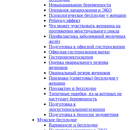
Невынашивание беременности
Операция лапароскопия и ЭКО
Психологическое бесплодие у женщин
Ребаунд-эффект
Что может чувствовать женщина на
протяжении менструального цикла
Профилактика заболеваний молочных
желёз
Подготовка к офисной гистероскопии
Офисная гистероскопия матки
Гистерорезектоскопия
Оценка овариального резерва
яичников
Овариальный резерв яичников
Признаки (симптомы) бесплодия у
женщин
Пролактин и бесплодие
Типичные ошибки, из-за которых не
наступает беременность
Подготовка к
эхогистеросальпингоскопии
Подготовка к биопсии эндометрия
Мужское бесплодие
Варикоцеле и бесплодие