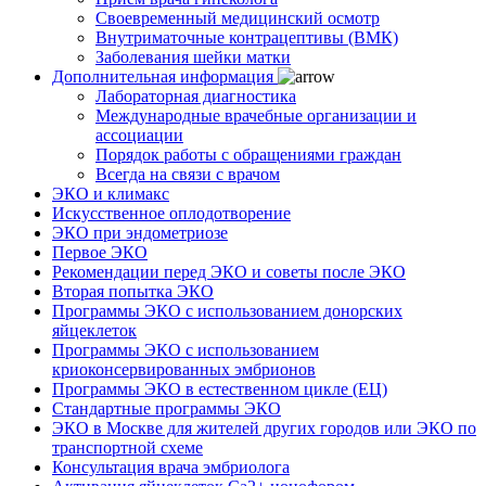
Своевременный медицинский осмотр
Внутриматочные контрацептивы (ВМК)
Заболевания шейки матки
Дополнительная информация
Лабораторная диагностика
Международные врачебные организации и
ассоциации
Порядок работы с обращениями граждан
Всегда на связи с врачом
ЭКО и климакс
Искусственное оплодотворение
ЭКО при эндометриозе
Первое ЭКО
Рекомендации перед ЭКО и советы после ЭКО
Вторая попытка ЭКО
Программы ЭКО с использованием донорских
яйцеклеток
Программы ЭКО с использованием
криоконсервированных эмбрионов
Программы ЭКО в естественном цикле (ЕЦ)
Стандартные программы ЭКО
ЭКО в Москве для жителей других городов или ЭКО по
транспортной схеме
Консультация врача эмбриолога