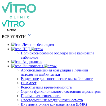
меню
ВСЕ
УСЛУГИ
Лечение бесплодия
ПГД
Полнохромосомное обследование кариотипа
эмбрионов
Андрология
Гинекология
Аргоноплазменная коагуляция в лечении
патологии шейки матки
Раздельное диагностическое выскабливание
ERA-тест
Консультация врача-маммолога
Оценка функционального состояния эндометрия
Приём врача гинеколога
Своевременный медицинский осмотр
Внутриматочные контрацептивы (ВМК)