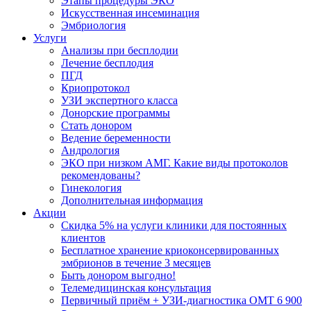
Этапы процедуры ЭКО
Искусственная инсеминация
Эмбриология
Услуги
Анализы при бесплодии
Лечение бесплодия
ПГД
Криопротокол
УЗИ экспертного класса
Донорские программы
Стать донором
Ведение беременности
Андрология
ЭКО при низком АМГ. Какие виды протоколов
рекомендованы?
Гинекология
Дополнительная информация
Акции
Скидка 5% на услуги клиники для постоянных
клиентов
Бесплатное хранение криоконсервированных
эмбрионов в течение 3 месяцев
Быть донором выгодно!
Телемедицинская консультация
Первичный приём + УЗИ-диагностика ОМТ 6 900