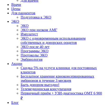
Для врачей
Врачи
Цены
Для пациентов
Подготовка к ЭКО
ЭКО
ЭКО
ЭКО при низком АМГ
Имплатест
ЭКО с одновременным использованием
собственных и донорских ооцитов
ЭКО после 40 лет
Программы ЭКО
Протоколы ЭКО
Эмбриология
Акции
Скидка 5% на услуги клиники для постоянных
клиентов
Бесплатное хранение криоконсервированных
эмбрионов в течение 3 месяцев
Быть донором выгодно!
Телемедицинская консультация
Первичный приём + УЗИ-диагностика ОМТ 6 900
₽
Блог