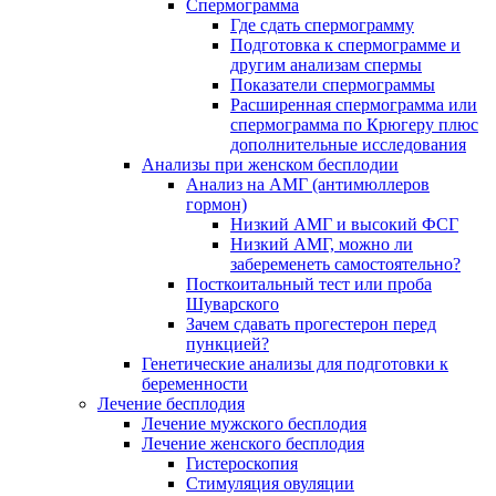
Спермограмма
Где сдать спермограмму
Подготовка к спермограмме и
другим анализам спермы
Показатели спермограммы
Расширенная спермограмма или
спермограмма по Крюгеру плюс
дополнительные исследования
Анализы при женском бесплодии
Анализ на АМГ (антимюллеров
гормон)
Низкий АМГ и высокий ФСГ
Низкий АМГ, можно ли
забеременеть самостоятельно?
Посткоитальный тест или проба
Шуварского
Зачем сдавать прогестерон перед
пункцией?
Генетические анализы для подготовки к
беременности
Лечение бесплодия
Лечение мужского бесплодия
Лечение женского бесплодия
Гистероскопия
Стимуляция овуляции