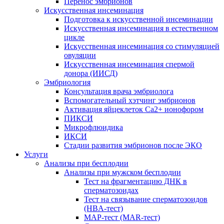
Перенос эмбрионов
Искусственная инсеминация
Подготовка к искусственной инсеминации
Искусственная инсеминация в естественном
цикле
Искусственная инсеминация со стимуляцией
овуляции
Искусственная инсеминация спермой
донора (ИИСД)
Эмбриология
Консультация врача эмбриолога
Вспомогательный хэтчинг эмбрионов
Активация яйцеклеток Са2+ ионофором
ПИКСИ
Микрофлюидика
ИКСИ
Стадии развития эмбрионов после ЭКО
Услуги
Анализы при бесплодии
Анализы при мужском бесплодии
Тест на фрагментацию ДНК в
сперматозоидах
Тест на связывание сперматозоидов
(HBA-тест)
МАР-тест (MAR-тест)