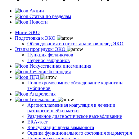
Акции
Статьи по разделам
Новости
Мини-ЭКО
Подготовка к ЭКО
Обследования и список анализов перед ЭКО
Этапы процедуры ЭКО
Пункция фолликулов
Перенос эмбрионов
Искусственная инсеминация
Лечение бесплодия
ПГД
Полнохромосомное обследование кариотипа
эмбрионов
Андрология
Гинекология
Аргоноплазменная коагуляция в лечении
патологии шейки матки
Раздельное диагностическое выскабливание
ERA-тест
Консультация врача-маммолога
Оценка функционального состояния эндометрия
Приём врача гинеколога