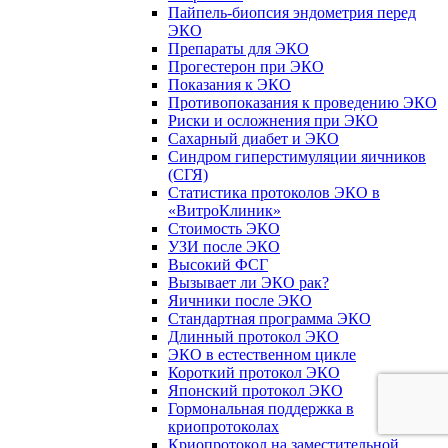
Пайпель-биопсия эндометрия перед
ЭКО
Препараты для ЭКО
Прогестерон при ЭКО
Показания к ЭКО
Противопоказания к проведению ЭКО
Риски и осложнения при ЭКО
Сахарный диабет и ЭКО
Синдром гиперстимуляции яичников
(СГЯ)
Статистика протоколов ЭКО в
«ВитроКлиник»
Стоимость ЭКО
УЗИ после ЭКО
Высокий ФСГ
Вызывает ли ЭКО рак?
Яичники после ЭКО
Стандартная программа ЭКО
Длинный протокол ЭКО
ЭКО в естественном цикле
Короткий протокол ЭКО
Японский протокол ЭКО
Гормональная поддержка в
криопротоколах
Криопротокол на заместительной