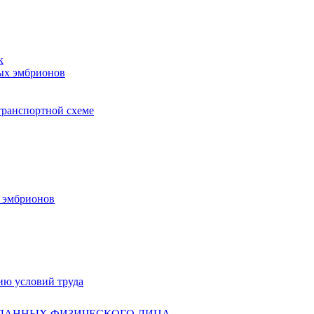
к
ых эмбрионов
транспортной схеме
х эмбрионов
ию условий труда
 ДАННЫХ ФИЗИЧЕСКОГО ЛИЦА