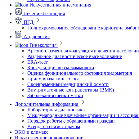
Искусственная инсеминация
Лечение бесплодия
ПГД
Полнохромосомное обследование кариотипа эмбри
Андрология
Гинекология
Аргоноплазменная коагуляция в лечении патологи
Раздельное диагностическое выскабливание
ERA-тест
Консультация врача-маммолога
Оценка функционального состояния эндометрия
Приём врача гинеколога
Своевременный медицинский осмотр
Внутриматочные контрацептивы (ВМК)
Заболевания шейки матки
Дополнительная информация
Лабораторная диагностика
Международные врачебные организации и ассоциа
Порядок работы с обращениями граждан
Всегда на связи с врачом
ЭКО и климакс
Искусственное оплодотворение