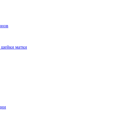
онов
и шейки матки
ции