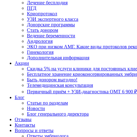
Лечение бесплодия
ПГД
Криопротокол
УЗИ экспертного класса
Донорские программы
Стать донором
Ведение беременности
Андрология
ЭКО при низком АМГ. Какие виды протоколов рек
Гинекология
Дополнительная информация
Акции
Скидка 5% на услуги клиники для постоянных кли
Бесплатное хранение криоконсервированных эмбрио
Быть донором выгодно!
Телемедицинская консультация
Первичный приём + УЗИ-диагностика ОМТ 6 900 ₽
Блог
Статьи по разделам
Новости
Блог генерального директора
Отзывы
Контакты
Вопросы и ответы
Ответы эмбриолога