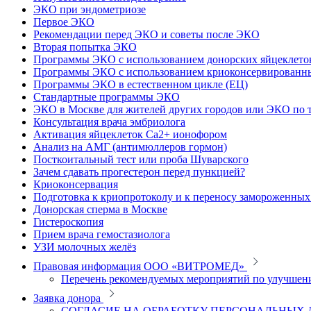
ЭКО при эндометриозе
Первое ЭКО
Рекомендации перед ЭКО и советы после ЭКО
Вторая попытка ЭКО
Программы ЭКО с использованием донорских яйцеклето
Программы ЭКО с использованием криоконсервированн
Программы ЭКО в естественном цикле (ЕЦ)
Стандартные программы ЭКО
ЭКО в Москве для жителей других городов или ЭКО по 
Консультация врача эмбриолога
Активация яйцеклеток Са2+ ионофором
Анализ на АМГ (антимюллеров гормон)
Посткоитальный тест или проба Шуварского
Зачем сдавать прогестерон перед пункцией?
Криоконсервация
Подготовка к криопротоколу и к переносу замороженны
Донорская сперма в Москве
Гистероскопия
Прием врача гемостазиолога
УЗИ молочных желёз
Правовая информация ООО «ВИТРОМЕД»
Перечень рекомендуемых мероприятий по улучшен
Заявка донора
СОГЛАСИЕ НА ОБРАБОТКУ ПЕРСОНАЛЬНЫХ