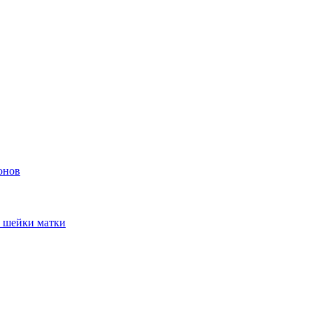
онов
и шейки матки