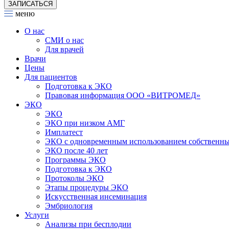
ЗАПИСАТЬСЯ
меню
О нас
СМИ о нас
Для врачей
Врачи
Цены
Для пациентов
Подготовка к ЭКО
Правовая информация ООО «ВИТРОМЕД»
ЭКО
ЭКО
ЭКО при низком АМГ
Имплатест
ЭКО с одновременным использованием собственны
ЭКО после 40 лет
Программы ЭКО
Подготовка к ЭКО
Протоколы ЭКО
Этапы процедуры ЭКО
Искусственная инсеминация
Эмбриология
Услуги
Анализы при бесплодии