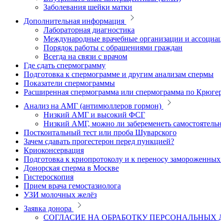
Заболевания шейки матки
Дополнительная информация
Лабораторная диагностика
Международные врачебные организации и ассоциа
Порядок работы с обращениями граждан
Всегда на связи с врачом
Где сдать спермограмму
Подготовка к спермограмме и другим анализам спермы
Показатели спермограммы
Расширенная спермограмма или спермограмма по Крюге
Анализ на АМГ (антимюллеров гормон)
Низкий АМГ и высокий ФСГ
Низкий АМГ, можно ли забеременеть самостоятель
Посткоитальный тест или проба Шуварского
Зачем сдавать прогестерон перед пункцией?
Криоконсервация
Подготовка к криопротоколу и к переносу замороженны
Донорская сперма в Москве
Гистероскопия
Прием врача гемостазиолога
УЗИ молочных желёз
Заявка донора
СОГЛАСИЕ НА ОБРАБОТКУ ПЕРСОНАЛЬНЫХ