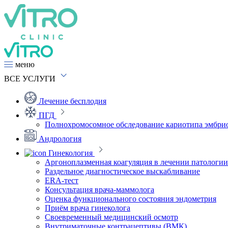
меню
ВСЕ
УСЛУГИ
Лечение бесплодия
ПГД
Полнохромосомное обследование кариотипа эмбри
Андрология
Гинекология
Аргоноплазменная коагуляция в лечении патологи
Раздельное диагностическое выскабливание
ERA-тест
Консультация врача-маммолога
Оценка функционального состояния эндометрия
Приём врача гинеколога
Своевременный медицинский осмотр
Внутриматочные контрацептивы (ВМК)