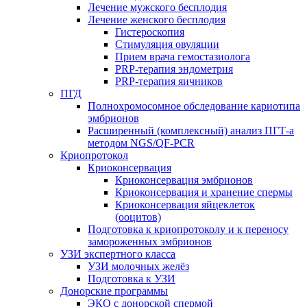
Лечение мужского бесплодия
Лечение женского бесплодия
Гистероскопия
Стимуляция овуляции
Прием врача гемостазиолога
PRP-терапия эндометрия
PRP-терапия яичников
ПГД
Полнохромосомное обследование кариотипа
эмбрионов
Расширенный (комплексный) анализ ПГТ-а
методом NGS/QF-PCR
Криопротокол
Криоконсервация
Криоконсервация эмбрионов
Криоконсервация и хранение спермы
Криоконсервация яйцеклеток
(ооцитов)
Подготовка к криопротоколу и к переносу
замороженных эмбрионов
УЗИ экспертного класса
УЗИ молочных желёз
Подготовка к УЗИ
Донорские программы
ЭКО с донорской спермой