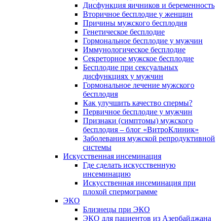
Дисфункция яичников и беременность
Вторичное бесплодие у женщин
Причины мужского бесплодия
Генетическое бесплодие
Гормональное бесплодие у мужчин
Иммунологическое бесплодие
Секреторное мужское бесплодие
Бесплодие при сексуальных
дисфункциях у мужчин
Гормональное лечение мужского
бесплодия
Как улучшить качество спермы?
Первичное бесплодие у мужчин
Признаки (симптомы) мужского
бесплодия – блог «ВитроКлиник»
Заболевания мужской репродуктивной
системы
Искусственная инсеминация
Где сделать искусственную
инсеминацию
Искусственная инсеминация при
плохой спермограмме
ЭКО
Близнецы при ЭКО
ЭКО для пациентов из Азербайджана