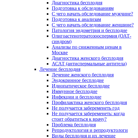
Диагностика бесплодия
Подготовка к обследованиям
С чего начать обследование мужчине?
Подготовка к анализам
С чего начать обследование женщине?
Патология эндометрия и бесплодие
Олигоастенотератозооспермия (ОАТ-
синдром)
Анализы по сниженным ценам в
Москве
Диагностика женского бесплодия
АСАТ (антиспермальные антитела)
Лечение бесплодия
Лечение женского бесплодия
Эндокринное бесплодие
Идиопатическое бесплодие
Иммунное бесплодие
Инфекции и бесплодие
Профилактика женского бесплодия
Не получается забеременеть год
Не получается забеременеть: когда
стоит обратиться к врачу?
Проблема бесплодия
Репродуктология и репродуктологи
Виды бесплодия и их лечение