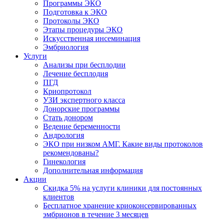
Программы ЭКО
Подготовка к ЭКО
Протоколы ЭКО
Этапы процедуры ЭКО
Искусственная инсеминация
Эмбриология
Услуги
Анализы при бесплодии
Лечение бесплодия
ПГД
Криопротокол
УЗИ экспертного класса
Донорские программы
Стать донором
Ведение беременности
Андрология
ЭКО при низком АМГ. Какие виды протоколов
рекомендованы?
Гинекология
Дополнительная информация
Акции
Скидка 5% на услуги клиники для постоянных
клиентов
Бесплатное хранение криоконсервированных
эмбрионов в течение 3 месяцев