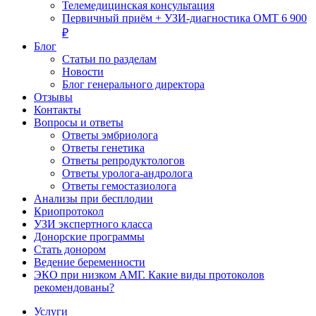
Телемедицинская консультация
Первичный приём + УЗИ-диагностика ОМТ 6 900
₽
Блог
Статьи по разделам
Новости
Блог генерального директора
Отзывы
Контакты
Вопросы и ответы
Ответы эмбриолога
Ответы генетика
Ответы репродуктологов
Ответы уролога-андролога
Ответы гемостазиолога
Анализы при бесплодии
Криопротокол
УЗИ экспертного класса
Донорские программы
Стать донором
Ведение беременности
ЭКО при низком АМГ. Какие виды протоколов
рекомендованы?
Услуги