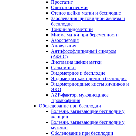
Простатит
Олигозооспермия
Стеноз шейки матки и бесплодие
Заболевания щитовидной железы и
бесплодие
Тонкий эндометрий
Миома матки при беременности
Азооспермия
Ановуляция
Антифософлипидный синдром
(АФЛС)
Дисплазия шейки матки
Сальпингит
Эндометриоз и бесплодие
Эндометрит как причина бесплодия
Эндометриоидные кисты яичников и
ЭКО
AZF-фактор, муковисцидоз,
тромбофилия
Обследование при бесплодии
Болезни, вызывающие бесплодие у
женщин
Болезни, вызывающие бесплодие у
мужчин
Обследование при бесплодии