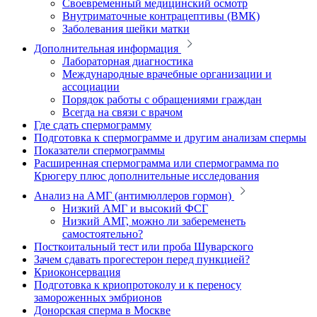
Своевременный медицинский осмотр
Внутриматочные контрацептивы (ВМК)
Заболевания шейки матки
Дополнительная информация
Лабораторная диагностика
Международные врачебные организации и
ассоциации
Порядок работы с обращениями граждан
Всегда на связи с врачом
Где сдать спермограмму
Подготовка к спермограмме и другим анализам спермы
Показатели спермограммы
Расширенная спермограмма или спермограмма по
Крюгеру плюс дополнительные исследования
Анализ на АМГ (антимюллеров гормон)
Низкий АМГ и высокий ФСГ
Низкий АМГ, можно ли забеременеть
самостоятельно?
Посткоитальный тест или проба Шуварского
Зачем сдавать прогестерон перед пункцией?
Криоконсервация
Подготовка к криопротоколу и к переносу
замороженных эмбрионов
Донорская сперма в Москве