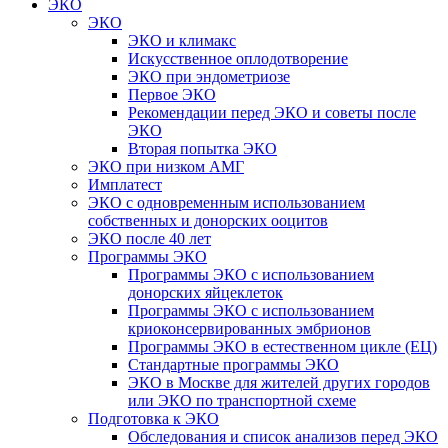
ЭКО
ЭКО
ЭКО и климакс
Искусственное оплодотворение
ЭКО при эндометриозе
Первое ЭКО
Рекомендации перед ЭКО и советы после
ЭКО
Вторая попытка ЭКО
ЭКО при низком АМГ
Имплатест
ЭКО с одновременным использованием
собственных и донорских ооцитов
ЭКО после 40 лет
Программы ЭКО
Программы ЭКО с использованием
донорских яйцеклеток
Программы ЭКО с использованием
криоконсервированных эмбрионов
Программы ЭКО в естественном цикле (ЕЦ)
Стандартные программы ЭКО
ЭКО в Москве для жителей других городов
или ЭКО по транспортной схеме
Подготовка к ЭКО
Обследования и список анализов перед ЭКО