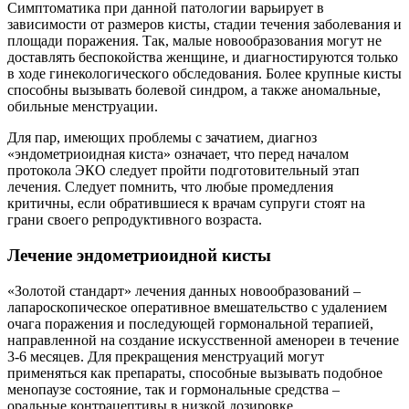
Симптоматика при данной патологии варьирует в
зависимости от размеров кисты, стадии течения заболевания и
площади поражения. Так, малые новообразования могут не
доставлять беспокойства женщине, и диагностируются только
в ходе гинекологического обследования. Более крупные кисты
способны вызывать болевой синдром, а также аномальные,
обильные менструации.
Для пар, имеющих проблемы с зачатием, диагноз
«эндометриоидная киста» означает, что перед началом
протокола ЭКО следует пройти подготовительный этап
лечения. Следует помнить, что любые промедления
критичны, если обратившиеся к врачам супруги стоят на
грани своего репродуктивного возраста.
Лечение эндометриоидной кисты
«Золотой стандарт» лечения данных новообразований –
лапароскопическое оперативное вмешательство с удалением
очага поражения и последующей гормональной терапией,
направленной на создание искусственной аменореи в течение
3-6 месяцев. Для прекращения менструаций могут
применяться как препараты, способные вызывать подобное
менопаузе состояние, так и гормональные средства –
оральные контрацептивы в низкой дозировке.