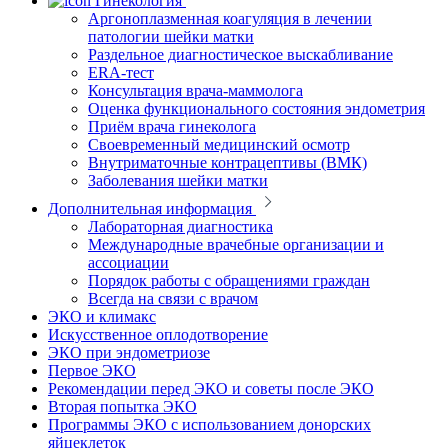
Гинекология
Аргоноплазменная коагуляция в лечении
патологии шейки матки
Раздельное диагностическое выскабливание
ERA-тест
Консультация врача-маммолога
Оценка функционального состояния эндометрия
Приём врача гинеколога
Своевременный медицинский осмотр
Внутриматочные контрацептивы (ВМК)
Заболевания шейки матки
Дополнительная информация
Лабораторная диагностика
Международные врачебные организации и
ассоциации
Порядок работы с обращениями граждан
Всегда на связи с врачом
ЭКО и климакс
Искусственное оплодотворение
ЭКО при эндометриозе
Первое ЭКО
Рекомендации перед ЭКО и советы после ЭКО
Вторая попытка ЭКО
Программы ЭКО с использованием донорских
яйцеклеток