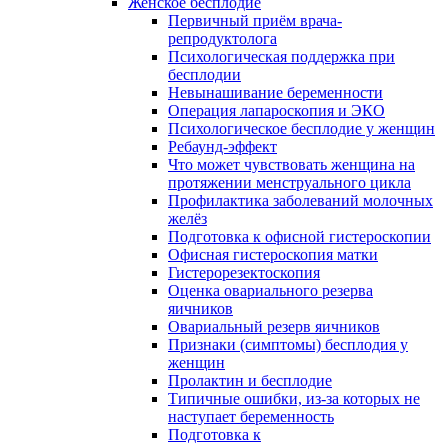
Женское бесплодие
Первичный приём врача-
репродуктолога
Психологическая поддержка при
бесплодии
Невынашивание беременности
Операция лапароскопия и ЭКО
Психологическое бесплодие у женщин
Ребаунд-эффект
Что может чувствовать женщина на
протяжении менструального цикла
Профилактика заболеваний молочных
желёз
Подготовка к офисной гистероскопии
Офисная гистероскопия матки
Гистерорезектоскопия
Оценка овариального резерва
яичников
Овариальный резерв яичников
Признаки (симптомы) бесплодия у
женщин
Пролактин и бесплодие
Типичные ошибки, из-за которых не
наступает беременность
Подготовка к