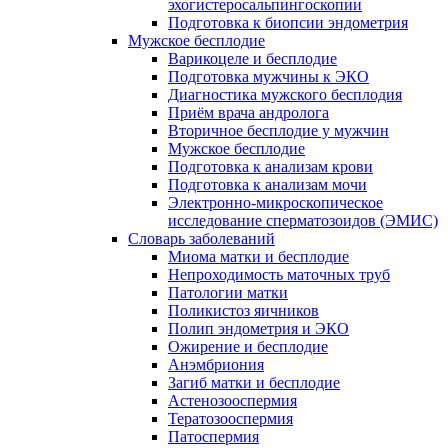
эхогистеросальпингоскопии
Подготовка к биопсии эндометрия
Мужское бесплодие
Варикоцеле и бесплодие
Подготовка мужчины к ЭКО
Диагностика мужского бесплодия
Приём врача андролога
Вторичное бесплодие у мужчин
Мужское бесплодие
Подготовка к анализам крови
Подготовка к анализам мочи
Электронно-микроскопическое
исследование сперматозоидов (ЭМИC)
Словарь заболеваний
Миома матки и бесплодие
Непроходимость маточных труб
Патологии матки
Поликистоз яичников
Полип эндометрия и ЭКО
Ожирение и бесплодие
Анэмбриония
Загиб матки и бесплодие
Астенозооспермия
Тератозооспермия
Патоспермия