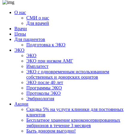
О нас
СМИ о нас
Для врачей
Врачи
Цены
Для пациентов
Подготовка к ЭКО
ЭКО
ЭКО
ЭКО при низком АМГ
Имплатест
ЭКО с одновременным использованием
собственных и донорских ооцитов
ЭКО после 40 лет
Программы ЭКО
Протоколы ЭКО
Эмбриология
Акции
Скидка 5% на услуги клиники для постоянных
клиентов
Бесплатное хранение криоконсервированных
эмбрионов в течение 3 месяцев
Быть донором выгодно!