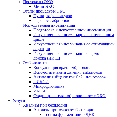
Протоколы ЭКО
Мини-ЭКО
Этапы процедуры ЭКО
Пункция фолликулов
Перенос эмбрионов
Искусственная инсеминация
Подготовка к искусственной инсеминации
Искусственная инсеминация в естественном
цикле
Искусственная инсеминация со стимуляцией
овуляции
Искусственная инсеминация спермой
донора (ИИСД)
Эмбриология
Консультация врача эмбриолога
Вспомогательный хэтчинг эмбрионов
Активация яйцеклеток Са2+ ионофором
ПИКСИ
Микрофлюидика
ИКСИ
Стадии развития эмбрионов после ЭКО
Услуги
Анализы при бесплодии
Анализы при мужском бесплодии
Тест на фрагментацию ДНК в