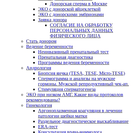
Донорская сперма в Москве
ЭКО с донорской яйцеклеткой
ЭКО с донорскими эмбрионами
Заявка донора
СОГЛАСИЕ НА ОБРАБОТКУ
ПЕРСОНАЛЬНЫХ ДАННЫХ
ФИЗИЧЕСКОГО ЛИЦА
Стать донором
Ведение беременности
Неинвазивный пренатальный тест
Пренатальная диагностика
Программы ведения беременности
Андрология
Биопсия яичка (TESA, TESE, Micro-TESE)
Спермограмма и анализы на мужские
гормоны. Мужской репродуктивный чек-ап.
Стимуляция сперматогенеза
ЭКО при низком АМГ. Какие виды протоколов
рекомендованы?
Гинекология
Аргоноплазменная коагуляция в лечении
патологии шейки матки
Раздельное диагностическое выскабливание
ERA-тест
Консультация врача-маммолога