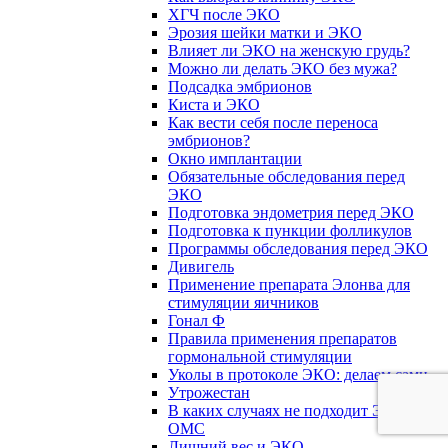
ХГЧ после ЭКО
Эрозия шейки матки и ЭКО
Влияет ли ЭКО на женскую грудь?
Можно ли делать ЭКО без мужа?
Подсадка эмбрионов
Киста и ЭКО
Как вести себя после переноса
эмбрионов?
Окно имплантации
Обязательные обследования перед
ЭКО
Подготовка эндометрия перед ЭКО
Подготовка к пункции фолликулов
Программы обследования перед ЭКО
Дивигель
Применение препарата Элонва для
стимуляции яичников
Гонал Ф
Правила применения препаратов
гормональной стимуляции
Уколы в протоколе ЭКО: делаем сами
Утрожестан
В каких случаях не подходит ЭКО по
ОМС
Лишний вес и ЭКО