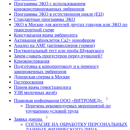
Программы ЭКО с использованием
криоконсервированных эмбрионов
Программы ЭКО в естественном цикле (ЕЦ)
Стандартные программы ЭКО
ЭКО в Москве для жителей других городов или ЭКО по
транспортной схеме
Консультация врача эмбриолога
Активация яйцеклеток Са2+ ионофором
Анализ на АМГ (антимюллеров гормон)
Посткоитальный тест или проба Шуварского
Зачем сдавать прогестерон перед пункцией?
Криоконсервация
Подготовка к криопротоколу и к переносу
замороженных эмбрионов
Донорская сперма в Москве
Гистероскопия
Прием врача гемостазиолога
УЗИ молочных желёз
Правовая информация ООО «ВИТРОМЕД»
Перечень рекомендуемых мероприятий по
улучшению условий труда
Заявка донора
СОГЛАСИЕ НА ОБРАБОТКУ ПЕРСОНАЛЬНЫХ
ДАННЫХ ФИЗИЧЕСКОГО ЛИЦА