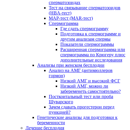
сперматозоидах
Тест на связывание сперматозоидов
(HBA-тест)
МАР-тест (MAR-тест)
Спермограмма
Где сдать спермограмму
Подготовка к спермограмме и
другим анализам спермы
Показатели спермограммы
Расширенная спермограмма или
спермограмма по Крюгеру плюс
дополнительные исследования
Анализы при женском бесплодии
Анализ на АМГ (антимюллеров
гормон)
Низкий АМГ и высокий ФСГ
Низкий АМГ, можно ли
забеременеть самостоятельно?
Посткоитальный тест или проба
Шуварского
Зачем сдавать прогестерон перед
пункцией?
Генетические анализы для подготовки к
беременности
Лечение бесплодия