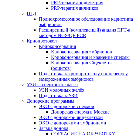
PRP-терапия эндометрия
PRP-терапия яичников
ПГД
Полнохромосомное обследование кариотипа
эмбрионов
Расширенный (комплексный) анализ ПГТ-а
методом NGS/QF-PCR
Криопротокол
Криоконсервация
Криоконсервация эмбрионов
Криоконсервация и хранение спермы
Криоконсервация яйцеклеток
(ооцитов)
Подготовка к криопротоколу и к переносу
замороженных эмбрионов
УЗИ экспертного класса
УЗИ молочных желёз
Подготовка к УЗИ
Донорские программы
ЭКО с донорской спермой
Донорская сперма в Москве
ЭКО с донорской яйцеклеткой
ЭКО с донорскими эмбрионами
Заявка донора
СОГЛАСИЕ НА ОБРАБОТКУ