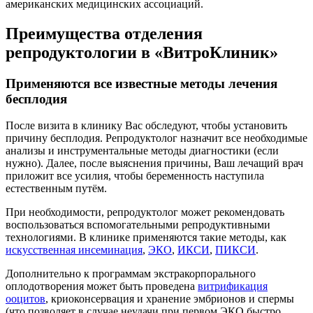
американских медицинских ассоциаций.
Преимущества отделения
репродуктологии в «ВитроКлиник»
Применяются все известные методы лечения
бесплодия
После визита в клинику Вас обследуют, чтобы установить
причину бесплодия. Репродуктолог назначит все необходимые
анализы и инструментальные методы диагностики (если
нужно). Далее, после выяснения причины, Ваш лечащий врач
приложит все усилия, чтобы беременность наступила
естественным путём.
При необходимости, репродуктолог может рекомендовать
воспользоваться вспомогательными репродуктивными
технологиями. В клинике применяются такие методы, как
и
скусственная инсеминация
,
ЭКО
,
ИКСИ
,
ПИКСИ
.
Дополнительно к программам экстракорпорального
оплодотворения может быть проведена
витрификация
ооцитов
, криоконсервация и хранение эмбрионов и спермы
(что позволяет в случае неудачи при первом ЭКО быстро