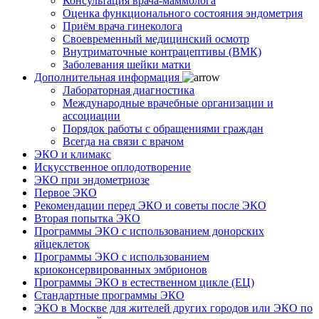
Консультация врача-маммолога
Оценка функционального состояния эндометрия
Приём врача гинеколога
Своевременный медицинский осмотр
Внутриматочные контрацептивы (ВМК)
Заболевания шейки матки
Дополнительная информация
Лабораторная диагностика
Международные врачебные организации и
ассоциации
Порядок работы с обращениями граждан
Всегда на связи с врачом
ЭКО и климакс
Искусственное оплодотворение
ЭКО при эндометриозе
Первое ЭКО
Рекомендации перед ЭКО и советы после ЭКО
Вторая попытка ЭКО
Программы ЭКО с использованием донорских
яйцеклеток
Программы ЭКО с использованием
криоконсервированных эмбрионов
Программы ЭКО в естественном цикле (ЕЦ)
Стандартные программы ЭКО
ЭКО в Москве для жителей других городов или ЭКО по