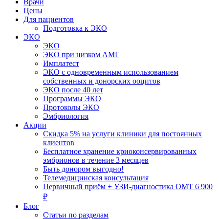
Врачи
Цены
Для пациентов
Подготовка к ЭКО
ЭКО
ЭКО
ЭКО при низком АМГ
Имплатест
ЭКО с одновременным использованием
собственных и донорских ооцитов
ЭКО после 40 лет
Программы ЭКО
Протоколы ЭКО
Эмбриология
Акции
Скидка 5% на услуги клиники для постоянных
клиентов
Бесплатное хранение криоконсервированных
эмбрионов в течение 3 месяцев
Быть донором выгодно!
Телемедицинская консультация
Первичный приём + УЗИ-диагностика ОМТ 6 900
₽
Блог
Статьи по разделам