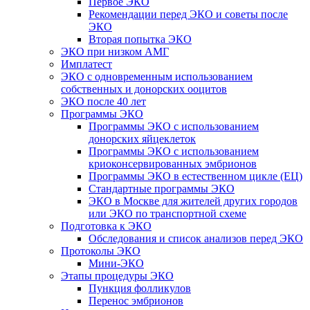
Первое ЭКО
Рекомендации перед ЭКО и советы после
ЭКО
Вторая попытка ЭКО
ЭКО при низком АМГ
Имплатест
ЭКО с одновременным использованием
собственных и донорских ооцитов
ЭКО после 40 лет
Программы ЭКО
Программы ЭКО с использованием
донорских яйцеклеток
Программы ЭКО с использованием
криоконсервированных эмбрионов
Программы ЭКО в естественном цикле (ЕЦ)
Стандартные программы ЭКО
ЭКО в Москве для жителей других городов
или ЭКО по транспортной схеме
Подготовка к ЭКО
Обследования и список анализов перед ЭКО
Протоколы ЭКО
Мини-ЭКО
Этапы процедуры ЭКО
Пункция фолликулов
Перенос эмбрионов