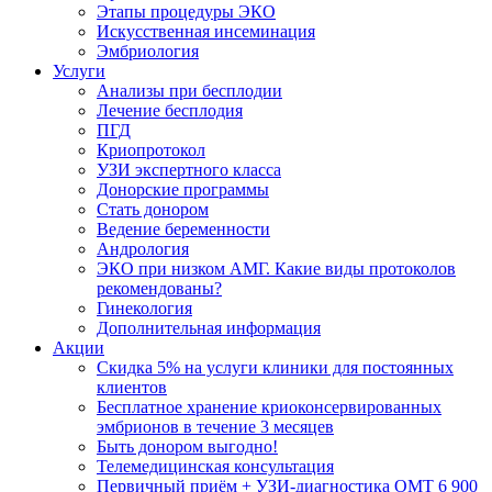
Этапы процедуры ЭКО
Искусственная инсеминация
Эмбриология
Услуги
Анализы при бесплодии
Лечение бесплодия
ПГД
Криопротокол
УЗИ экспертного класса
Донорские программы
Стать донором
Ведение беременности
Андрология
ЭКО при низком АМГ. Какие виды протоколов
рекомендованы?
Гинекология
Дополнительная информация
Акции
Скидка 5% на услуги клиники для постоянных
клиентов
Бесплатное хранение криоконсервированных
эмбрионов в течение 3 месяцев
Быть донором выгодно!
Телемедицинская консультация
Первичный приём + УЗИ-диагностика ОМТ 6 900