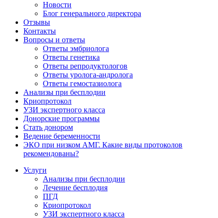
Новости
Блог генерального директора
Отзывы
Контакты
Вопросы и ответы
Ответы эмбриолога
Ответы генетика
Ответы репродуктологов
Ответы уролога-андролога
Ответы гемостазиолога
Анализы при бесплодии
Криопротокол
УЗИ экспертного класса
Донорские программы
Стать донором
Ведение беременности
ЭКО при низком АМГ. Какие виды протоколов
рекомендованы?
Услуги
Анализы при бесплодии
Лечение бесплодия
ПГД
Криопротокол
УЗИ экспертного класса