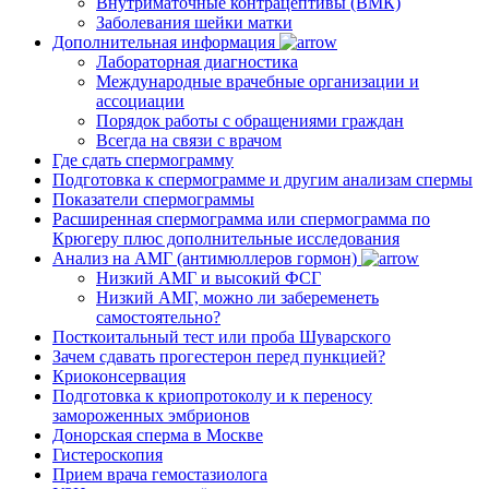
Внутриматочные контрацептивы (ВМК)
Заболевания шейки матки
Дополнительная информация
Лабораторная диагностика
Международные врачебные организации и
ассоциации
Порядок работы с обращениями граждан
Всегда на связи с врачом
Где сдать спермограмму
Подготовка к спермограмме и другим анализам спермы
Показатели спермограммы
Расширенная спермограмма или спермограмма по
Крюгеру плюс дополнительные исследования
Анализ на АМГ (антимюллеров гормон)
Низкий АМГ и высокий ФСГ
Низкий АМГ, можно ли забеременеть
самостоятельно?
Посткоитальный тест или проба Шуварского
Зачем сдавать прогестерон перед пункцией?
Криоконсервация
Подготовка к криопротоколу и к переносу
замороженных эмбрионов
Донорская сперма в Москве
Гистероскопия
Прием врача гемостазиолога