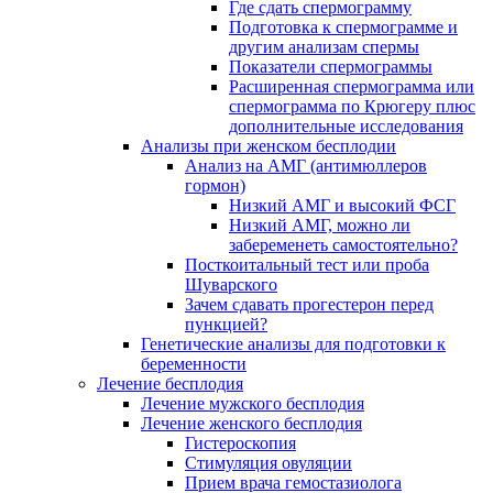
Где сдать спермограмму
Подготовка к спермограмме и
другим анализам спермы
Показатели спермограммы
Расширенная спермограмма или
спермограмма по Крюгеру плюс
дополнительные исследования
Анализы при женском бесплодии
Анализ на АМГ (антимюллеров
гормон)
Низкий АМГ и высокий ФСГ
Низкий АМГ, можно ли
забеременеть самостоятельно?
Посткоитальный тест или проба
Шуварского
Зачем сдавать прогестерон перед
пункцией?
Генетические анализы для подготовки к
беременности
Лечение бесплодия
Лечение мужского бесплодия
Лечение женского бесплодия
Гистероскопия
Стимуляция овуляции
Прием врача гемостазиолога