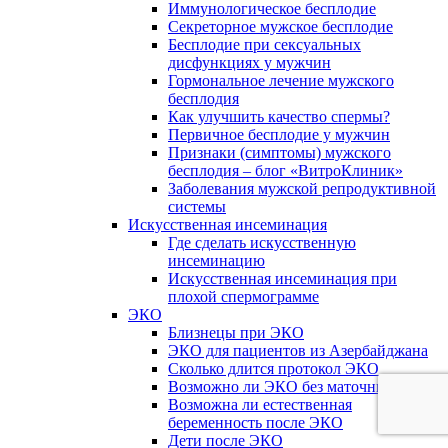
Иммунологическое бесплодие
Секреторное мужское бесплодие
Бесплодие при сексуальных
дисфункциях у мужчин
Гормональное лечение мужского
бесплодия
Как улучшить качество спермы?
Первичное бесплодие у мужчин
Признаки (симптомы) мужского
бесплодия – блог «ВитроКлиник»
Заболевания мужской репродуктивной
системы
Искусственная инсеминация
Где сделать искусственную
инсеминацию
Искусственная инсеминация при
плохой спермограмме
ЭКО
Близнецы при ЭКО
ЭКО для пациентов из Азербайджана
Сколько длится протокол ЭКО
Возможно ли ЭКО без маточных труб
Возможна ли естественная
беременность после ЭКО
Дети после ЭКО