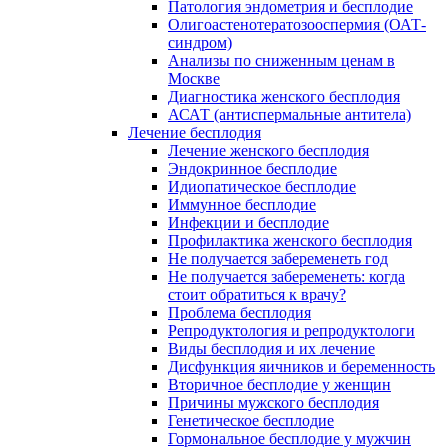
Патология эндометрия и бесплодие
Олигоастенотератозооспермия (ОАТ-
синдром)
Анализы по сниженным ценам в
Москве
Диагностика женского бесплодия
АСАТ (антиспермальные антитела)
Лечение бесплодия
Лечение женского бесплодия
Эндокринное бесплодие
Идиопатическое бесплодие
Иммунное бесплодие
Инфекции и бесплодие
Профилактика женского бесплодия
Не получается забеременеть год
Не получается забеременеть: когда
стоит обратиться к врачу?
Проблема бесплодия
Репродуктология и репродуктологи
Виды бесплодия и их лечение
Дисфункция яичников и беременность
Вторичное бесплодие у женщин
Причины мужского бесплодия
Генетическое бесплодие
Гормональное бесплодие у мужчин