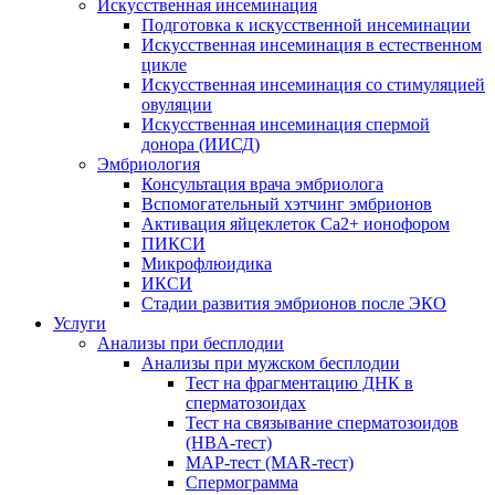
Искусственная инсеминация
Подготовка к искусственной инсеминации
Искусственная инсеминация в естественном
цикле
Искусственная инсеминация со стимуляцией
овуляции
Искусственная инсеминация спермой
донора (ИИСД)
Эмбриология
Консультация врача эмбриолога
Вспомогательный хэтчинг эмбрионов
Активация яйцеклеток Са2+ ионофором
ПИКСИ
Микрофлюидика
ИКСИ
Стадии развития эмбрионов после ЭКО
Услуги
Анализы при бесплодии
Анализы при мужском бесплодии
Тест на фрагментацию ДНК в
сперматозоидах
Тест на связывание сперматозоидов
(HBA-тест)
МАР-тест (MAR-тест)
Спермограмма