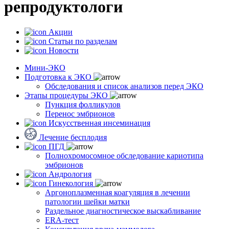
репродуктологи
Акции
Статьи по разделам
Новости
Мини-ЭКО
Подготовка к ЭКО
Обследования и список анализов перед ЭКО
Этапы процедуры ЭКО
Пункция фолликулов
Перенос эмбрионов
Искусственная инсеминация
Лечение бесплодия
ПГД
Полнохромосомное обследование кариотипа
эмбрионов
Андрология
Гинекология
Аргоноплазменная коагуляция в лечении
патологии шейки матки
Раздельное диагностическое выскабливание
ERA-тест