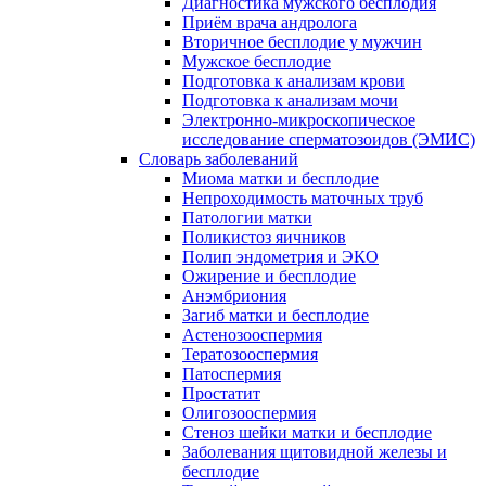
Диагностика мужского бесплодия
Приём врача андролога
Вторичное бесплодие у мужчин
Мужское бесплодие
Подготовка к анализам крови
Подготовка к анализам мочи
Электронно-микроскопическое
исследование сперматозоидов (ЭМИC)
Словарь заболеваний
Миома матки и бесплодие
Непроходимость маточных труб
Патологии матки
Поликистоз яичников
Полип эндометрия и ЭКО
Ожирение и бесплодие
Анэмбриония
Загиб матки и бесплодие
Астенозооспермия
Тератозооспермия
Патоспермия
Простатит
Олигозооспермия
Стеноз шейки матки и бесплодие
Заболевания щитовидной железы и
бесплодие