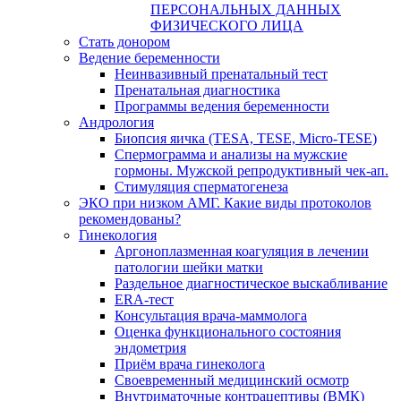
ПЕРСОНАЛЬНЫХ ДАННЫХ
ФИЗИЧЕСКОГО ЛИЦА
Стать донором
Ведение беременности
Неинвазивный пренатальный тест
Пренатальная диагностика
Программы ведения беременности
Андрология
Биопсия яичка (TESA, TESE, Micro-TESE)
Спермограмма и анализы на мужские
гормоны. Мужской репродуктивный чек-ап.
Стимуляция сперматогенеза
ЭКО при низком АМГ. Какие виды протоколов
рекомендованы?
Гинекология
Аргоноплазменная коагуляция в лечении
патологии шейки матки
Раздельное диагностическое выскабливание
ERA-тест
Консультация врача-маммолога
Оценка функционального состояния
эндометрия
Приём врача гинеколога
Своевременный медицинский осмотр
Внутриматочные контрацептивы (ВМК)