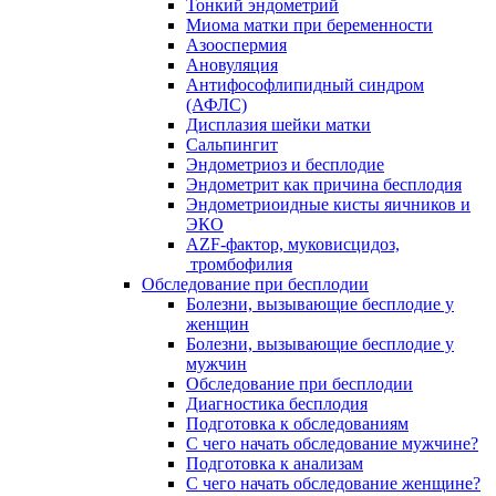
Тонкий эндометрий
Миома матки при беременности
Азооспермия
Ановуляция
Антифософлипидный синдром
(АФЛС)
Дисплазия шейки матки
Сальпингит
Эндометриоз и бесплодие
Эндометрит как причина бесплодия
Эндометриоидные кисты яичников и
ЭКО
AZF-фактор, муковисцидоз,
тромбофилия
Обследование при бесплодии
Болезни, вызывающие бесплодие у
женщин
Болезни, вызывающие бесплодие у
мужчин
Обследование при бесплодии
Диагностика бесплодия
Подготовка к обследованиям
С чего начать обследование мужчине?
Подготовка к анализам
С чего начать обследование женщине?