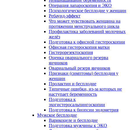
Невынашивание беременности
Операция лапароскопия и ЭКО
Психологическое бесплодие у женщин
Ребаунд-эффект
Что может чувствовать женщина на
протяжении менструального цикла
Профилактика заболеваний молочных
желёз
Подготовка к офисной гистероскопии
Офисная гистероскопия матки
Гистерорезектоскопия
Оценка овариального резерва
яичников
Овариальный резерв яичников
Признаки (симптомы) бесплодия у
женщин
Пролактин и бесплодие
Типичные ошибки, из-за которых не
наступает беременность
Подготовка к
эхогистеросальпингоскопии
Подготовка к биопсии эндометрия
Мужское бесплодие
Варикоцеле и бесплодие
Подготовка мужчины к ЭКО