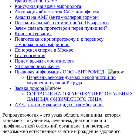
транспортной схеме
Консультация врача эмбриолога
Активация яйцеклеток Са2+ ионофором
Анализ на АМГ (антимюллеров гормон)
Посткоитальный тест или проба Шуварского
Зачем сдавать прогестерон перед пункцией?
Криоконсервация
Подготовка к криопротоколу и к переносу
замороженных эмбрионов
Донорская сперма в Москве
Гистероскопия
Прием врача гемостазиолога
УЗИ молочных желёз
Правовая информация ООО «ВИТРОМЕД»
Перечень рекомендуемых мероприятий по
улучшению условий труда
Заявка донора
СОГЛАСИЕ НА ОБРАБОТКУ ПЕРСОНАЛЬНЫХ
ДАННЫХ ФИЗИЧЕСКОГО ЛИЦА
AZF-фактор, муковисцидоз, тромбофилия
Репродуктология – это узкая область медицины, которая
занимается изучением, лечением, диагностикой и
профилактикой состояний организма, при которых
невозможно естественное зачатие и рождение здорового