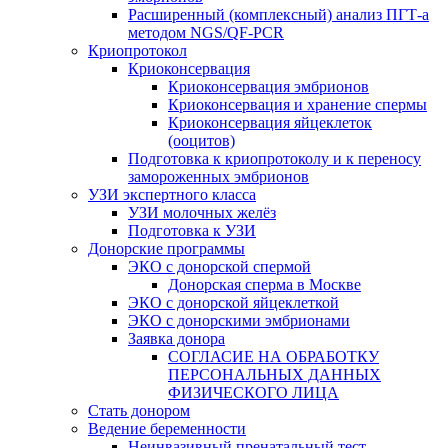
Расширенный (комплексный) анализ ПГТ-а
методом NGS/QF-PCR
Криопротокол
Криоконсервация
Криоконсервация эмбрионов
Криоконсервация и хранение спермы
Криоконсервация яйцеклеток
(ооцитов)
Подготовка к криопротоколу и к переносу
замороженных эмбрионов
УЗИ экспертного класса
УЗИ молочных желёз
Подготовка к УЗИ
Донорские программы
ЭКО с донорской спермой
Донорская сперма в Москве
ЭКО с донорской яйцеклеткой
ЭКО с донорскими эмбрионами
Заявка донора
СОГЛАСИЕ НА ОБРАБОТКУ
ПЕРСОНАЛЬНЫХ ДАННЫХ
ФИЗИЧЕСКОГО ЛИЦА
Стать донором
Ведение беременности
Неинвазивный пренатальный тест