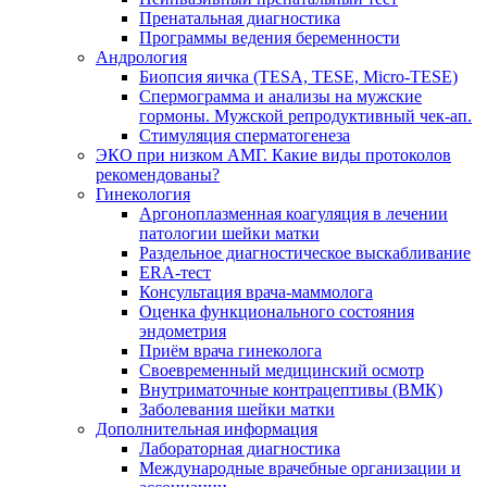
Пренатальная диагностика
Программы ведения беременности
Андрология
Биопсия яичка (TESA, TESE, Micro-TESE)
Спермограмма и анализы на мужские
гормоны. Мужской репродуктивный чек-ап.
Стимуляция сперматогенеза
ЭКО при низком АМГ. Какие виды протоколов
рекомендованы?
Гинекология
Аргоноплазменная коагуляция в лечении
патологии шейки матки
Раздельное диагностическое выскабливание
ERA-тест
Консультация врача-маммолога
Оценка функционального состояния
эндометрия
Приём врача гинеколога
Своевременный медицинский осмотр
Внутриматочные контрацептивы (ВМК)
Заболевания шейки матки
Дополнительная информация
Лабораторная диагностика
Международные врачебные организации и