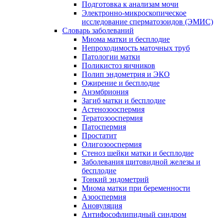
Подготовка к анализам мочи
Электронно-микроскопическое
исследование сперматозоидов (ЭМИC)
Словарь заболеваний
Миома матки и бесплодие
Непроходимость маточных труб
Патологии матки
Поликистоз яичников
Полип эндометрия и ЭКО
Ожирение и бесплодие
Анэмбриония
Загиб матки и бесплодие
Астенозооспермия
Тератозооспермия
Патоспермия
Простатит
Олигозооспермия
Стеноз шейки матки и бесплодие
Заболевания щитовидной железы и
бесплодие
Тонкий эндометрий
Миома матки при беременности
Азооспермия
Ановуляция
Антифософлипидный синдром