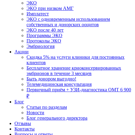
ЭКО
ЭКО при низком АМГ
Имплатест
ЭКО с одновременным использованием
собственных и донорских ооцитов
ЭКО после 40 лет
Программы ЭКО
Протоколы ЭКО
Эмбриология
Акции
Скидка 5% на услуги клиники для постоянных
клиентов
Бесплатное хранение криоконсервированных
эмбрионов в течение 3 месяцев
Быть донором выгодно!
Телемедицинская консультация
Первичный приём + УЗИ-диагностика ОМТ 6 900
₽
Блог
Статьи по разделам
Новости
Блог генерального директора
Отзывы
Контакты
Вопросы и ответы