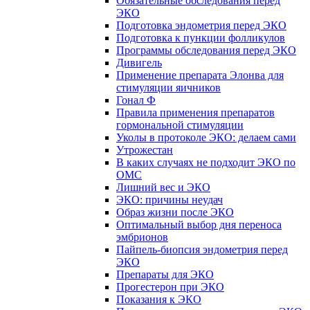
Обязательные обследования перед
ЭКО
Подготовка эндометрия перед ЭКО
Подготовка к пункции фолликулов
Программы обследования перед ЭКО
Дивигель
Применение препарата Элонва для
стимуляции яичников
Гонал Ф
Правила применения препаратов
гормональной стимуляции
Уколы в протоколе ЭКО: делаем сами
Утрожестан
В каких случаях не подходит ЭКО по
ОМС
Лишний вес и ЭКО
ЭКО: причины неудач
Образ жизни после ЭКО
Оптимальный выбор дня переноса
эмбрионов
Пайпель-биопсия эндометрия перед
ЭКО
Препараты для ЭКО
Прогестерон при ЭКО
Показания к ЭКО