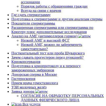
ассоциации
Порядок работы с обращениями граждан
Всегда на связи с врачом
Где сдать спермограмму
Подготовка к спермограмме и другим анализам спермы
Показатели спермограммы
Расширенная спермограмма или спермограмма по
Крюгеру плюс дополнительные исследования
Анализ на АМГ (антимюллеров гормон)
Низкий АМГ и высокий ФСГ
Низкий АМГ, можно ли забеременеть
самостоятельно?
Посткоитальный тест или проба Шуварского
Зачем сдавать прогестерон перед пункцией?
Криоконсервация
Подготовка к криопротоколу и к переносу
замороженных эмбрионов
Донорская сперма в Москве
Гистероскопия
Прием врача гемостазиолога
УЗИ молочных желёз
Заявка донора
СОГЛАСИЕ НА ОБРАБОТКУ ПЕРСОНАЛЬНЫХ
ДАННЫХ ФИЗИЧЕСКОГО ЛИЦА
Все услуги