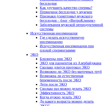
бесплодия
Как улучшить качество спермы?
Первичное бесплодие у мужчин
Признаки (симптомы) мужского
бесплодия – блог «ВитроКлиник»
Заболевания мужской репродуктивной
системы
Искусственная инсеминация
Где сделать искусственную
инсеминацию
Искусственная инсеминация при
плохой спермограмме
ЭКО
Близнецы при ЭКО
ЭКО для пациентов из Азербайджана
Сколько длится протокол ЭКО
Возможно ли ЭКО без маточных труб
Возможна ли естественная
беременность после ЭКО
Дети после ЭКО
Сколько раз можно делать ЭКО
Эффективность ЭКО
Когда нужно делать ЭКО
До какого возраста можно делать
ЭКО?