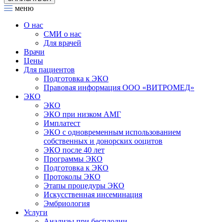
меню
О нас
СМИ о нас
Для врачей
Врачи
Цены
Для пациентов
Подготовка к ЭКО
Правовая информация ООО «ВИТРОМЕД»
ЭКО
ЭКО
ЭКО при низком АМГ
Имплатест
ЭКО с одновременным использованием
собственных и донорских ооцитов
ЭКО после 40 лет
Программы ЭКО
Подготовка к ЭКО
Протоколы ЭКО
Этапы процедуры ЭКО
Искусственная инсеминация
Эмбриология
Услуги
Анализы при бесплодии