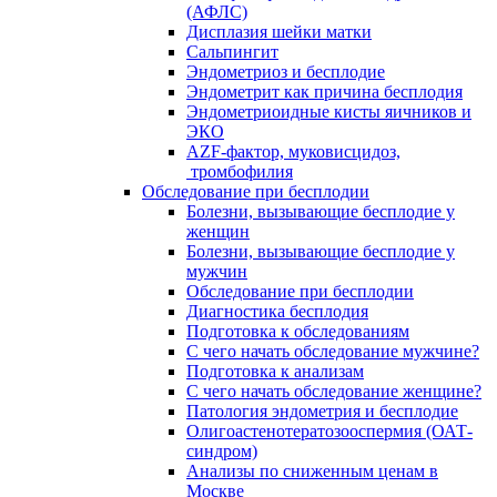
(АФЛС)
Дисплазия шейки матки
Сальпингит
Эндометриоз и бесплодие
Эндометрит как причина бесплодия
Эндометриоидные кисты яичников и
ЭКО
AZF-фактор, муковисцидоз,
тромбофилия
Обследование при бесплодии
Болезни, вызывающие бесплодие у
женщин
Болезни, вызывающие бесплодие у
мужчин
Обследование при бесплодии
Диагностика бесплодия
Подготовка к обследованиям
С чего начать обследование мужчине?
Подготовка к анализам
С чего начать обследование женщине?
Патология эндометрия и бесплодие
Олигоастенотератозооспермия (ОАТ-
синдром)
Анализы по сниженным ценам в
Москве