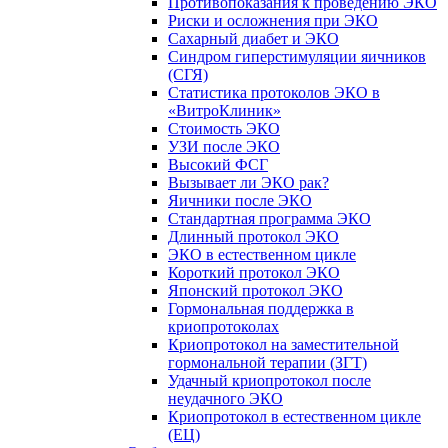
Противопоказания к проведению ЭКО
Риски и осложнения при ЭКО
Сахарный диабет и ЭКО
Синдром гиперстимуляции яичников
(СГЯ)
Статистика протоколов ЭКО в
«ВитроКлиник»
Стоимость ЭКО
УЗИ после ЭКО
Высокий ФСГ
Вызывает ли ЭКО рак?
Яичники после ЭКО
Стандартная программа ЭКО
Длинный протокол ЭКО
ЭКО в естественном цикле
Короткий протокол ЭКО
Японский протокол ЭКО
Гормональная поддержка в
криопротоколах
Криопротокол на заместительной
гормональной терапии (ЗГТ)
Удачный криопротокол после
неудачного ЭКО
Криопротокол в естественном цикле
(ЕЦ)