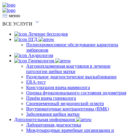
меню
ВСЕ
УСЛУГИ
Лечение бесплодия
ПГД
Полнохромосомное обследование кариотипа
эмбрионов
Андрология
Гинекология
Аргоноплазменная коагуляция в лечении
патологии шейки матки
Раздельное диагностическое выскабливание
ERA-тест
Консультация врача-маммолога
Оценка функционального состояния эндометрия
Приём врача гинеколога
Своевременный медицинский осмотр
Внутриматочные контрацептивы (ВМК)
Заболевания шейки матки
Дополнительная информация
Лабораторная диагностика
Международные врачебные организации и