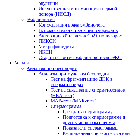
овуляции
Искусственная инсеминация спермой
донора (ИИСД)
Эмбриология
Консультация врача эмбриолога
Вспомогательный хэтчинг эмбрионов
Активация яйцеклеток Са2+ ионофором
ПИКСИ
Микрофлюидика
ИКСИ
Стадии развития эмбрионов после ЭКО
Услуги
Анализы при бесплодии
Анализы при мужском бесплодии
Тест на фрагментацию ДНК в
сперматозоидах
Тест на связывание сперматозоидов
(HBA-тест)
МАР-тест (MAR-тест)
Спермограмма
Где сдать спермограмму
Подготовка к спермограмме и
другим анализам спермы
Показатели спермограммы
Расширенная спермограмма или