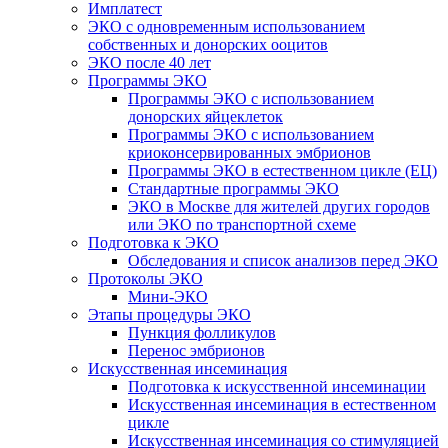
Имплатест
ЭКО с одновременным использованием
собственных и донорских ооцитов
ЭКО после 40 лет
Программы ЭКО
Программы ЭКО с использованием
донорских яйцеклеток
Программы ЭКО с использованием
криоконсервированных эмбрионов
Программы ЭКО в естественном цикле (ЕЦ)
Стандартные программы ЭКО
ЭКО в Москве для жителей других городов
или ЭКО по транспортной схеме
Подготовка к ЭКО
Обследования и список анализов перед ЭКО
Протоколы ЭКО
Мини-ЭКО
Этапы процедуры ЭКО
Пункция фолликулов
Перенос эмбрионов
Искусственная инсеминация
Подготовка к искусственной инсеминации
Искусственная инсеминация в естественном
цикле
Искусственная инсеминация со стимуляцией