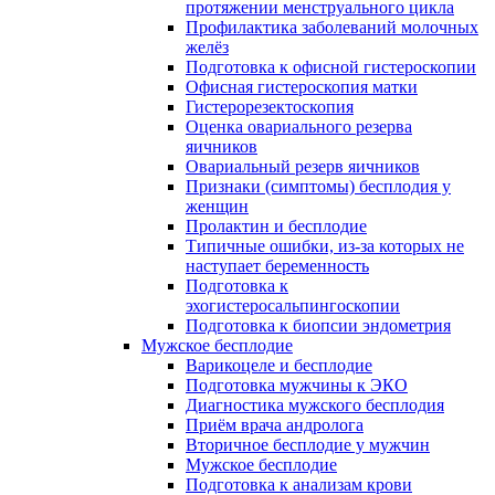
протяжении менструального цикла
Профилактика заболеваний молочных
желёз
Подготовка к офисной гистероскопии
Офисная гистероскопия матки
Гистерорезектоскопия
Оценка овариального резерва
яичников
Овариальный резерв яичников
Признаки (симптомы) бесплодия у
женщин
Пролактин и бесплодие
Типичные ошибки, из-за которых не
наступает беременность
Подготовка к
эхогистеросальпингоскопии
Подготовка к биопсии эндометрия
Мужское бесплодие
Варикоцеле и бесплодие
Подготовка мужчины к ЭКО
Диагностика мужского бесплодия
Приём врача андролога
Вторичное бесплодие у мужчин
Мужское бесплодие
Подготовка к анализам крови