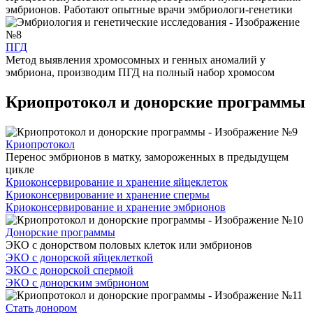
эмбрионов. Работают опытные врачи эмбриологи-генетики
ПГД
Метод выявления хромосомных и генных аномалий у
эмбриона, производим ПГД на полный набор хромосом
Криопротокол и донорские программы
Криопротокол
Перенос эмбрионов в матку, замороженных в предыдущем
цикле
Криоконсервирование и хранение яйцеклеток
Криоконсервирование и хранение спермы
Криоконсервирование и хранение эмбрионов
Донорские программы
ЭКО с донорством половых клеток или эмбрионов
ЭКО с донорской яйцеклеткой
ЭКО с донорской спермой
ЭКО с донорским эмбрионом
Стать донором