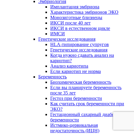
Эмбриология
Имплантация эмбриона
Характеристика эмбрионов ЭКО
Монозиготные близнецы
ИКСИ после 40 лет
ИКСИ в естественном цикле
ИМСИ
Генетические исследования
HLA-типирование супругов
Генетические исследования
Когда нужно сдавать анализ на
кариотип?
Анализ кариотипа
Если кариотип не норма
Беременность
Биохимическая беременность
Если вы планируете беременность
после 35 лет
Гестоз при беременности
Как считать срок беременности при
ЭКО?
Гестационный сахарный диабет при
беременности
Истмико-цервикальная
недостаточность (ИЦН)