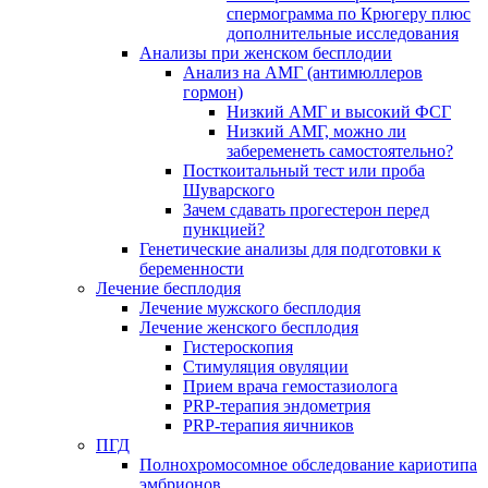
спермограмма по Крюгеру плюс
дополнительные исследования
Анализы при женском бесплодии
Анализ на АМГ (антимюллеров
гормон)
Низкий АМГ и высокий ФСГ
Низкий АМГ, можно ли
забеременеть самостоятельно?
Посткоитальный тест или проба
Шуварского
Зачем сдавать прогестерон перед
пункцией?
Генетические анализы для подготовки к
беременности
Лечение бесплодия
Лечение мужского бесплодия
Лечение женского бесплодия
Гистероскопия
Стимуляция овуляции
Прием врача гемостазиолога
PRP-терапия эндометрия
PRP-терапия яичников
ПГД
Полнохромосомное обследование кариотипа
эмбрионов