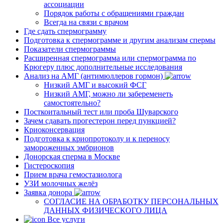
ассоциации
Порядок работы с обращениями граждан
Всегда на связи с врачом
Где сдать спермограмму
Подготовка к спермограмме и другим анализам спермы
Показатели спермограммы
Расширенная спермограмма или спермограмма по
Крюгеру плюс дополнительные исследования
Анализ на АМГ (антимюллеров гормон)
Низкий АМГ и высокий ФСГ
Низкий АМГ, можно ли забеременеть
самостоятельно?
Посткоитальный тест или проба Шуварского
Зачем сдавать прогестерон перед пункцией?
Криоконсервация
Подготовка к криопротоколу и к переносу
замороженных эмбрионов
Донорская сперма в Москве
Гистероскопия
Прием врача гемостазиолога
УЗИ молочных желёз
Заявка донора
СОГЛАСИЕ НА ОБРАБОТКУ ПЕРСОНАЛЬНЫХ
ДАННЫХ ФИЗИЧЕСКОГО ЛИЦА
Все услуги