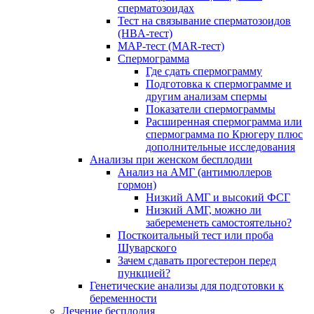
сперматозоидах
Тест на связывание сперматозоидов
(HBA-тест)
МАР-тест (MAR-тест)
Спермограмма
Где сдать спермограмму
Подготовка к спермограмме и
другим анализам спермы
Показатели спермограммы
Расширенная спермограмма или
спермограмма по Крюгеру плюс
дополнительные исследования
Анализы при женском бесплодии
Анализ на АМГ (антимюллеров
гормон)
Низкий АМГ и высокий ФСГ
Низкий АМГ, можно ли
забеременеть самостоятельно?
Посткоитальный тест или проба
Шуварского
Зачем сдавать прогестерон перед
пункцией?
Генетические анализы для подготовки к
беременности
Лечение бесплодия