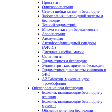
Простатит
Олигозооспермия
Стеноз шейки матки и бесплодие
Заболевания щитовидной железы и
бесплодие
Тонкий эндометрий
Миома матки при беременности
Азооспермия
Ановуляция
Антифософлипидный синдром
(АФЛС)
Дисплазия шейки матки
Сальпингит
Эндометриоз и бесплодие
Эндометрит как причина бесплодия
Эндометриоидные кисты яичников и
ЭКО
AZF-фактор, муковисцидоз,
тромбофилия
Обследование при бесплодии
Болезни, вызывающие бесплодие у
женщин
Болезни, вызывающие бесплодие у
мужчин
Обследование при бесплодии