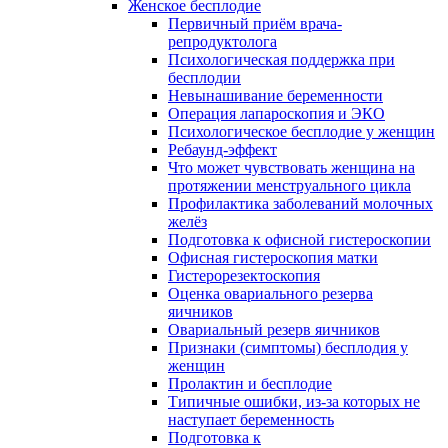
Женское бесплодие
Первичный приём врача-
репродуктолога
Психологическая поддержка при
бесплодии
Невынашивание беременности
Операция лапароскопия и ЭКО
Психологическое бесплодие у женщин
Ребаунд-эффект
Что может чувствовать женщина на
протяжении менструального цикла
Профилактика заболеваний молочных
желёз
Подготовка к офисной гистероскопии
Офисная гистероскопия матки
Гистерорезектоскопия
Оценка овариального резерва
яичников
Овариальный резерв яичников
Признаки (симптомы) бесплодия у
женщин
Пролактин и бесплодие
Типичные ошибки, из-за которых не
наступает беременность
Подготовка к