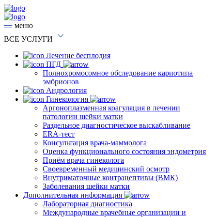
меню
ВСЕ
УСЛУГИ
Лечение бесплодия
ПГД
Полнохромосомное обследование кариотипа
эмбрионов
Андрология
Гинекология
Аргоноплазменная коагуляция в лечении
патологии шейки матки
Раздельное диагностическое выскабливание
ERA-тест
Консультация врача-маммолога
Оценка функционального состояния эндометрия
Приём врача гинеколога
Своевременный медицинский осмотр
Внутриматочные контрацептивы (ВМК)
Заболевания шейки матки
Дополнительная информация
Лабораторная диагностика
Международные врачебные организации и