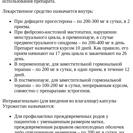
использования препарата.
Лекарственное средство назначается внутрь:
При дефиците прогестерона – по 200-300 мг в сутки, в 2
приема.
При фиброзно-кистозной мастопатии, нарушении
менструального цикла, в пременопаузе, в случае
предменструального синдрома – по 200-400 мг в день.
Препарат назначается курсом 10 дней. Как правило, его
прием начинают на 17 день цикла и заканчивают на 26
день.
В перименопаузе, для заместительной гормональной
терапии – по 200 мг в сутки, в один прием, в течение 12
дней.
В постменопаузе, для заместительной гормональной
терапии – по 100-200 мг в сутки, непрерывным курсом,
совместно с препаратами эстрогенов.
Интравагинально (для введения во влагалище) капсулы
Утрожестан назначаются:
Для профилактики преждевременных родов у
пациентов с уменьшенным размером матки,
преждевременным разрывом околоплодных оболочек
либо отягощенным анамнезом – по 200 мг в сутки, на