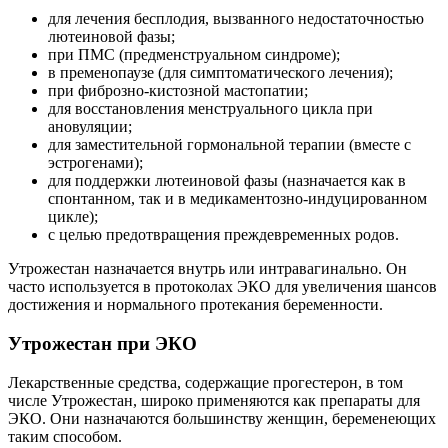
для лечения бесплодия, вызванного недостаточностью
лютеиновой фазы;
при ПМС (предменструальном синдроме);
в пременопаузе (для симптоматического лечения);
при фиброзно-кистозной мастопатии;
для восстановления менструального цикла при
ановуляции;
для заместительной гормональной терапии (вместе с
эстрогенами);
для поддержки лютеиновой фазы (назначается как в
спонтанном, так и в медикаментозно-индуцированном
цикле);
с целью предотвращения преждевременных родов.
Утрожестан назначается внутрь или интравагинально. Он
часто используется в протоколах ЭКО для увеличения шансов
достижения и нормального протекания беременности.
Утрожестан при ЭКО
Лекарственные средства, содержащие прогестерон, в том
числе Утрожестан, широко применяются как препараты для
ЭКО. Они назначаются большинству женщин, беременеющих
таким способом.