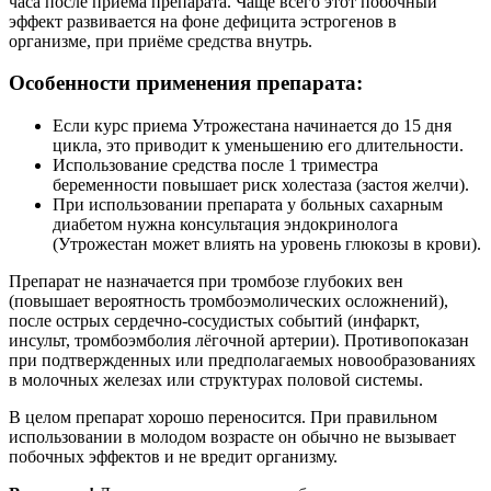
часа после приёма препарата. Чаще всего этот побочный
эффект развивается на фоне дефицита эстрогенов в
организме, при приёме средства внутрь.
Особенности применения препарата:
Если курс приема Утрожестана начинается до 15 дня
цикла, это приводит к уменьшению его длительности.
Использование средства после 1 триместра
беременности повышает риск холестаза (застоя желчи).
При использовании препарата у больных сахарным
диабетом нужна консультация эндокринолога
(Утрожестан может влиять на уровень глюкозы в крови).
Препарат не назначается при тромбозе глубоких вен
(повышает вероятность тромбоэмолических осложнений),
после острых сердечно-сосудистых событий (инфаркт,
инсульт, тромбоэмболия лёгочной артерии). Противопоказан
при подтвержденных или предполагаемых новообразованиях
в молочных железах или структурах половой системы.
В целом препарат хорошо переносится. При правильном
использовании в молодом возрасте он обычно не вызывает
побочных эффектов и не вредит организму.