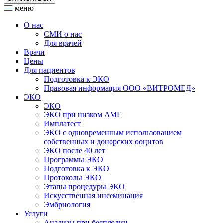
меню
О нас
СМИ о нас
Для врачей
Врачи
Цены
Для пациентов
Подготовка к ЭКО
Правовая информация ООО «ВИТРОМЕД»
ЭКО
ЭКО
ЭКО при низком АМГ
Имплатест
ЭКО с одновременным использованием
собственных и донорских ооцитов
ЭКО после 40 лет
Программы ЭКО
Подготовка к ЭКО
Протоколы ЭКО
Этапы процедуры ЭКО
Искусственная инсеминация
Эмбриология
Услуги
Анализы при бесплодии