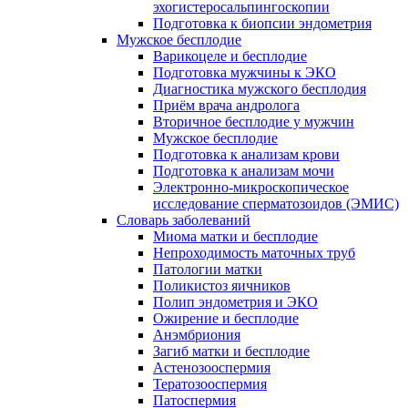
эхогистеросальпингоскопии
Подготовка к биопсии эндометрия
Мужское бесплодие
Варикоцеле и бесплодие
Подготовка мужчины к ЭКО
Диагностика мужского бесплодия
Приём врача андролога
Вторичное бесплодие у мужчин
Мужское бесплодие
Подготовка к анализам крови
Подготовка к анализам мочи
Электронно-микроскопическое
исследование сперматозоидов (ЭМИC)
Словарь заболеваний
Миома матки и бесплодие
Непроходимость маточных труб
Патологии матки
Поликистоз яичников
Полип эндометрия и ЭКО
Ожирение и бесплодие
Анэмбриония
Загиб матки и бесплодие
Астенозооспермия
Тератозооспермия
Патоспермия