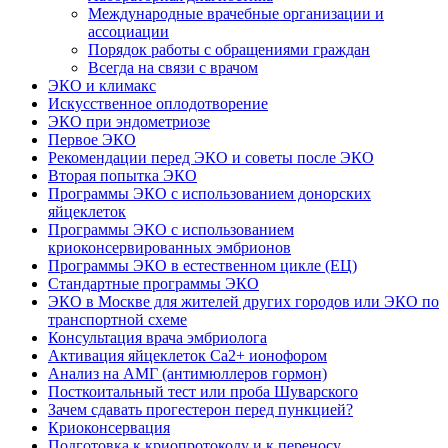
Международные врачебные организации и
ассоциации
Порядок работы с обращениями граждан
Всегда на связи с врачом
ЭКО и климакс
Искусственное оплодотворение
ЭКО при эндометриозе
Первое ЭКО
Рекомендации перед ЭКО и советы после ЭКО
Вторая попытка ЭКО
Программы ЭКО с использованием донорских
яйцеклеток
Программы ЭКО с использованием
криоконсервированных эмбрионов
Программы ЭКО в естественном цикле (ЕЦ)
Стандартные программы ЭКО
ЭКО в Москве для жителей других городов или ЭКО по
транспортной схеме
Консультация врача эмбриолога
Активация яйцеклеток Са2+ ионофором
Анализ на АМГ (антимюллеров гормон)
Посткоитальный тест или проба Шуварского
Зачем сдавать прогестерон перед пункцией?
Криоконсервация
Подготовка к криопротоколу и к переносу