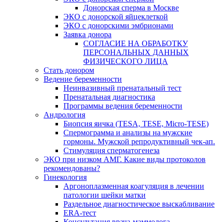
Донорская сперма в Москве
ЭКО с донорской яйцеклеткой
ЭКО с донорскими эмбрионами
Заявка донора
СОГЛАСИЕ НА ОБРАБОТКУ
ПЕРСОНАЛЬНЫХ ДАННЫХ
ФИЗИЧЕСКОГО ЛИЦА
Стать донором
Ведение беременности
Неинвазивный пренатальный тест
Пренатальная диагностика
Программы ведения беременности
Андрология
Биопсия яичка (TESA, TESE, Micro-TESE)
Спермограмма и анализы на мужские
гормоны. Мужской репродуктивный чек-ап.
Стимуляция сперматогенеза
ЭКО при низком АМГ. Какие виды протоколов
рекомендованы?
Гинекология
Аргоноплазменная коагуляция в лечении
патологии шейки матки
Раздельное диагностическое выскабливание
ERA-тест
Консультация врача-маммолога