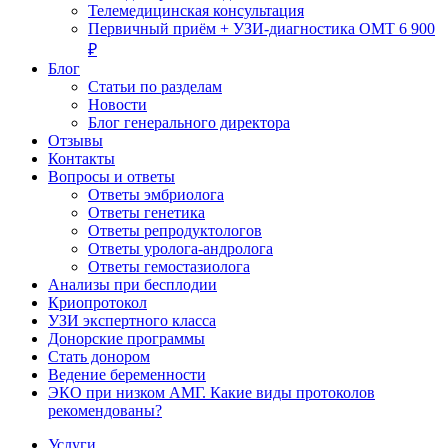
Телемедицинская консультация
Первичный приём + УЗИ-диагностика ОМТ 6 900
₽
Блог
Статьи по разделам
Новости
Блог генерального директора
Отзывы
Контакты
Вопросы и ответы
Ответы эмбриолога
Ответы генетика
Ответы репродуктологов
Ответы уролога-андролога
Ответы гемостазиолога
Анализы при бесплодии
Криопротокол
УЗИ экспертного класса
Донорские программы
Стать донором
Ведение беременности
ЭКО при низком АМГ. Какие виды протоколов
рекомендованы?
Услуги