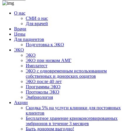
О нас
СМИ о нас
Для врачей
Врачи
Цены
Для пациентов
Подготовка к ЭКО
ЭКО
ЭКО
ЭКО при низком АМГ
Имплатест
ЭКО с одновременным использованием
собственных и донорских ооцитов
ЭКО после 40 лет
Программы ЭКО
Протоколы ЭКО
Эмбриология
Акции
Скидка 5% на услуги клиники для постоянных
клиентов
Бесплатное хранение криоконсервированных
эмбрионов в течение 3 месяцев
Быть донором выгодно!