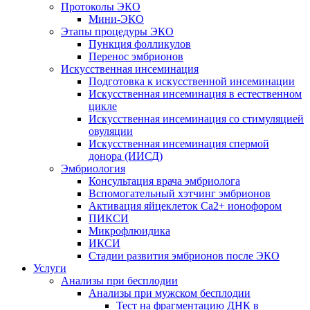
Протоколы ЭКО
Мини-ЭКО
Этапы процедуры ЭКО
Пункция фолликулов
Перенос эмбрионов
Искусственная инсеминация
Подготовка к искусственной инсеминации
Искусственная инсеминация в естественном
цикле
Искусственная инсеминация со стимуляцией
овуляции
Искусственная инсеминация спермой
донора (ИИСД)
Эмбриология
Консультация врача эмбриолога
Вспомогательный хэтчинг эмбрионов
Активация яйцеклеток Са2+ ионофором
ПИКСИ
Микрофлюидика
ИКСИ
Стадии развития эмбрионов после ЭКО
Услуги
Анализы при бесплодии
Анализы при мужском бесплодии
Тест на фрагментацию ДНК в