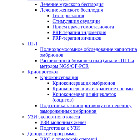
Лечение мужского бесплодия
Лечение женского бесплодия
Гистероскопия
Стимуляция овуляции
Прием врача гемостазиолога
PRP-терапия эндометрия
PRP-терапия яичников
ПГД
Полнохромосомное обследование кариотипа
эмбрионов
Расширенный (комплексный) анализ ПГТ-а
методом NGS/QF-PCR
Криопротокол
Криоконсервация
Криоконсервация эмбрионов
Криоконсервация и хранение спермы
Криоконсервация яйцеклеток
(ооцитов)
Подготовка к криопротоколу и к переносу
замороженных эмбрионов
УЗИ экспертного класса
УЗИ молочных желёз
Подготовка к УЗИ
Донорские программы
ЭКО с донорской спермой