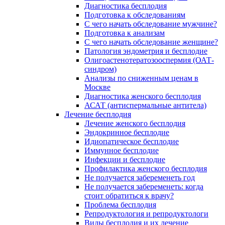
Диагностика бесплодия
Подготовка к обследованиям
С чего начать обследование мужчине?
Подготовка к анализам
С чего начать обследование женщине?
Патология эндометрия и бесплодие
Олигоастенотератозооспермия (ОАТ-
синдром)
Анализы по сниженным ценам в
Москве
Диагностика женского бесплодия
АСАТ (антиспермальные антитела)
Лечение бесплодия
Лечение женского бесплодия
Эндокринное бесплодие
Идиопатическое бесплодие
Иммунное бесплодие
Инфекции и бесплодие
Профилактика женского бесплодия
Не получается забеременеть год
Не получается забеременеть: когда
стоит обратиться к врачу?
Проблема бесплодия
Репродуктология и репродуктологи
Виды бесплодия и их лечение