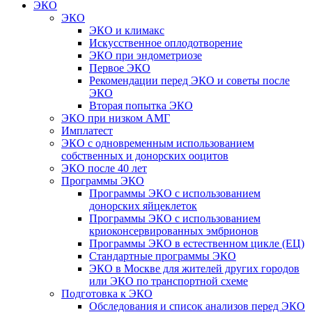
ЭКО
ЭКО
ЭКО и климакс
Искусственное оплодотворение
ЭКО при эндометриозе
Первое ЭКО
Рекомендации перед ЭКО и советы после
ЭКО
Вторая попытка ЭКО
ЭКО при низком АМГ
Имплатест
ЭКО с одновременным использованием
собственных и донорских ооцитов
ЭКО после 40 лет
Программы ЭКО
Программы ЭКО с использованием
донорских яйцеклеток
Программы ЭКО с использованием
криоконсервированных эмбрионов
Программы ЭКО в естественном цикле (ЕЦ)
Стандартные программы ЭКО
ЭКО в Москве для жителей других городов
или ЭКО по транспортной схеме
Подготовка к ЭКО
Обследования и список анализов перед ЭКО