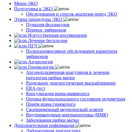
Мини-ЭКО
Подготовка к ЭКО
Обследования и список анализов перед ЭКО
Этапы процедуры ЭКО
Пункция фолликулов
Перенос эмбрионов
Искусственная инсеминация
Лечение бесплодия
ПГД
Полнохромосомное обследование кариотипа
эмбрионов
Андрология
Гинекология
Аргоноплазменная коагуляция в лечении
патологии шейки матки
Раздельное диагностическое выскабливание
ERA-тест
Консультация врача-маммолога
Оценка функционального состояния эндометрия
Приём врача гинеколога
Своевременный медицинский осмотр
Внутриматочные контрацептивы (ВМК)
Заболевания шейки матки
Дополнительная информация
Лабораторная диагностика