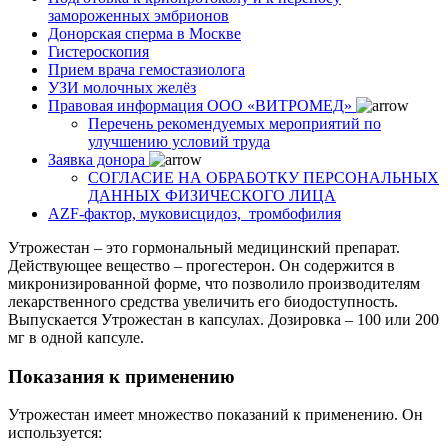
замороженных эмбрионов
Донорская сперма в Москве
Гистероскопия
Прием врача гемостазиолога
УЗИ молочных желёз
Правовая информация ООО «ВИТРОМЕД»
Перечень рекомендуемых мероприятий по
улучшению условий труда
Заявка донора
СОГЛАСИЕ НА ОБРАБОТКУ ПЕРСОНАЛЬНЫХ
ДАННЫХ ФИЗИЧЕСКОГО ЛИЦА
AZF-фактор, муковисцидоз, тромбофилия
Утрожестан – это гормональный медицинский препарат.
Действующее вещество – прогестерон. Он содержится в
микронизированной форме, что позволило производителям
лекарственного средства увеличить его биодоступность.
Выпускается Утрожестан в капсулах. Дозировка – 100 или 200
мг в одной капсуле.
Показания к применению
Утрожестан имеет множество показаний к применению. Он
используется: