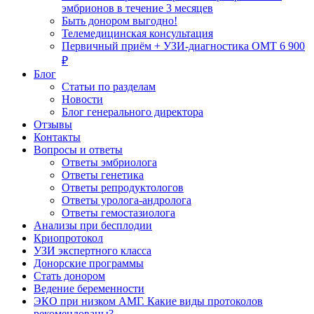
эмбрионов в течение 3 месяцев
Быть донором выгодно!
Телемедицинская консультация
Первичный приём + УЗИ-диагностика ОМТ 6 900
₽
Блог
Статьи по разделам
Новости
Блог генерального директора
Отзывы
Контакты
Вопросы и ответы
Ответы эмбриолога
Ответы генетика
Ответы репродуктологов
Ответы уролога-андролога
Ответы гемостазиолога
Анализы при бесплодии
Криопротокол
УЗИ экспертного класса
Донорские программы
Стать донором
Ведение беременности
ЭКО при низком АМГ. Какие виды протоколов
рекомендованы?