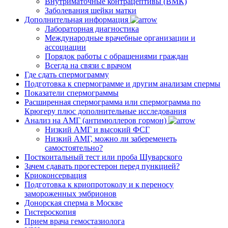
Внутриматочные контрацептивы (ВМК)
Заболевания шейки матки
Дополнительная информация
Лабораторная диагностика
Международные врачебные организации и
ассоциации
Порядок работы с обращениями граждан
Всегда на связи с врачом
Где сдать спермограмму
Подготовка к спермограмме и другим анализам спермы
Показатели спермограммы
Расширенная спермограмма или спермограмма по
Крюгеру плюс дополнительные исследования
Анализ на АМГ (антимюллеров гормон)
Низкий АМГ и высокий ФСГ
Низкий АМГ, можно ли забеременеть
самостоятельно?
Посткоитальный тест или проба Шуварского
Зачем сдавать прогестерон перед пункцией?
Криоконсервация
Подготовка к криопротоколу и к переносу
замороженных эмбрионов
Донорская сперма в Москве
Гистероскопия
Прием врача гемостазиолога