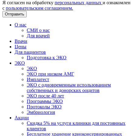
Я согласен на обработку
персональных данных
и ознакомлен
с
пользовательским соглашением.
Отправить
О нас
СМИ о нас
Для врачей
Врачи
Цены
Для пациентов
Подготовка к ЭКО
ЭКО
ЭКО
ЭКО при низком АМГ
Имплатест
ЭКО с одновременным использованием
собственных и донорских ооцитов
ЭКО после 40 лет
Программы ЭКО
Протоколы ЭКО
Эмбриология
Акции
Скидка 5% на услуги клиники для постоянных
клиентов
Бесплатное хранение криоконсервированных