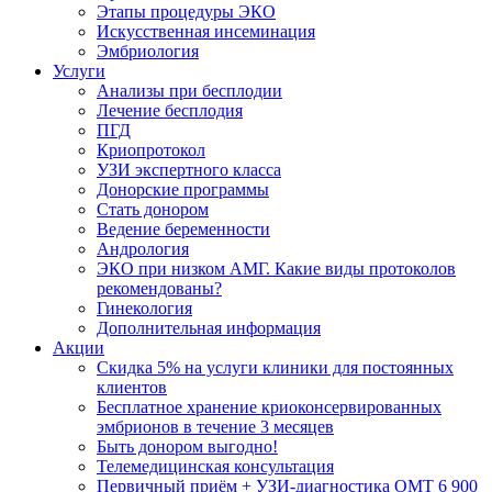
Этапы процедуры ЭКО
Искусственная инсеминация
Эмбриология
Услуги
Анализы при бесплодии
Лечение бесплодия
ПГД
Криопротокол
УЗИ экспертного класса
Донорские программы
Стать донором
Ведение беременности
Андрология
ЭКО при низком АМГ. Какие виды протоколов
рекомендованы?
Гинекология
Дополнительная информация
Акции
Скидка 5% на услуги клиники для постоянных
клиентов
Бесплатное хранение криоконсервированных
эмбрионов в течение 3 месяцев
Быть донором выгодно!
Телемедицинская консультация
Первичный приём + УЗИ-диагностика ОМТ 6 900