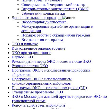
Приём врача гинеколога
Своевременный медицинский осмотр
Внутриматочные контрацептивы (ВМК)
Заболевания шейки матки
Дополнительная информация
Лабораторная диагностика
Международные врачебные организации и
ассоциации
Порядок работы с обращениями граждан
Всегда на связи с врачом
ЭКО и климакс
Искусственное оплодотворение
ЭКО при эндометриозе
Первое ЭКО
Рекомендации перед ЭКО и советы после ЭКО
Вторая попытка ЭКО
Программы ЭКО с использованием донорских
яйцеклеток
Программы ЭКО с использованием
криоконсервированных эмбрионов
Программы ЭКО в естественном цикле (ЕЦ)
Стандартные программы ЭКО
ЭКО в Москве для жителей других городов или ЭКО по
транспортной схеме
Консультация врача эмбриолога