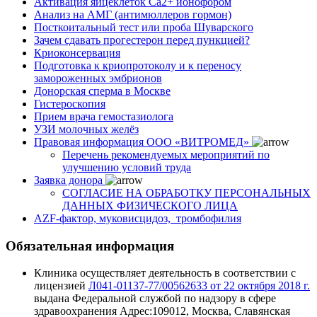
Активация яйцеклеток Са2+ ионофором
Анализ на АМГ (антимюллеров гормон)
Посткоитальный тест или проба Шуварского
Зачем сдавать прогестерон перед пункцией?
Криоконсервация
Подготовка к криопротоколу и к переносу
замороженных эмбрионов
Донорская сперма в Москве
Гистероскопия
Прием врача гемостазиолога
УЗИ молочных желёз
Правовая информация ООО «ВИТРОМЕД»
Перечень рекомендуемых мероприятий по
улучшению условий труда
Заявка донора
СОГЛАСИЕ НА ОБРАБОТКУ ПЕРСОНАЛЬНЫХ
ДАННЫХ ФИЗИЧЕСКОГО ЛИЦА
AZF-фактор, муковисцидоз, тромбофилия
Обязательная информация
Клиника осуществляет деятельность в соответствии с
лицензией
Л041-01137-77/00562633 от 22 октября 2018 г.
выдана Федеральной службой по надзору в сфере
здравоохранения Адрес:109012, Москва, Славянская