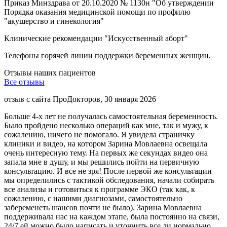
Приказ Минздрава от 20.10.2020 № 1130н "Об утверждении
Порядка оказания медицинской помощи по профилю
"акушерство и гинекология"
Клинические рекомендации "Искусственный аборт"
Телефоны горячей линии поддержки беременных женщин.
Отзывы наших пациентов
Все отзывы
отзыв с сайта ПроДокторов, 30 января 2026
Больше 4-х лет не получалась самостоятельная беременность.
Было пройдено несколько операций как мне, так и мужу, к
сожалению, ничего не помогало. Я увидела страничку
клиники и видео, на котором Зарина Мовлаевна освещала
очень интересную тему. На первых же секундах видео она
запала мне в душу, и мы решились пойти на первичную
консультацию. И все не зря! После первой же консультации
мы определились с тактикой обследования, начали собирать
все анализы и готовиться к программе ЭКО (так как, к
сожалению, с нашими диагнозами, самостоятельно
забеременеть шансов почти не было). Зарина Мовлаевна
поддерживала нас на каждом этапе, была постоянно на связи,
24/7 ей можно было написать и уточнить все ли нормально,