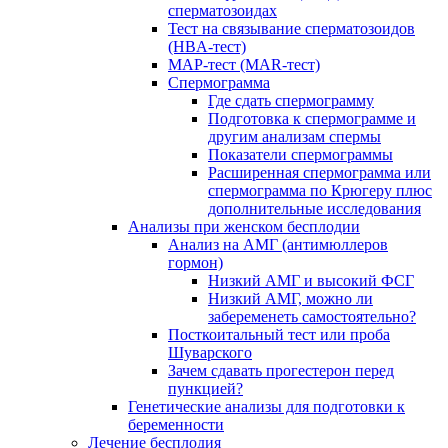
сперматозоидах
Тест на связывание сперматозоидов
(HBA-тест)
МАР-тест (MAR-тест)
Спермограмма
Где сдать спермограмму
Подготовка к спермограмме и
другим анализам спермы
Показатели спермограммы
Расширенная спермограмма или
спермограмма по Крюгеру плюс
дополнительные исследования
Анализы при женском бесплодии
Анализ на АМГ (антимюллеров
гормон)
Низкий АМГ и высокий ФСГ
Низкий АМГ, можно ли
забеременеть самостоятельно?
Посткоитальный тест или проба
Шуварского
Зачем сдавать прогестерон перед
пункцией?
Генетические анализы для подготовки к
беременности
Лечение бесплодия