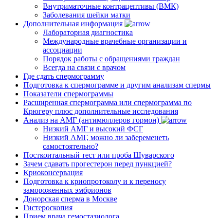
Внутриматочные контрацептивы (ВМК)
Заболевания шейки матки
Дополнительная информация
Лабораторная диагностика
Международные врачебные организации и
ассоциации
Порядок работы с обращениями граждан
Всегда на связи с врачом
Где сдать спермограмму
Подготовка к спермограмме и другим анализам спермы
Показатели спермограммы
Расширенная спермограмма или спермограмма по
Крюгеру плюс дополнительные исследования
Анализ на АМГ (антимюллеров гормон)
Низкий АМГ и высокий ФСГ
Низкий АМГ, можно ли забеременеть
самостоятельно?
Посткоитальный тест или проба Шуварского
Зачем сдавать прогестерон перед пункцией?
Криоконсервация
Подготовка к криопротоколу и к переносу
замороженных эмбрионов
Донорская сперма в Москве
Гистероскопия
Прием врача гемостазиолога