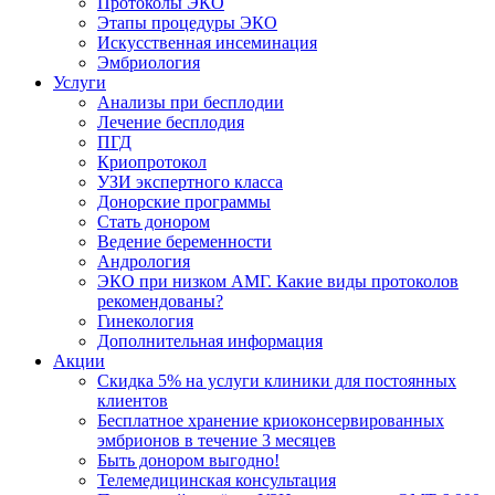
Протоколы ЭКО
Этапы процедуры ЭКО
Искусственная инсеминация
Эмбриология
Услуги
Анализы при бесплодии
Лечение бесплодия
ПГД
Криопротокол
УЗИ экспертного класса
Донорские программы
Стать донором
Ведение беременности
Андрология
ЭКО при низком АМГ. Какие виды протоколов
рекомендованы?
Гинекология
Дополнительная информация
Акции
Скидка 5% на услуги клиники для постоянных
клиентов
Бесплатное хранение криоконсервированных
эмбрионов в течение 3 месяцев
Быть донором выгодно!
Телемедицинская консультация