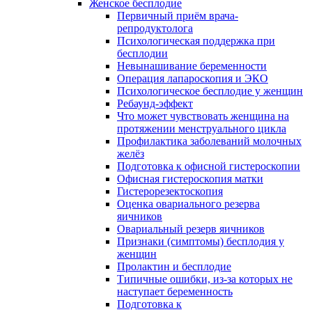
Женское бесплодие
Первичный приём врача-
репродуктолога
Психологическая поддержка при
бесплодии
Невынашивание беременности
Операция лапароскопия и ЭКО
Психологическое бесплодие у женщин
Ребаунд-эффект
Что может чувствовать женщина на
протяжении менструального цикла
Профилактика заболеваний молочных
желёз
Подготовка к офисной гистероскопии
Офисная гистероскопия матки
Гистерорезектоскопия
Оценка овариального резерва
яичников
Овариальный резерв яичников
Признаки (симптомы) бесплодия у
женщин
Пролактин и бесплодие
Типичные ошибки, из-за которых не
наступает беременность
Подготовка к