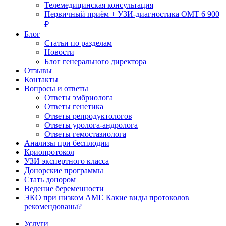
Телемедицинская консультация
Первичный приём + УЗИ-диагностика ОМТ 6 900
₽
Блог
Статьи по разделам
Новости
Блог генерального директора
Отзывы
Контакты
Вопросы и ответы
Ответы эмбриолога
Ответы генетика
Ответы репродуктологов
Ответы уролога-андролога
Ответы гемостазиолога
Анализы при бесплодии
Криопротокол
УЗИ экспертного класса
Донорские программы
Стать донором
Ведение беременности
ЭКО при низком АМГ. Какие виды протоколов
рекомендованы?
Услуги