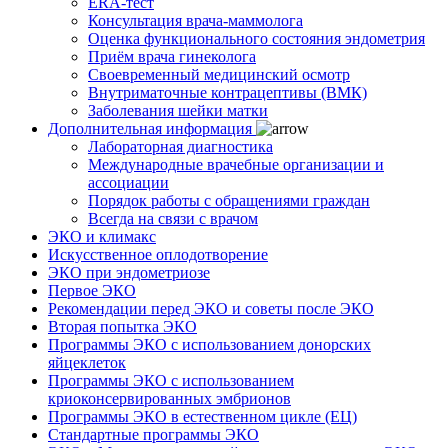
ERA-тест
Консультация врача-маммолога
Оценка функционального состояния эндометрия
Приём врача гинеколога
Своевременный медицинский осмотр
Внутриматочные контрацептивы (ВМК)
Заболевания шейки матки
Дополнительная информация
Лабораторная диагностика
Международные врачебные организации и
ассоциации
Порядок работы с обращениями граждан
Всегда на связи с врачом
ЭКО и климакс
Искусственное оплодотворение
ЭКО при эндометриозе
Первое ЭКО
Рекомендации перед ЭКО и советы после ЭКО
Вторая попытка ЭКО
Программы ЭКО с использованием донорских
яйцеклеток
Программы ЭКО с использованием
криоконсервированных эмбрионов
Программы ЭКО в естественном цикле (ЕЦ)
Стандартные программы ЭКО