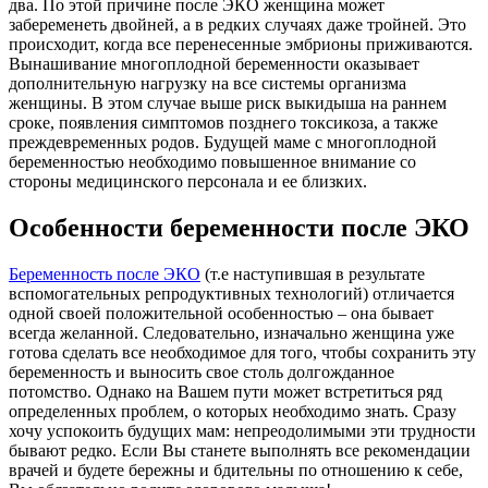
два. По этой причине после ЭКО женщина может
забеременеть двойней, а в редких случаях даже тройней. Это
происходит, когда все перенесенные эмбрионы приживаются.
Вынашивание многоплодной беременности оказывает
дополнительную нагрузку на все системы организма
женщины. В этом случае выше риск выкидыша на раннем
сроке, появления симптомов позднего токсикоза, а также
преждевременных родов. Будущей маме с многоплодной
беременностью необходимо повышенное внимание со
стороны медицинского персонала и ее близких.
Особенности беременности после ЭКО
Беременность после ЭКО
(т.е наступившая в результате
вспомогательных репродуктивных технологий) отличается
одной своей положительной особенностью – она бывает
всегда желанной. Следовательно, изначально женщина уже
готова сделать все необходимое для того, чтобы сохранить эту
беременность и выносить свое столь долгожданное
потомство. Однако на Вашем пути может встретиться ряд
определенных проблем, о которых необходимо знать. Сразу
хочу успокоить будущих мам: непреодолимыми эти трудности
бывают редко. Если Вы станете выполнять все рекомендации
врачей и будете бережны и бдительны по отношению к себе,