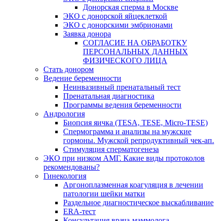
Донорская сперма в Москве
ЭКО с донорской яйцеклеткой
ЭКО с донорскими эмбрионами
Заявка донора
СОГЛАСИЕ НА ОБРАБОТКУ
ПЕРСОНАЛЬНЫХ ДАННЫХ
ФИЗИЧЕСКОГО ЛИЦА
Стать донором
Ведение беременности
Неинвазивный пренатальный тест
Пренатальная диагностика
Программы ведения беременности
Андрология
Биопсия яичка (TESA, TESE, Micro-TESE)
Спермограмма и анализы на мужские
гормоны. Мужской репродуктивный чек-ап.
Стимуляция сперматогенеза
ЭКО при низком АМГ. Какие виды протоколов
рекомендованы?
Гинекология
Аргоноплазменная коагуляция в лечении
патологии шейки матки
Раздельное диагностическое выскабливание
ERA-тест
Консультация врача-маммолога