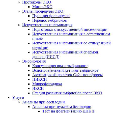
Протоколы ЭКО
Мини-ЭКО
Этапы процедуры ЭКО
Пункция фолликулов
Перенос эмбрионов
Искусственная инсеминация
Подготовка к искусственной инсеминации
Искусственная инсеминация в естественном
цикле
Искусственная инсеминация со стимуляцией
овуляции
Искусственная инсеминация спермой
донора (ИИСД)
Эмбриология
Консультация врача эмбриолога
Вспомогательный хэтчинг эмбрионов
Активация яйцеклеток Са2+ ионофором
ПИКСИ
Микрофлюидика
ИКСИ
Стадии развития эмбрионов после ЭКО
Услуги
Анализы при бесплодии
Анализы при мужском бесплодии
Тест на фрагментацию ДНК в