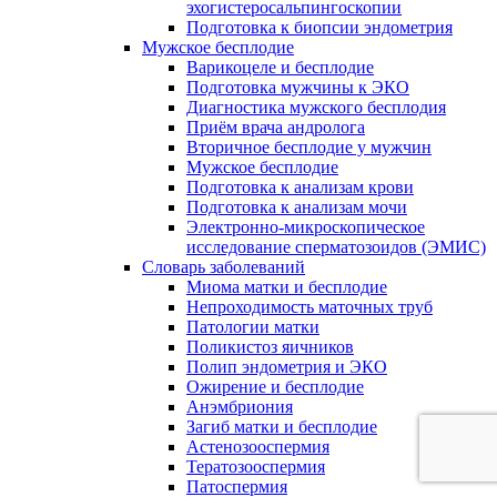
эхогистеросальпингоскопии
Подготовка к биопсии эндометрия
Мужское бесплодие
Варикоцеле и бесплодие
Подготовка мужчины к ЭКО
Диагностика мужского бесплодия
Приём врача андролога
Вторичное бесплодие у мужчин
Мужское бесплодие
Подготовка к анализам крови
Подготовка к анализам мочи
Электронно-микроскопическое
исследование сперматозоидов (ЭМИC)
Словарь заболеваний
Миома матки и бесплодие
Непроходимость маточных труб
Патологии матки
Поликистоз яичников
Полип эндометрия и ЭКО
Ожирение и бесплодие
Анэмбриония
Загиб матки и бесплодие
Астенозооспермия
Тератозооспермия
Патоспермия