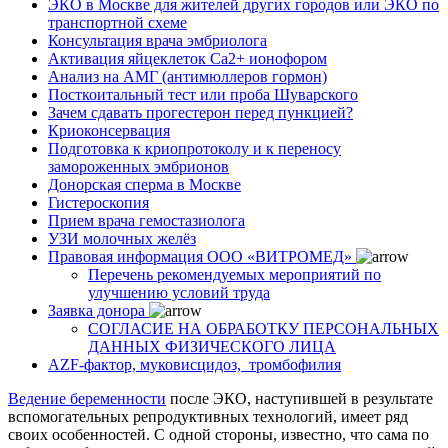
ЭКО в Москве для жителей других городов или ЭКО по
транспортной схеме
Консультация врача эмбриолога
Активация яйцеклеток Са2+ ионофором
Анализ на АМГ (антимюллеров гормон)
Посткоитальный тест или проба Шуварского
Зачем сдавать прогестерон перед пункцией?
Криоконсервация
Подготовка к криопротоколу и к переносу
замороженных эмбрионов
Донорская сперма в Москве
Гистероскопия
Прием врача гемостазиолога
УЗИ молочных желёз
Правовая информация ООО «ВИТРОМЕД»
Перечень рекомендуемых мероприятий по
улучшению условий труда
Заявка донора
СОГЛАСИЕ НА ОБРАБОТКУ ПЕРСОНАЛЬНЫХ
ДАННЫХ ФИЗИЧЕСКОГО ЛИЦА
AZF-фактор, муковисцидоз, тромбофилия
Ведение беременности
после ЭКО, наступившей в результате
вспомогательных репродуктивных технологий, имеет ряд
своих особенностей. С одной стороны, известно, что сама по