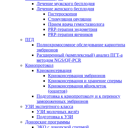
Лечение мужского бесплодия
Лечение женского бесплодия
Гистероскопия
Стимуляция овуляции
Прием врача гемостазиолога
PRP-терапия эндометрия
PRP-терапия яичников
ПГД
Полнохромосомное обследование кариотипа
эмбрионов
Расширенный (комплексный) анализ ПГТ-а
методом NGS/QF-PCR
Криопротокол
Криоконсервация
Криоконсервация эмбрионов
Криоконсервация и хранение спермы
Криоконсервация яйцеклеток
(ооцитов)
Подготовка к криопротоколу и к переносу
замороженных эмбрионов
УЗИ экспертного класса
УЗИ молочных желёз
Подготовка к УЗИ
Донорские программы
ЭКО с донорской спермой