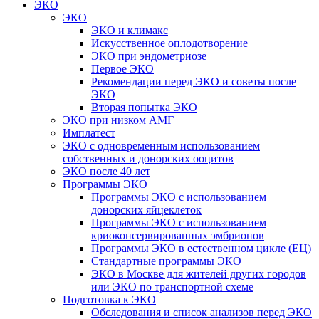
ЭКО
ЭКО
ЭКО и климакс
Искусственное оплодотворение
ЭКО при эндометриозе
Первое ЭКО
Рекомендации перед ЭКО и советы после
ЭКО
Вторая попытка ЭКО
ЭКО при низком АМГ
Имплатест
ЭКО с одновременным использованием
собственных и донорских ооцитов
ЭКО после 40 лет
Программы ЭКО
Программы ЭКО с использованием
донорских яйцеклеток
Программы ЭКО с использованием
криоконсервированных эмбрионов
Программы ЭКО в естественном цикле (ЕЦ)
Стандартные программы ЭКО
ЭКО в Москве для жителей других городов
или ЭКО по транспортной схеме
Подготовка к ЭКО
Обследования и список анализов перед ЭКО