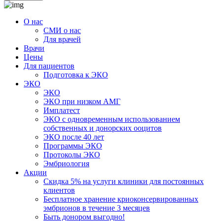
О нас
СМИ о нас
Для врачей
Врачи
Цены
Для пациентов
Подготовка к ЭКО
ЭКО
ЭКО
ЭКО при низком АМГ
Имплатест
ЭКО с одновременным использованием
собственных и донорских ооцитов
ЭКО после 40 лет
Программы ЭКО
Протоколы ЭКО
Эмбриология
Акции
Скидка 5% на услуги клиники для постоянных
клиентов
Бесплатное хранение криоконсервированных
эмбрионов в течение 3 месяцев
Быть донором выгодно!