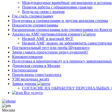
Международные врачебные организации и ассоциа
Порядок работы с обращениями граждан
Всегда на связи с врачом
Где сдать спермограмму
Подготовка к спермограмме и другим анализам спермы
Показатели спермограммы
Расширенная спермограмма или спермограмма по Крюге
Анализ на АМГ (антимюллеров гормон)
Низкий АМГ и высокий ФСГ
Низкий АМГ, можно ли забеременеть самостоятель
Посткоитальный тест или проба Шуварского
Зачем сдавать прогестерон перед пункцией?
Криоконсервация
Подготовка к криопротоколу и к переносу замороженны
Донорская сперма в Москве
Гистероскопия
Прием врача гемостазиолога
УЗИ молочных желёз
Заявка донора
СОГЛАСИЕ НА ОБРАБОТКУ ПЕРСОНАЛЬНЫХ
Все услуги
Москва