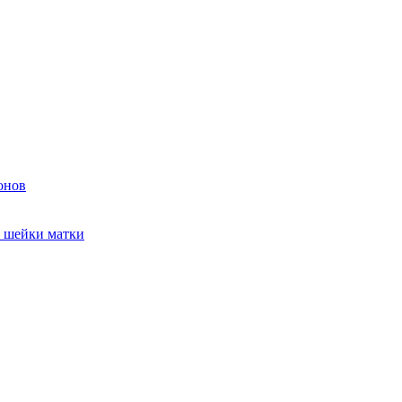
онов
и шейки матки