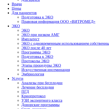
Врачи
Цены
Для пациентов
Подготовка к ЭКО
Правовая информация ООО «ВИТРОМЕД»
ЭКО
ЭКО
ЭКО при низком АМГ
Имплатест
ЭКО с одновременным использованием собственны
ЭКО после 40 лет
Программы ЭКО
Подготовка к ЭКО
Протоколы ЭКО
Этапы процедуры ЭКО
Искусственная инсеминация
Эмбриология
Услуги
Анализы при бесплодии
Лечение бесплодия
ПГД
Криопротокол
УЗИ экспертного класса
Донорские программы