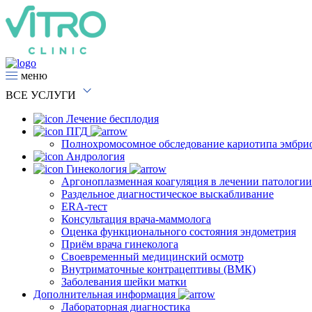
меню
ВСЕ
УСЛУГИ
Лечение бесплодия
ПГД
Полнохромосомное обследование кариотипа эмбри
Андрология
Гинекология
Аргоноплазменная коагуляция в лечении патологи
Раздельное диагностическое выскабливание
ERA-тест
Консультация врача-маммолога
Оценка функционального состояния эндометрия
Приём врача гинеколога
Своевременный медицинский осмотр
Внутриматочные контрацептивы (ВМК)
Заболевания шейки матки
Дополнительная информация
Лабораторная диагностика