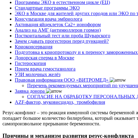
Программы ЭКО в естественном цикле (ЕЦ)
Стандартные программы ЭКО
ЭКО в Москве для жителей других городов или ЭКО по 
Консультация врача эмбриолога
Активация яйцеклеток Са2+ ионофором
Анализ на АМГ (антимюллеров гормон)
Посткоитальный тест или проба Шуварского
Зачем сдавать прогестерон перед пункцией?
Криоконсервация
Подготовка к криопротоколу и к переносу замороженны
Донорская сперма в Москве
Гистероскопия
Прием врача гемостазиолога
УЗИ молочных желёз
Правовая информация ООО «ВИТРОМЕД»
Перечень рекомендуемых мероприятий по улучшен
Заявка донора
СОГЛАСИЕ НА ОБРАБОТКУ ПЕРСОНАЛЬНЫХ
AZF-фактор, муковисцидоз, тромбофилия
Резус-конфликт – это реакция иммунной системы беременной ж
попадает большое количество билирубина, который оказывает т
самопроизвольное прерывание беременности.
Причины и механизм развития резус-конфликта