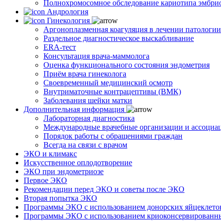
Полнохромосомное обследование кариотипа эмбри
Андрология
Гинекология
Аргоноплазменная коагуляция в лечении патологи
Раздельное диагностическое выскабливание
ERA-тест
Консультация врача-маммолога
Оценка функционального состояния эндометрия
Приём врача гинеколога
Своевременный медицинский осмотр
Внутриматочные контрацептивы (ВМК)
Заболевания шейки матки
Дополнительная информация
Лабораторная диагностика
Международные врачебные организации и ассоциа
Порядок работы с обращениями граждан
Всегда на связи с врачом
ЭКО и климакс
Искусственное оплодотворение
ЭКО при эндометриозе
Первое ЭКО
Рекомендации перед ЭКО и советы после ЭКО
Вторая попытка ЭКО
Программы ЭКО с использованием донорских яйцеклето
Программы ЭКО с использованием криоконсервированн