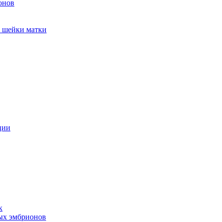
онов
и шейки матки
ции
к
ых эмбрионов