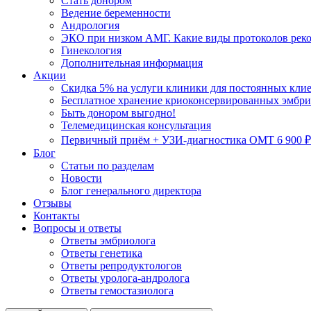
Стать донором
Ведение беременности
Андрология
ЭКО при низком АМГ. Какие виды протоколов рек
Гинекология
Дополнительная информация
Акции
Скидка 5% на услуги клиники для постоянных кли
Бесплатное хранение криоконсервированных эмбрио
Быть донором выгодно!
Телемедицинская консультация
Первичный приём + УЗИ-диагностика ОМТ 6 900 ₽
Блог
Статьи по разделам
Новости
Блог генерального директора
Отзывы
Контакты
Вопросы и ответы
Ответы эмбриолога
Ответы генетика
Ответы репродуктологов
Ответы уролога-андролога
Ответы гемостазиолога