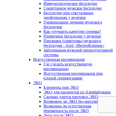
Иммунологическое бесплодие
Секреторное мужское бесплодие
Бесплодие при сексуальных
дисфункциях у мужчин
Гормональное лечение мужского
бесплодия
Как улучшить качество спермы?
Первичное бесплодие у мужчин
Признаки (симптомы) мужского
бесплодия – блог «ВитроКлиник»
Заболевания мужской репродуктивной
системы
Искусственная инсеминация
Где сделать искусственную
инсеминацию
Искусственная инсеминация при
плохой спермограмме
ЭКО
Близнецы при ЭКО
ЭКО для пациентов из Азербайджана
Сколько длится протокол ЭКО
Возможно ли ЭКО без маточных труб
Возможна ли естественная
беременность после ЭКО
Дети после ЭКО