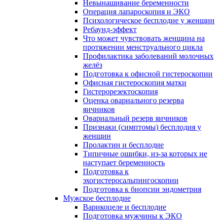
Невынашивание беременности
Операция лапароскопия и ЭКО
Психологическое бесплодие у женщин
Ребаунд-эффект
Что может чувствовать женщина на
протяжении менструального цикла
Профилактика заболеваний молочных
желёз
Подготовка к офисной гистероскопии
Офисная гистероскопия матки
Гистерорезектоскопия
Оценка овариального резерва
яичников
Овариальный резерв яичников
Признаки (симптомы) бесплодия у
женщин
Пролактин и бесплодие
Типичные ошибки, из-за которых не
наступает беременность
Подготовка к
эхогистеросальпингоскопии
Подготовка к биопсии эндометрия
Мужское бесплодие
Варикоцеле и бесплодие
Подготовка мужчины к ЭКО