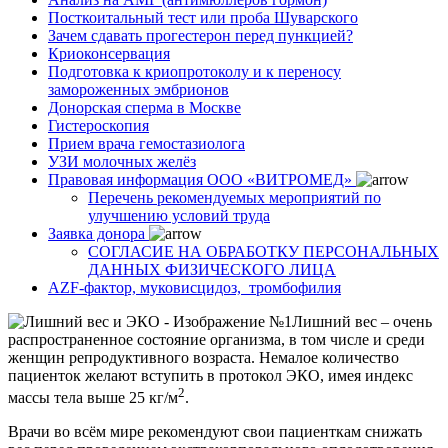
Посткоитальный тест или проба Шуварского
Зачем сдавать прогестерон перед пункцией?
Криоконсервация
Подготовка к криопротоколу и к переносу
замороженных эмбрионов
Донорская сперма в Москве
Гистероскопия
Прием врача гемостазиолога
УЗИ молочных желёз
Правовая информация ООО «ВИТРОМЕД»
Перечень рекомендуемых мероприятий по
улучшению условий труда
Заявка донора
СОГЛАСИЕ НА ОБРАБОТКУ ПЕРСОНАЛЬНЫХ
ДАННЫХ ФИЗИЧЕСКОГО ЛИЦА
AZF-фактор, муковисцидоз, тромбофилия
Лишний вес – очень
распространенное состояние организма, в том числе и среди
женщин репродуктивного возраста. Немалое количество
пациенток желают вступить в протокол ЭКО, имея индекс
2
массы тела выше 25 кг/м
.
Врачи во всём мире рекомендуют свои пациенткам снижать