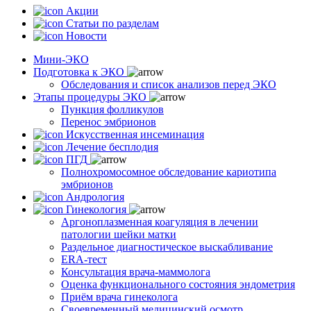
Акции
Статьи по разделам
Новости
Мини-ЭКО
Подготовка к ЭКО
Обследования и список анализов перед ЭКО
Этапы процедуры ЭКО
Пункция фолликулов
Перенос эмбрионов
Искусственная инсеминация
Лечение бесплодия
ПГД
Полнохромосомное обследование кариотипа
эмбрионов
Андрология
Гинекология
Аргоноплазменная коагуляция в лечении
патологии шейки матки
Раздельное диагностическое выскабливание
ERA-тест
Консультация врача-маммолога
Оценка функционального состояния эндометрия
Приём врача гинеколога
Своевременный медицинский осмотр