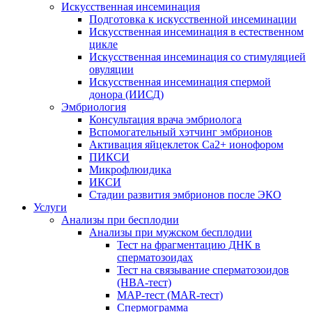
Искусственная инсеминация
Подготовка к искусственной инсеминации
Искусственная инсеминация в естественном
цикле
Искусственная инсеминация со стимуляцией
овуляции
Искусственная инсеминация спермой
донора (ИИСД)
Эмбриология
Консультация врача эмбриолога
Вспомогательный хэтчинг эмбрионов
Активация яйцеклеток Са2+ ионофором
ПИКСИ
Микрофлюидика
ИКСИ
Стадии развития эмбрионов после ЭКО
Услуги
Анализы при бесплодии
Анализы при мужском бесплодии
Тест на фрагментацию ДНК в
сперматозоидах
Тест на связывание сперматозоидов
(HBA-тест)
МАР-тест (MAR-тест)
Спермограмма