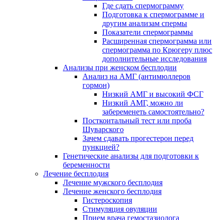
Где сдать спермограмму
Подготовка к спермограмме и
другим анализам спермы
Показатели спермограммы
Расширенная спермограмма или
спермограмма по Крюгеру плюс
дополнительные исследования
Анализы при женском бесплодии
Анализ на АМГ (антимюллеров
гормон)
Низкий АМГ и высокий ФСГ
Низкий АМГ, можно ли
забеременеть самостоятельно?
Посткоитальный тест или проба
Шуварского
Зачем сдавать прогестерон перед
пункцией?
Генетические анализы для подготовки к
беременности
Лечение бесплодия
Лечение мужского бесплодия
Лечение женского бесплодия
Гистероскопия
Стимуляция овуляции
Прием врача гемостазиолога