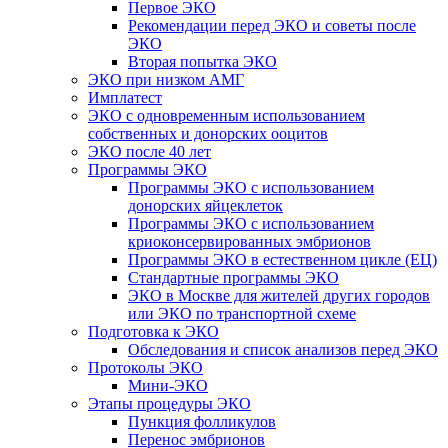
Первое ЭКО
Рекомендации перед ЭКО и советы после
ЭКО
Вторая попытка ЭКО
ЭКО при низком АМГ
Имплатест
ЭКО с одновременным использованием
собственных и донорских ооцитов
ЭКО после 40 лет
Программы ЭКО
Программы ЭКО с использованием
донорских яйцеклеток
Программы ЭКО с использованием
криоконсервированных эмбрионов
Программы ЭКО в естественном цикле (ЕЦ)
Стандартные программы ЭКО
ЭКО в Москве для жителей других городов
или ЭКО по транспортной схеме
Подготовка к ЭКО
Обследования и список анализов перед ЭКО
Протоколы ЭКО
Мини-ЭКО
Этапы процедуры ЭКО
Пункция фолликулов
Перенос эмбрионов