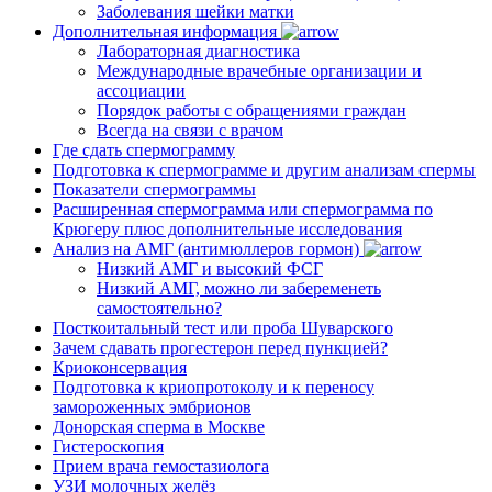
Заболевания шейки матки
Дополнительная информация
Лабораторная диагностика
Международные врачебные организации и
ассоциации
Порядок работы с обращениями граждан
Всегда на связи с врачом
Где сдать спермограмму
Подготовка к спермограмме и другим анализам спермы
Показатели спермограммы
Расширенная спермограмма или спермограмма по
Крюгеру плюс дополнительные исследования
Анализ на АМГ (антимюллеров гормон)
Низкий АМГ и высокий ФСГ
Низкий АМГ, можно ли забеременеть
самостоятельно?
Посткоитальный тест или проба Шуварского
Зачем сдавать прогестерон перед пункцией?
Криоконсервация
Подготовка к криопротоколу и к переносу
замороженных эмбрионов
Донорская сперма в Москве
Гистероскопия
Прием врача гемостазиолога
УЗИ молочных желёз