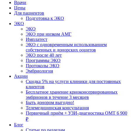
Врачи
Цены
Для пациентов
Подготовка к ЭКО
ЭКО
ЭКО
ЭКО при низком АМГ
Имплатест
ЭКО с одновременным использованием
собственных и донорских ооцитов
ЭКО после 40 лет
Программы ЭКО
Протоколы ЭКО
Эмбриология
Акции
Скидка 5% на услуги клиники для постоянных
клиентов
Бесплатное хранение криоконсервированных
эмбрионов в течение 3 месяцев
Быть донором выгодно!
Телемедицинская консультация
Первичный приём + УЗИ-диагностика ОМТ 6 900
₽
Блог
Статьи по разделам