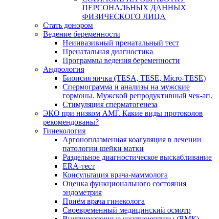
ПЕРСОНАЛЬНЫХ ДАННЫХ
ФИЗИЧЕСКОГО ЛИЦА
Стать донором
Ведение беременности
Неинвазивный пренатальный тест
Пренатальная диагностика
Программы ведения беременности
Андрология
Биопсия яичка (TESA, TESE, Micro-TESE)
Спермограмма и анализы на мужские
гормоны. Мужской репродуктивный чек-ап.
Стимуляция сперматогенеза
ЭКО при низком АМГ. Какие виды протоколов
рекомендованы?
Гинекология
Аргоноплазменная коагуляция в лечении
патологии шейки матки
Раздельное диагностическое выскабливание
ERA-тест
Консультация врача-маммолога
Оценка функционального состояния
эндометрия
Приём врача гинеколога
Своевременный медицинский осмотр
Внутриматочные контрацептивы (ВМК)