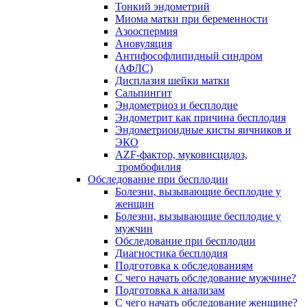
Тонкий эндометрий
Миома матки при беременности
Азооспермия
Ановуляция
Антифософлипидный синдром
(АФЛС)
Дисплазия шейки матки
Сальпингит
Эндометриоз и бесплодие
Эндометрит как причина бесплодия
Эндометриоидные кисты яичников и
ЭКО
AZF-фактор, муковисцидоз,
тромбофилия
Обследование при бесплодии
Болезни, вызывающие бесплодие у
женщин
Болезни, вызывающие бесплодие у
мужчин
Обследование при бесплодии
Диагностика бесплодия
Подготовка к обследованиям
С чего начать обследование мужчине?
Подготовка к анализам
С чего начать обследование женщине?