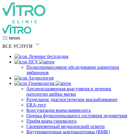
меню
ВСЕ
УСЛУГИ
Лечение бесплодия
ПГД
Полнохромосомное обследование кариотипа
эмбрионов
Андрология
Гинекология
Аргоноплазменная коагуляция в лечении
патологии шейки матки
Раздельное диагностическое выскабливание
ERA-тест
Консультация врача-маммолога
Оценка функционального состояния эндометрия
Приём врача гинеколога
Своевременный медицинский осмотр
Внутриматочные контрацептивы (ВМК)