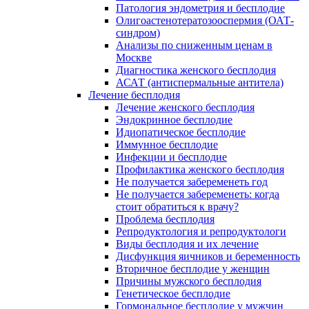
Патология эндометрия и бесплодие
Олигоастенотератозооспермия (ОАТ-
синдром)
Анализы по сниженным ценам в
Москве
Диагностика женского бесплодия
АСАТ (антиспермальные антитела)
Лечение бесплодия
Лечение женского бесплодия
Эндокринное бесплодие
Идиопатическое бесплодие
Иммунное бесплодие
Инфекции и бесплодие
Профилактика женского бесплодия
Не получается забеременеть год
Не получается забеременеть: когда
стоит обратиться к врачу?
Проблема бесплодия
Репродуктология и репродуктологи
Виды бесплодия и их лечение
Дисфункция яичников и беременность
Вторичное бесплодие у женщин
Причины мужского бесплодия
Генетическое бесплодие
Гормональное бесплодие у мужчин