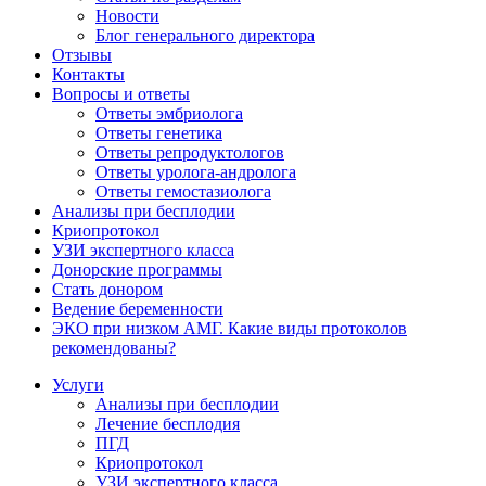
Новости
Блог генерального директора
Отзывы
Контакты
Вопросы и ответы
Ответы эмбриолога
Ответы генетика
Ответы репродуктологов
Ответы уролога-андролога
Ответы гемостазиолога
Анализы при бесплодии
Криопротокол
УЗИ экспертного класса
Донорские программы
Стать донором
Ведение беременности
ЭКО при низком АМГ. Какие виды протоколов
рекомендованы?
Услуги
Анализы при бесплодии
Лечение бесплодия
ПГД
Криопротокол
УЗИ экспертного класса