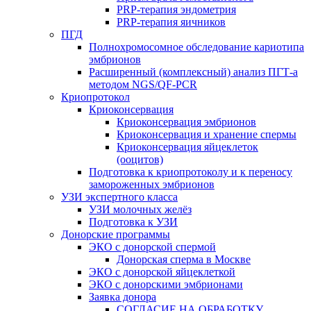
PRP-терапия эндометрия
PRP-терапия яичников
ПГД
Полнохромосомное обследование кариотипа
эмбрионов
Расширенный (комплексный) анализ ПГТ-а
методом NGS/QF-PCR
Криопротокол
Криоконсервация
Криоконсервация эмбрионов
Криоконсервация и хранение спермы
Криоконсервация яйцеклеток
(ооцитов)
Подготовка к криопротоколу и к переносу
замороженных эмбрионов
УЗИ экспертного класса
УЗИ молочных желёз
Подготовка к УЗИ
Донорские программы
ЭКО с донорской спермой
Донорская сперма в Москве
ЭКО с донорской яйцеклеткой
ЭКО с донорскими эмбрионами
Заявка донора
СОГЛАСИЕ НА ОБРАБОТКУ