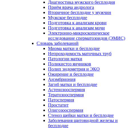
Диагностика мужского бесплодия
Приём врача андролога
Вторичное бесплодие у мужчин
Мужское бесплодие
Подготовка к анализам крови
Подготовка к анализам мочи
Электронно-микроскопическое
исследование сперматозоидов (ЭМИC)
Словарь заболеваний
Миома матки и бесплодие
Непроходимость маточных труб
Патологии матки
Поликистоз яичников
Полип эндометрия и ЭКО
Ожирение и бесплодие
Анэмбриония
Загиб матки и бесплодие
Астенозооспермия
Тератозооспермия
Патоспермия
Простатит
Олигозооспермия
Стеноз шейки матки и бесплодие
Заболевания щитовидной железы и
бесплодие