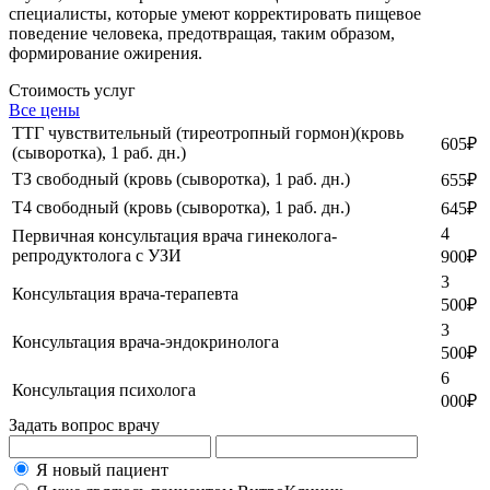
специалисты, которые умеют корректировать пищевое
поведение человека, предотвращая, таким образом,
формирование ожирения.
Стоимость услуг
Все цены
ТТГ чувствительный (тиреотропный гормон)(кровь
605
₽
(сыворотка), 1 раб. дн.)
ТЗ свободный (кровь (сыворотка), 1 раб. дн.)
655
₽
Т4 свободный (кровь (сыворотка), 1 раб. дн.)
645
₽
4
Первичная консультация врача гинеколога-
репродуктолога с УЗИ
900
₽
3
Консультация врача-терапевта
500
₽
3
Консультация врача-эндокринолога
500
₽
6
Консультация психолога
000
₽
Задать вопрос врачу
Я новый пациент