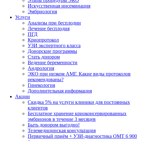
Этапы процедуры ЭКО
Искусственная инсеминация
Эмбриология
Услуги
Анализы при бесплодии
Лечение бесплодия
ПГД
Криопротокол
УЗИ экспертного класса
Донорские программы
Стать донором
Ведение беременности
Андрология
ЭКО при низком АМГ. Какие виды протоколов
рекомендованы?
Гинекология
Дополнительная информация
Акции
Скидка 5% на услуги клиники для постоянных
клиентов
Бесплатное хранение криоконсервированных
эмбрионов в течение 3 месяцев
Быть донором выгодно!
Телемедицинская консультация
Первичный приём + УЗИ-диагностика ОМТ 6 900