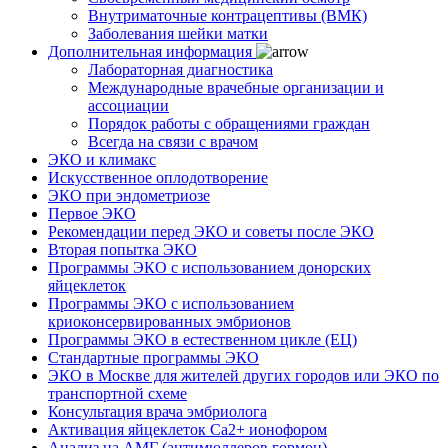
Внутриматочные контрацептивы (ВМК)
Заболевания шейки матки
Дополнительная информация
Лабораторная диагностика
Международные врачебные организации и
ассоциации
Порядок работы с обращениями граждан
Всегда на связи с врачом
ЭКО и климакс
Искусственное оплодотворение
ЭКО при эндометриозе
Первое ЭКО
Рекомендации перед ЭКО и советы после ЭКО
Вторая попытка ЭКО
Программы ЭКО с использованием донорских
яйцеклеток
Программы ЭКО с использованием
криоконсервированных эмбрионов
Программы ЭКО в естественном цикле (ЕЦ)
Стандартные программы ЭКО
ЭКО в Москве для жителей других городов или ЭКО по
транспортной схеме
Консультация врача эмбриолога
Активация яйцеклеток Са2+ ионофором
Анализ на АМГ (антимюллеров гормон)